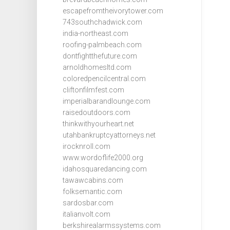
escapefromtheivorytower.com
743southchadwick.com
india-northeast.com
roofing-palmbeach.com
dontfightthefuture.com
arnoldhomesltd.com
coloredpencilcentral.com
cliftonfilmfest.com
imperialbarandlounge.com
raisedoutdoors.com
thinkwithyourheart.net
utahbankruptcyattorneys.net
irocknroll.com
www.wordoflife2000.org
idahosquaredancing.com
tawawcabins.com
folksemantic.com
sardosbar.com
italianvolt.com
berkshirealarmssystems.com