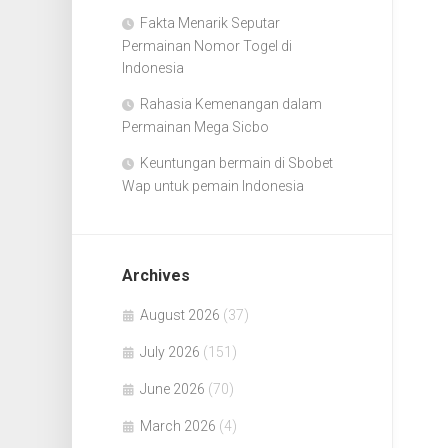
Fakta Menarik Seputar
Permainan Nomor Togel di
Indonesia
Rahasia Kemenangan dalam
Permainan Mega Sicbo
Keuntungan bermain di Sbobet
Wap untuk pemain Indonesia
Archives
August 2026
(37)
July 2026
(151)
June 2026
(70)
March 2026
(4)