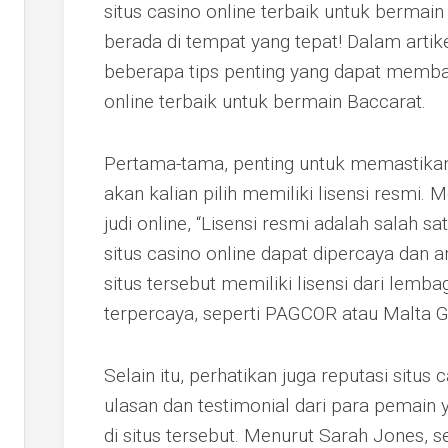
situs casino online terbaik untuk bermain
berada di tempat yang tepat! Dalam artik
beberapa tips penting yang dapat memba
online terbaik untuk bermain Baccarat.
Pertama-tama, penting untuk memastikan
akan kalian pilih memiliki lisensi resmi.
judi online, “Lisensi resmi adalah salah 
situs casino online dapat dipercaya dan 
situs tersebut memiliki lisensi dari lemb
terpercaya, seperti PAGCOR atau Malta G
Selain itu, perhatikan juga reputasi situs 
ulasan dan testimonial dari para pemai
di situs tersebut. Menurut Sarah Jones, s