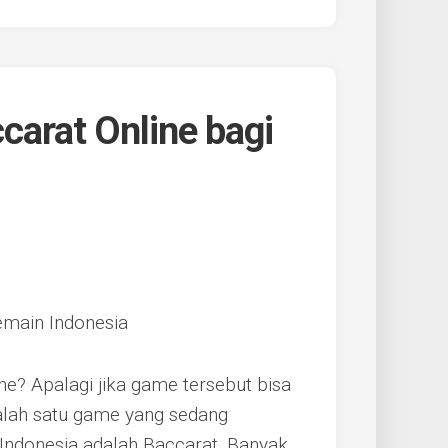
arat Online bagi
emain Indonesia
e? Apalagi jika game tersebut bisa
lah satu game yang sedang
i Indonesia adalah Baccarat. Banyak