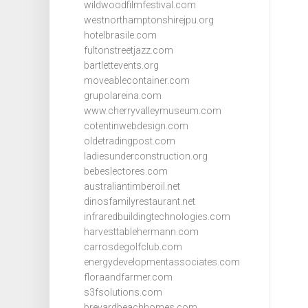
wildwoodfilmfestival.com
westnorthamptonshirejpu.org
hotelbrasile.com
fultonstreetjazz.com
bartlettevents.org
moveablecontainer.com
grupolareina.com
www.cherryvalleymuseum.com
cotentinwebdesign.com
oldetradingpost.com
ladiesunderconstruction.org
bebeslectores.com
australiantimberoil.net
dinosfamilyrestaurant.net
infraredbuildingtechnologies.com
harvesttablehermann.com
carrosdegolfclub.com
energydevelopmentassociates.com
floraandfarmer.com
s3fsolutions.com
brevardbeachhomes.com