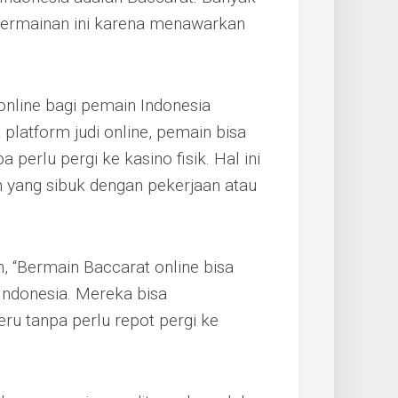
 permainan ini karena menawarkan
nline bagi pemain Indonesia
latform judi online, pemain bisa
perlu pergi ke kasino fisik. Hal ini
 yang sibuk dengan pekerjaan atau
h, “Bermain Baccarat online bisa
Indonesia. Mereka bisa
u tanpa perlu repot pergi ke