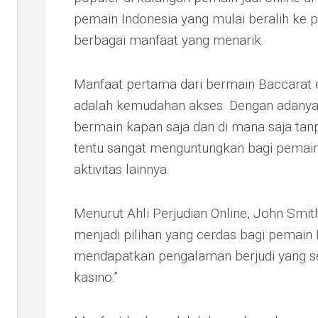
pemain Indonesia yang mulai beralih ke
berbagai manfaat yang menarik.
Manfaat pertama dari bermain Baccarat o
adalah kemudahan akses. Dengan adanya p
bermain kapan saja dan di mana saja tanpa 
tentu sangat menguntungkan bagi pemain
aktivitas lainnya.
Menurut Ahli Perjudian Online, John Smit
menjadi pilihan yang cerdas bagi pemain 
mendapatkan pengalaman berjudi yang ser
kasino.”