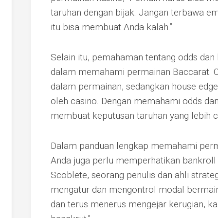
taruhan dengan bijak. Jangan terbawa em
itu bisa membuat Anda kalah.”
Selain itu, pemahaman tentang odds dan 
dalam memahami permainan Baccarat. 
dalam permainan, sedangkan house edge 
oleh casino. Dengan memahami odds dan
membuat keputusan taruhan yang lebih c
Dalam panduan lengkap memahami permai
Anda juga perlu memperhatikan bankrol
Scoblete, seorang penulis dan ahli strate
mengatur dan mengontrol modal bermain 
dan terus menerus mengejar kerugian, k