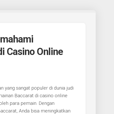
emahami
i Casino Online
 yang sangat populer di dunia judi
inan Baccarat di casino online
i oleh para pemain. Dengan
accarat, Anda bisa meningkatkan