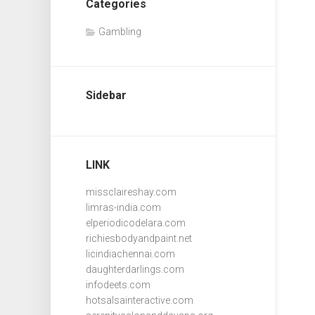
Categories
Gambling
Sidebar
LINK
missclaireshay.com
limras-india.com
elperiodicodelara.com
richiesbodyandpaint.net
licindiachennai.com
daughterdarlings.com
infodeets.com
hotsalsainteractive.com