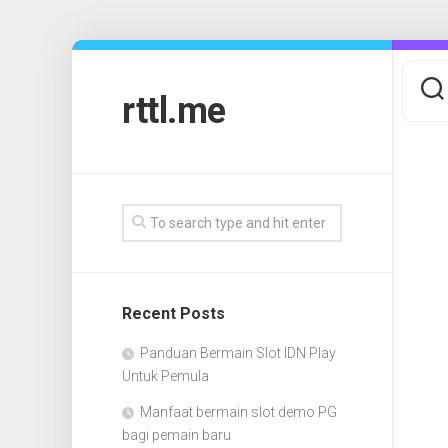
Skip
to
content
rttl.me
Recent Posts
Panduan Bermain Slot IDN Play
Untuk Pemula
Manfaat bermain slot demo PG
bagi pemain baru