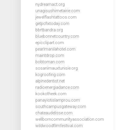
nydreamact.org
unagisushimetairie.com
jewelflashtattoos.com
getpcfixtoday.com
bbrtbandra.org
bluebonnetcountry.com
epicclipart.com
pearlmanilahotel.com
maintdrop.com
bobtoman.com
sosanimauxtunisie.org
kogroofing.com
alpinedentist.net
radioenergiadance.com
kookotheek.com
panayiotislamprou.com
southcampusgateway.com
chateaudelisse.com
wellborncommunityassociation.com
wildwoodfilmfestival.com