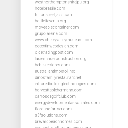
westnorthamptonshirejpu.org
hotelbrasile.com
fultonstreetjazz.com
bartlettevents.org
moveablecontainer.com
grupolareina.com
www.cherryvalleymuseum.com
cotentinwebdesign.com
oldetradingpost.com
ladiesunderconstruction.org
bebeslectores.com
australiantimberoil.net
dinosfamilyrestaurant.net
infraredbuildingtechnologies.com
harvesttablehermann.com
carrosdegolfclub.com
energydevelopmentassociates.com
floraandfarmer.com
s3fsolutions.com
brevardbeachhomes.com
escapefromtheivorytower.com