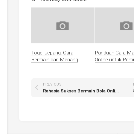
Togel Jepang: Cara
Panduan Cara Ma
Bermain dan Menang
Online untuk Pem
PREVIOUS
Rahasia Sukses Bermain Bola Online Judi