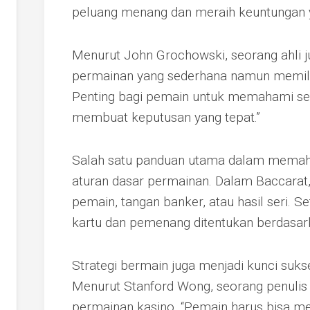
peluang menang dan meraih keuntungan y
Menurut John Grochowski, seorang ahli ju
permainan yang sederhana namun memiliki 
Penting bagi pemain untuk memahami set
membuat keputusan yang tepat.”
Salah satu panduan utama dalam mema
aturan dasar permainan. Dalam Baccarat
pemain, tangan banker, atau hasil seri. S
kartu dan pemenang ditentukan berdasarkan
Strategi bermain juga menjadi kunci suk
Menurut Stanford Wong, seorang penulis b
permainan kasino, “Pemain harus bisa m