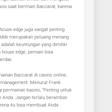
osi saat bermain Baccarat, karena
house edge juga sangat penting
Odds merupakan peluang menang
adalah keuntungan yang dimiliki
 house edge, pemain bisa
erdas.
nan Baccarat di casino online,
l management. Menurut Frank
gi permainan kasino, “Penting untuk
Anda. Jangan terlalu berambisi
arena itu bisa membuat Anda