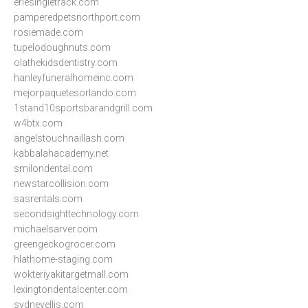
eriesingletrack.com
pamperedpetsnorthport.com
rosiemade.com
tupelodoughnuts.com
olathekidsdentistry.com
hanleyfuneralhomeinc.com
mejorpaquetesorlando.com
1stand10sportsbarandgrill.com
w4btx.com
angelstouchnaillash.com
kabbalahacademy.net
smilondental.com
newstarcollision.com
sasrentals.com
secondsighttechnology.com
michaelsarver.com
greengeckogrocer.com
hlathome-staging.com
wokteriyakitargetmall.com
lexingtondentalcenter.com
sydneyellis.com