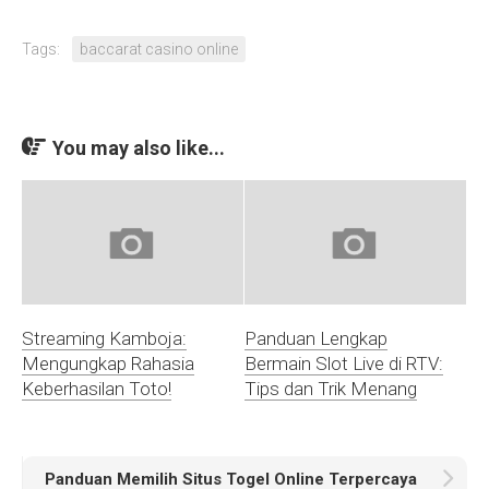
Tags:
baccarat casino online
You may also like...
Streaming Kamboja:
Panduan Lengkap
Mengungkap Rahasia
Bermain Slot Live di RTV:
Keberhasilan Toto!
Tips dan Trik Menang
Panduan Memilih Situs Togel Online Terpercaya