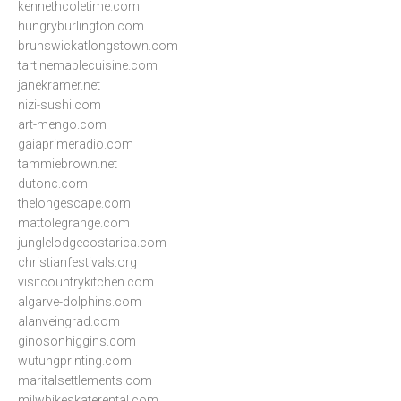
kennethcoletime.com
hungryburlington.com
brunswickatlongstown.com
tartinemaplecuisine.com
janekramer.net
nizi-sushi.com
art-mengo.com
gaiaprimeradio.com
tammiebrown.net
dutonc.com
thelongescape.com
mattolegrange.com
junglelodgecostarica.com
christianfestivals.org
visitcountrykitchen.com
algarve-dolphins.com
alanveingrad.com
ginosonhiggins.com
wutungprinting.com
maritalsettlements.com
milwbikeskaterental.com