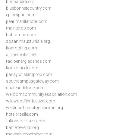
bbrtbandra.org
bluebonnetcountry.com
epicclipart.com
pearlmanilahotel.com
maintdrop.com
bobtoman.com
sosanimauxtunisie.org
kogroofing.com
alpinedentist.net
radioenergiadance.com
kookotheek.com
panayiotislamprou.com
southcampusgateway.com
chateaudelisse.com
wellborncommunityassociation.com
wildwoodfilmfestival.com
westnorthamptonshirejpu.org
hotelbrasile.com
fultonstreetjazz.com
bartlettevents.org
moveablecontainer.com