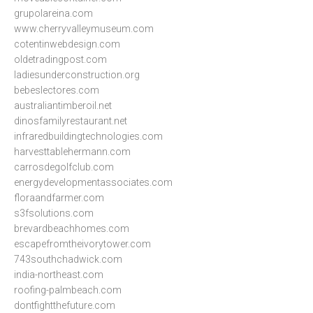
grupolareina.com
www.cherryvalleymuseum.com
cotentinwebdesign.com
oldetradingpost.com
ladiesunderconstruction.org
bebeslectores.com
australiantimberoil.net
dinosfamilyrestaurant.net
infraredbuildingtechnologies.com
harvesttablehermann.com
carrosdegolfclub.com
energydevelopmentassociates.com
floraandfarmer.com
s3fsolutions.com
brevardbeachhomes.com
escapefromtheivorytower.com
743southchadwick.com
india-northeast.com
roofing-palmbeach.com
dontfightthefuture.com