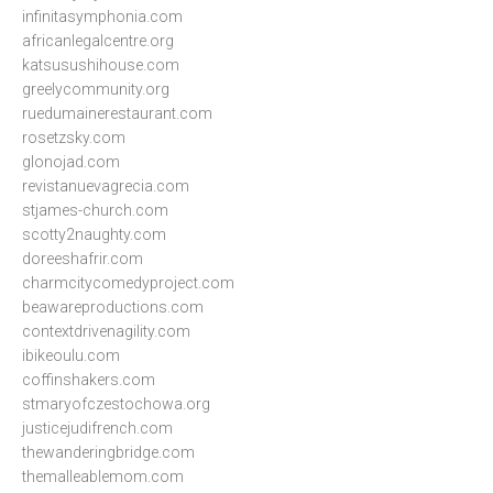
infinitasymphonia.com
africanlegalcentre.org
katsusushihouse.com
greelycommunity.org
ruedumainerestaurant.com
rosetzsky.com
glonojad.com
revistanuevagrecia.com
stjames-church.com
scotty2naughty.com
doreeshafrir.com
charmcitycomedyproject.com
beawareproductions.com
contextdrivenagility.com
ibikeoulu.com
coffinshakers.com
stmaryofczestochowa.org
justicejudifrench.com
thewanderingbridge.com
themalleablemom.com