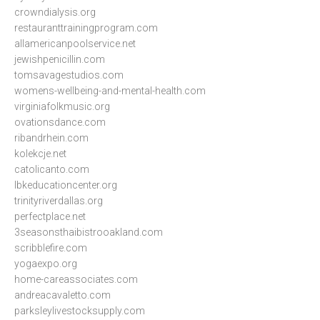
crowndialysis.org
restauranttrainingprogram.com
allamericanpoolservice.net
jewishpenicillin.com
tomsavagestudios.com
womens-wellbeing-and-mental-health.com
virginiafolkmusic.org
ovationsdance.com
ribandrhein.com
kolekcje.net
catolicanto.com
lbkeducationcenter.org
trinityriverdallas.org
perfectplace.net
3seasonsthaibistrooakland.com
scribblefire.com
yogaexpo.org
home-careassociates.com
andreacavaletto.com
parksleylivestocksupply.com