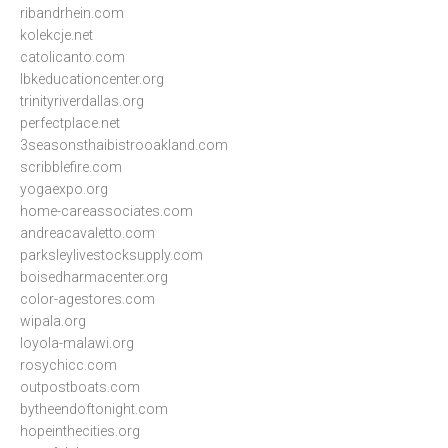
ribandrhein.com
kolekcje.net
catolicanto.com
lbkeducationcenter.org
trinityriverdallas.org
perfectplace.net
3seasonsthaibistrooakland.com
scribblefire.com
yogaexpo.org
home-careassociates.com
andreacavaletto.com
parksleylivestocksupply.com
boisedharmacenter.org
color-agestores.com
wipala.org
loyola-malawi.org
rosychicc.com
outpostboats.com
bytheendoftonight.com
hopeinthecities.org