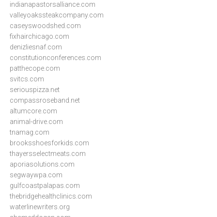
indianapastorsalliance.com
valleyoakssteakcompany.com
caseyswoodshed.com
fixhairchicago.com
denizliesnaf.com
constitutionconferences.com
patthecope.com
svitcs.com
seriouspizza.net
compassroseband.net
altumcore.com
animal-drive.com
tnamag.com
brooksshoesforkids.com
thayersselectmeats.com
aporiasolutions.com
segwaywpa.com
gulfcoastpalapas.com
thebridgehealthclinics.com
waterlinewriters.org