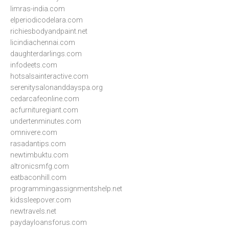
limras-india.com
elperiodicodelara.com
richiesbodyandpaint.net
licindiachennai.com
daughterdarlings.com
infodeets.com
hotsalsainteractive.com
serenitysalonanddayspa.org
cedarcafeonline.com
acfurnituregiant.com
undertenminutes.com
omnivere.com
rasadantips.com
newtimbuktu.com
altronicsmfg.com
eatbaconhill.com
programmingassignmentshelp.net
kidssleepover.com
newtravels.net
paydayloansforus.com