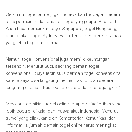
Selain itu, togel online juga menawarkan berbagai macam
jenis permainan dan pasaran togel yang dapat Anda pilih.
Anda bisa memainkan togel Singapore, togel Hongkong,
atau bahkan togel Sydney. Hal ini tentu memberikan variasi
yang lebih bagi para pemain.
Namun, togel konvensional juga memiliki keuntungan
tersendiri. Menurut Budi, seorang pemain togel
konvensional, “Saya lebih suka bermain togel konvensional
karena saya bisa langsung melihat hasil undian secara
langsung di pasar. Rasanya lebih seru dan menegangkan.”
Meskipun demikian, togel online tetap menjadi pilihan yang
lebih populer di kalangan masyarakat Indonesia. Menurut
survei yang dilakukan oleh Kementerian Komunikasi dan
Informatika, jumlah pemain togel online terus meningkat