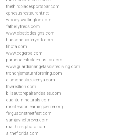
thethirdplacesportsbar.com
ephesusrestaurant.net
woodyswellington.com
fatbellyfreds.com
www.elpatiodesigns.com
hudsonquarteryork.com
fibota.com
www.cdgerba.com
parunocentraldemusica.com
www.guardianangelassistedliving.com
trondhjemsturnforening.com
diamondplazakenya.com
tbwredlion.com
billsautorepairandsales.com
quantum-naturals.com
montessorilearningcenter.org
fergusonstreetfest.com
samjayneforever.com
matthurstphoto.com
alltheflorida.com