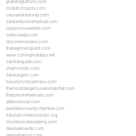
gratefulgluttons.com
mobdroforpctv.com
cassandrasturdy.com
sanbenitoolivefestival.com
classicmoviestills.com
cafecolada.com
discoversoriano.com
thebeginnerspoint.com
www.comingholidays.net
sanfranguide.com
charmoryllc.com
3dracinginc.com
houstoncriticalmass.com
themostdangerousanimalofall.com
thepolicerehearsals.com
alliknownow.com
eastlewiscountychamber.com
tribunalcontenciosobc.org
sloclassicalacademy.com
dasilvaboards.com
glennabatson.com