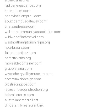
alpinedentist.net
radioenergiadance.com
kookotheek.com
panayiotislamprou.com
southcampusgateway.com
chateaudelisse.com
wellborncommunityassociation.com
wildwoodfilmfestival.com
westnorthamptonshirejpu.org
hotelbrasile.com
fultonstreetjazz.com
bartlettevents.org
moveablecontainer.com
grupolareina.com
www.cherryvalleymuseum.com
cotentinwebdesign.com
oldetradingpost.com
ladiesunderconstruction.org
bebeslectores.com
australiantimberoil.net
dinosfamilyrestaurant.net