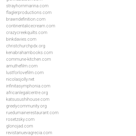
strayhornmarina.com
flaglerproductions.com
brawndefinition.com
continentalicecream.com
crazycreekquilts.com
binkdavies.com
christchurchpdx.org
kenabrahambooks.com
commune-kitchen.com
amuthefilm.com
lustforlovefilm.com
nicolasjolly.net
infinitasymphonia.com
africanlegalcentre.org
katsusushihouse.com
greelycommunity.org
ruedumainerestaurant.com
rosetzsky.com
glonojad.com
revistanuevagrecia.com