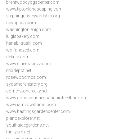
brentwoodyogacenter.com
www.tiptonlandscaping.com
steppingupstewardship.org
ccvoptica.com
washingtonlehigh.com
luigisbakery.com
hanabi-sushi.com
wolfandzed.com
dekuta.com
www.cinemabuzz.com
mixdepot.net
rosewoodmcs.com
sycamorehistory.org
cornerstonerealty.net
www.consciousnessandbiofeedback.org
www.iamzowilliams.com
www.hastingsgardencenter.com
pianoexplorer.net
southsidegardens.net
trinityum.net
mazzicontractors.com