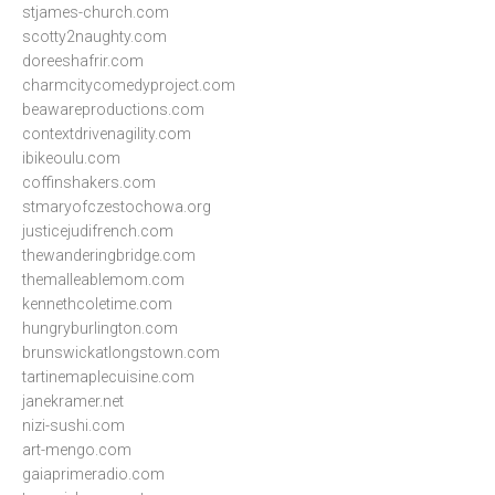
stjames-church.com
scotty2naughty.com
doreeshafrir.com
charmcitycomedyproject.com
beawareproductions.com
contextdrivenagility.com
ibikeoulu.com
coffinshakers.com
stmaryofczestochowa.org
justicejudifrench.com
thewanderingbridge.com
themalleablemom.com
kennethcoletime.com
hungryburlington.com
brunswickatlongstown.com
tartinemaplecuisine.com
janekramer.net
nizi-sushi.com
art-mengo.com
gaiaprimeradio.com