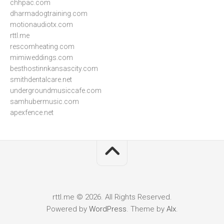
chhpac.com
dharmadogtraining.com
motionaudiotx.com
rttl.me
rescomheating.com
mimiweddings.com
besthostinnkansascity.com
smithdentalcare.net
undergroundmusiccafe.com
samhubermusic.com
apexfence.net
rttl.me © 2026. All Rights Reserved.
Powered by
WordPress
. Theme by
Alx
.