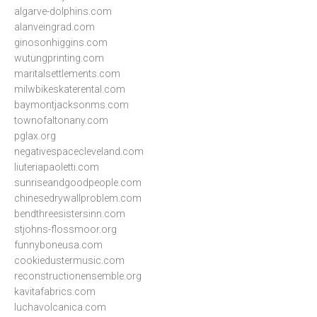
algarve-dolphins.com
alanveingrad.com
ginosonhiggins.com
wutungprinting.com
maritalsettlements.com
milwbikeskaterental.com
baymontjacksonms.com
townofaltonany.com
pglax.org
negativespacecleveland.com
liuteriapaoletti.com
sunriseandgoodpeople.com
chinesedrywallproblem.com
bendthreesistersinn.com
stjohns-flossmoor.org
funnyboneusa.com
cookiedustermusic.com
reconstructionensemble.org
kavitafabrics.com
luchavolcanica.com