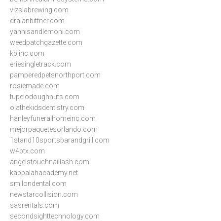
vizslabrewing.com
dralanbittner.com
yannisandlemoni.com
weedpatchgazette.com
kblinc.com
eriesingletrack.com
pamperedpetsnorthport.com
rosiemade.com
tupelodoughnuts.com
olathekidsdentistry.com
hanleyfuneralhomeinc.com
mejorpaquetesorlando.com
1stand10sportsbarandgrill.com
w4btx.com
angelstouchnaillash.com
kabbalahacademy.net
smilondental.com
newstarcollision.com
sasrentals.com
secondsighttechnology.com