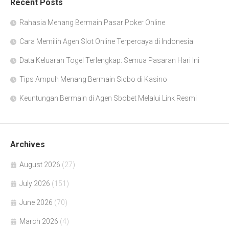
Recent Posts
Rahasia Menang Bermain Pasar Poker Online
Cara Memilih Agen Slot Online Terpercaya di Indonesia
Data Keluaran Togel Terlengkap: Semua Pasaran Hari Ini
Tips Ampuh Menang Bermain Sicbo di Kasino
Keuntungan Bermain di Agen Sbobet Melalui Link Resmi
Archives
August 2026
(27)
July 2026
(151)
June 2026
(70)
March 2026
(4)