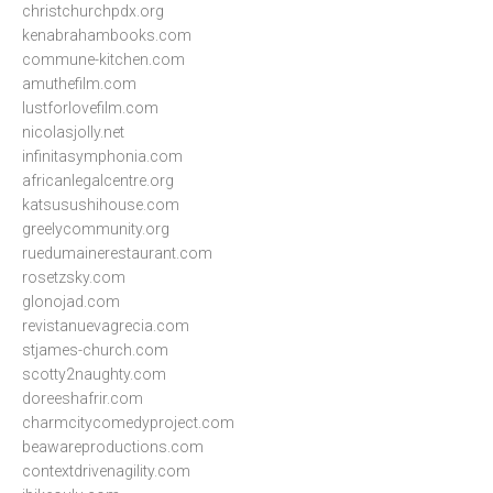
christchurchpdx.org
kenabrahambooks.com
commune-kitchen.com
amuthefilm.com
lustforlovefilm.com
nicolasjolly.net
infinitasymphonia.com
africanlegalcentre.org
katsusushihouse.com
greelycommunity.org
ruedumainerestaurant.com
rosetzsky.com
glonojad.com
revistanuevagrecia.com
stjames-church.com
scotty2naughty.com
doreeshafrir.com
charmcitycomedyproject.com
beawareproductions.com
contextdrivenagility.com