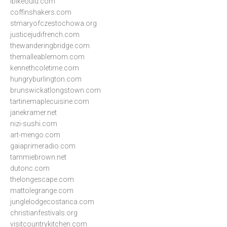
ibikeoulu.com
coffinshakers.com
stmaryofczestochowa.org
justicejudifrench.com
thewanderingbridge.com
themalleablemom.com
kennethcoletime.com
hungryburlington.com
brunswickatlongstown.com
tartinemaplecuisine.com
janekramer.net
nizi-sushi.com
art-mengo.com
gaiaprimeradio.com
tammiebrown.net
dutonc.com
thelongescape.com
mattolegrange.com
junglelodgecostarica.com
christianfestivals.org
visitcountrykitchen.com