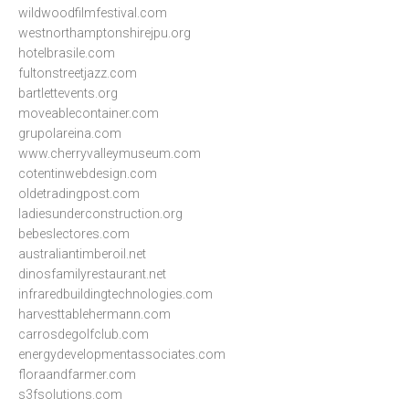
wildwoodfilmfestival.com
westnorthamptonshirejpu.org
hotelbrasile.com
fultonstreetjazz.com
bartlettevents.org
moveablecontainer.com
grupolareina.com
www.cherryvalleymuseum.com
cotentinwebdesign.com
oldetradingpost.com
ladiesunderconstruction.org
bebeslectores.com
australiantimberoil.net
dinosfamilyrestaurant.net
infraredbuildingtechnologies.com
harvesttablehermann.com
carrosdegolfclub.com
energydevelopmentassociates.com
floraandfarmer.com
s3fsolutions.com