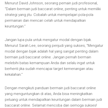
Menurut David Johnson, seorang pemain judi profesional,
“Dalam bermain judi baccarat online, penting untuk memiliki
strategi yang jitu. Cobalah untuk mempelajari pola-pola
permainan dan mencari celah untuk mendapatkan
keuntungan.”
Jangan lupa pula untuk mengatur modal dengan bijak.
Menurut Sarah Lee, seorang penjudi yang sukses, “Mengatur
modal dengan bijak adalah hal yang sangat penting dalam
bermain judi baccarat online. Jangan pernah bermain
melebihi batas kemampuan Anda dan selalu ingat untuk
berhenti jika sudah mencapai target kemenangan atau
kekalahan.”
Dengan mengikuti panduan bermain judi baccarat online
yang menguntungkan di atas, Anda bisa meningkatkan
peluang untuk mendapatkan keuntungan dalam bermain judi
baccarat online. Selamat mencoba dan semoga sukses!