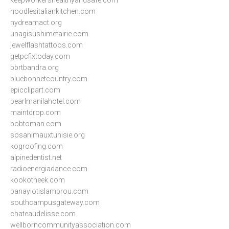
keepworkershealthyandsafe.com
noodlesitaliankitchen.com
nydreamact.org
unagisushimetairie.com
jewelflashtattoos.com
getpcfixtoday.com
bbrtbandra.org
bluebonnetcountry.com
epicclipart.com
pearlmanilahotel.com
maintdrop.com
bobtoman.com
sosanimauxtunisie.org
kogroofing.com
alpinedentist.net
radioenergiadance.com
kookotheek.com
panayiotislamprou.com
southcampusgateway.com
chateaudelisse.com
wellborncommunityassociation.com