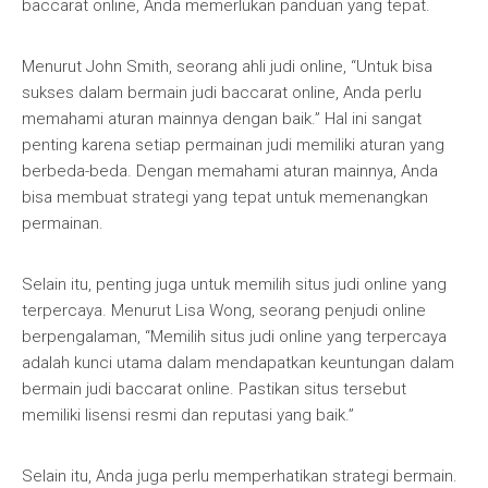
baccarat online, Anda memerlukan panduan yang tepat.
Menurut John Smith, seorang ahli judi online, “Untuk bisa
sukses dalam bermain judi baccarat online, Anda perlu
memahami aturan mainnya dengan baik.” Hal ini sangat
penting karena setiap permainan judi memiliki aturan yang
berbeda-beda. Dengan memahami aturan mainnya, Anda
bisa membuat strategi yang tepat untuk memenangkan
permainan.
Selain itu, penting juga untuk memilih situs judi online yang
terpercaya. Menurut Lisa Wong, seorang penjudi online
berpengalaman, “Memilih situs judi online yang terpercaya
adalah kunci utama dalam mendapatkan keuntungan dalam
bermain judi baccarat online. Pastikan situs tersebut
memiliki lisensi resmi dan reputasi yang baik.”
Selain itu, Anda juga perlu memperhatikan strategi bermain.