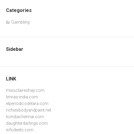
Categories
Gambling
Sidebar
LINK
missclaireshay.com
limras-india.com
elperiodicodelara.com
richiesbodyandpaint.net
licindiachennai.com
daughterdarlings.com
infodeets.com