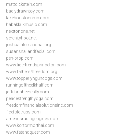
mattdickstein.com
badlydrawntoy.com
lakehoustonumc.com
habakkukmusic.com
nexttonone.net
serenityhbot.net
joshuainternational.org
susansnailandfacial.com
pen-prop.com
www.tigertrendsprinceton.com
www.fathers4freedom.org
www.topperlyngundogs.com
runningoftheelkhalf.com
jeffdunaheerealty.com
peacestrengthyoga.com
freedomfinancialsolutionsinc.com
flexfoldtraps.com
amendsracingengines.com
www.kortormorthai.com
www.fatandqueer.com