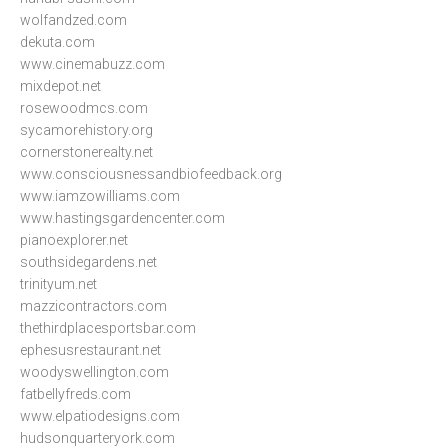
wolfandzed.com
dekuta.com
www.cinemabuzz.com
mixdepot.net
rosewoodmcs.com
sycamorehistory.org
cornerstonerealty.net
www.consciousnessandbiofeedback.org
www.iamzowilliams.com
www.hastingsgardencenter.com
pianoexplorer.net
southsidegardens.net
trinityum.net
mazzicontractors.com
thethirdplacesportsbar.com
ephesusrestaurant.net
woodyswellington.com
fatbellyfreds.com
www.elpatiodesigns.com
hudsonquarteryork.com