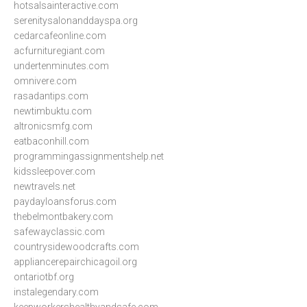
hotsalsainteractive.com
serenitysalonanddayspa.org
cedarcafeonline.com
acfurnituregiant.com
undertenminutes.com
omnivere.com
rasadantips.com
newtimbuktu.com
altronicsmfg.com
eatbaconhill.com
programmingassignmentshelp.net
kidssleepover.com
newtravels.net
paydayloansforus.com
thebelmontbakery.com
safewayclassic.com
countrysidewoodcrafts.com
appliancerepairchicagoil.org
ontariotbf.org
instalegendary.com