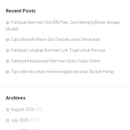
Recent Posts
Panduan Bermain Slot IDN Play: Cara Menang Besar dengan
Mudah
Cara Memilih Mesin Slot Terbaik untuk Dimainkan
Panduan Lengkap Bermain Link Togel untuk Pemula
Rahasia Kesuksesan Bermain Sicbo Dadu Online
Tips dan trik untuk memenangkan taruhan Sbobet Parlay
Archives
August 2026
(47)
July 2026
(151)