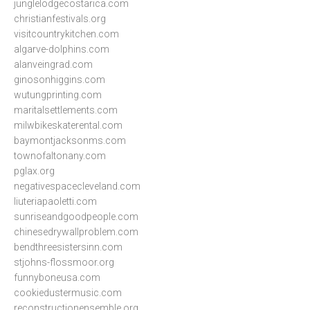
junglelodgecostarica.com
christianfestivals.org
visitcountrykitchen.com
algarve-dolphins.com
alanveingrad.com
ginosonhiggins.com
wutungprinting.com
maritalsettlements.com
milwbikeskaterental.com
baymontjacksonms.com
townofaltonany.com
pglax.org
negativespacecleveland.com
liuteriapaoletti.com
sunriseandgoodpeople.com
chinesedrywallproblem.com
bendthreesistersinn.com
stjohns-flossmoor.org
funnyboneusa.com
cookiedustermusic.com
reconstructionensemble.org