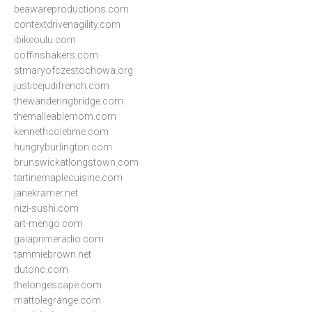
beawareproductions.com
contextdrivenagility.com
ibikeoulu.com
coffinshakers.com
stmaryofczestochowa.org
justicejudifrench.com
thewanderingbridge.com
themalleablemom.com
kennethcoletime.com
hungryburlington.com
brunswickatlongstown.com
tartinemaplecuisine.com
janekramer.net
nizi-sushi.com
art-mengo.com
gaiaprimeradio.com
tammiebrown.net
dutonc.com
thelongescape.com
mattolegrange.com