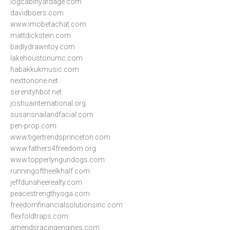
logcabinyardage.com
davidboers.com
www.imobetachat.com
mattdickstein.com
badlydrawntoy.com
lakehoustonumc.com
habakkukmusic.com
nexttonone.net
serenityhbot.net
joshuainternational.org
susansnailandfacial.com
pen-prop.com
www.tigertrendsprinceton.com
www.fathers4freedom.org
www.topperlyngundogs.com
runningoftheelkhalf.com
jeffdunaheerealty.com
peacestrengthyoga.com
freedomfinancialsolutionsinc.com
flexfoldtraps.com
amendsracingengines.com