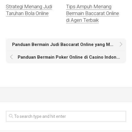
Strategi Menang Judi
Tips Ampuh Menang
Taruhan Bola Online
Bermain Baccarat Online
di Agen Terbaik
Panduan Bermain Judi Baccarat Online yang Menguntungkan
Panduan Bermain Poker Online di Casino Indonesia