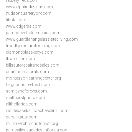
fatbellyfreds.com
www.elpatiodesigns.com
hudsonquarteryork.com
fibota.com
www.cdgerba.com
parunocentraldemusica.com
www.guardianangelassistedliving.com
trondhjemsturnforening.com
diamondplazakenya.com
tbwredlion.com
billsautorepairandsales.com
quantum-naturals.com
montessorilearningcenter.org
fergusonstreetfest.com
samjayneforever.com
matthurstphoto.com
alltheflorida.com
insidebaseballcoachesclinic.com
carsinkauai.com
millstreetchurchofchrist.org
parasailingvacadestinflorida.com