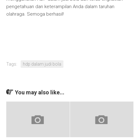
pengetahuan dan keterampilan Anda dalam taruhan
olahraga. Semoga berhasil!
Tags:
hdp dalam judi bola
You may also like...