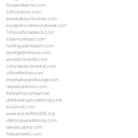
floraandfarmer.com
s3fsolutions.com
brevardbeachhomes.com
escapefromtheivorytower.com
743southchadwick.com
india-northeast.com
roofing-palmbeach.com
dontfightthefuture.com
arnoldhomesltd.com
coloredpencilcentral.com
cliftonfilmfest.com
imperialbarandlounge.com
raisedoutdoors.com
thinkwithyourheart.net
utahbankruptcyattorneys.net
irocknroll.com
www.wordoflife2000.org
idahosquaredancing.com
tawawcabins.com
folksemantic.com