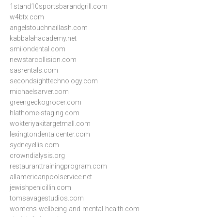
1stand10sportsbarandgrill.com
w4btx.com
angelstouchnaillash.com
kabbalahacademy.net
smilondental.com
newstarcollision.com
sasrentals.com
secondsighttechnology.com
michaelsarver.com
greengeckogrocer.com
hlathome-staging.com
wokteriyakitargetmall.com
lexingtondentalcenter.com
sydneyellis.com
crowndialysis.org
restauranttrainingprogram.com
allamericanpoolservice.net
jewishpenicillin.com
tomsavagestudios.com
womens-wellbeing-and-mental-health.com