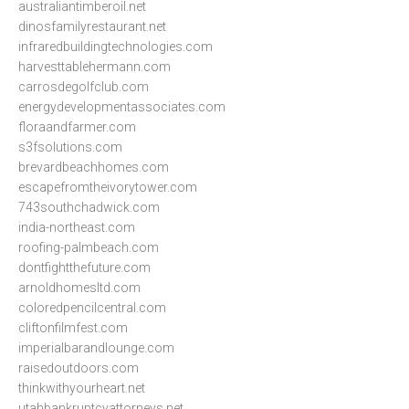
australiantimberoil.net
dinosfamilyrestaurant.net
infraredbuildingtechnologies.com
harvesttablehermann.com
carrosdegolfclub.com
energydevelopmentassociates.com
floraandfarmer.com
s3fsolutions.com
brevardbeachhomes.com
escapefromtheivorytower.com
743southchadwick.com
india-northeast.com
roofing-palmbeach.com
dontfightthefuture.com
arnoldhomesltd.com
coloredpencilcentral.com
cliftonfilmfest.com
imperialbarandlounge.com
raisedoutdoors.com
thinkwithyourheart.net
utahbankruptcyattorneys.net