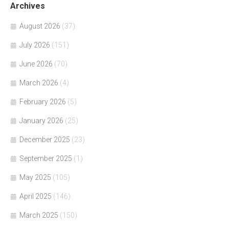
Archives
August 2026
(37)
July 2026
(151)
June 2026
(70)
March 2026
(4)
February 2026
(5)
January 2026
(25)
December 2025
(23)
September 2025
(1)
May 2025
(105)
April 2025
(146)
March 2025
(150)