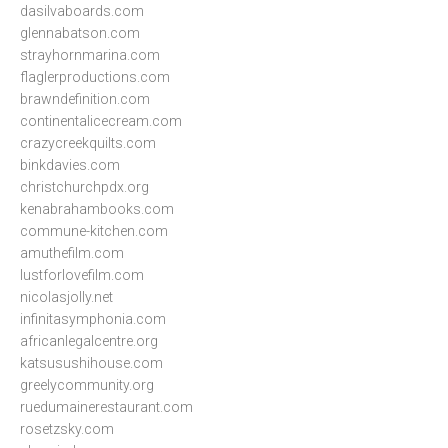
dasilvaboards.com
glennabatson.com
strayhornmarina.com
flaglerproductions.com
brawndefinition.com
continentalicecream.com
crazycreekquilts.com
binkdavies.com
christchurchpdx.org
kenabrahambooks.com
commune-kitchen.com
amuthefilm.com
lustforlovefilm.com
nicolasjolly.net
infinitasymphonia.com
africanlegalcentre.org
katsusushihouse.com
greelycommunity.org
ruedumainerestaurant.com
rosetzsky.com