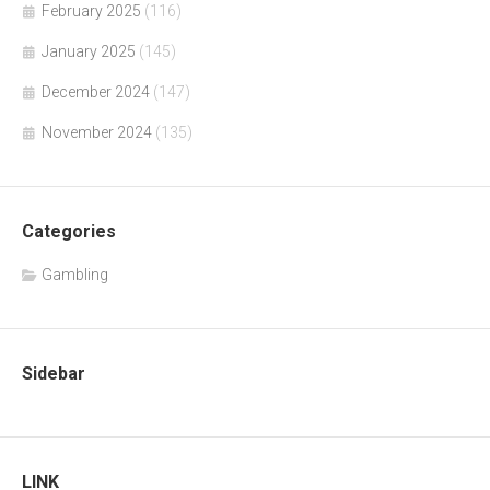
February 2025
(116)
January 2025
(145)
December 2024
(147)
November 2024
(135)
Categories
Gambling
Sidebar
LINK