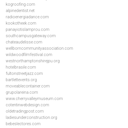
kogroofing.com
alpinedentist.net
radioenergiadance.com
kookotheek.com
panayiotislamprou.com
southcampusgateway.com
chateaudelisse.com
wellborncommunityassociation.com
wildwoodfilmfestival.com
westnorthamptonshirejpu.org
hotelbrasile.com
fultonstreetjazz.com
bartlettevents.org
moveablecontainer.com
grupolareina.com
www.cherryvalleymuseum.com
cotentinwebdesign.com
oldetradingpost.com
ladiesunderconstruction.org
bebeslectores.com