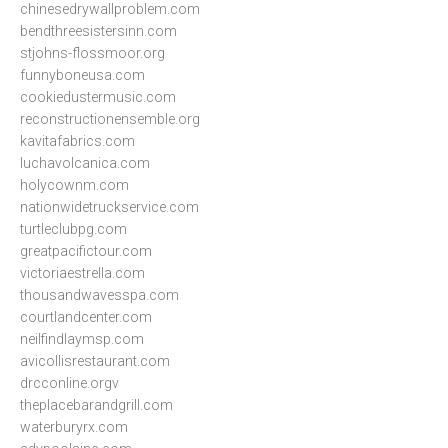
chinesedrywallproblem.com
bendthreesistersinn.com
stjohns-flossmoor.org
funnyboneusa.com
cookiedustermusic.com
reconstructionensemble.org
kavitafabrics.com
luchavolcanica.com
holycownm.com
nationwidetruckservice.com
turtleclubpg.com
greatpacifictour.com
victoriaestrella.com
thousandwavesspa.com
courtlandcenter.com
neilfindlaymsp.com
avicollisrestaurant.com
drcconline.org
v
theplacebarandgrill.com
waterburyrx.com