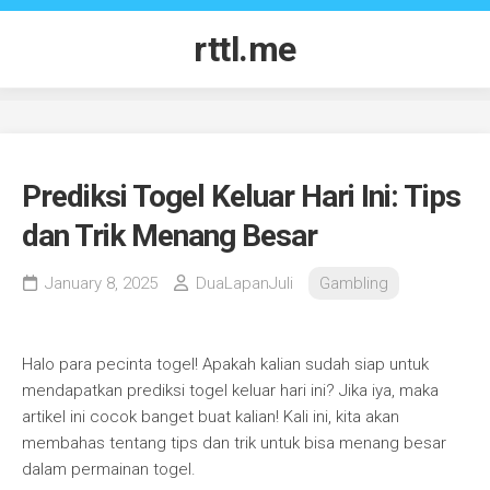
Skip
to
rttl.me
content
Prediksi Togel Keluar Hari Ini: Tips
dan Trik Menang Besar
January 8, 2025
DuaLapanJuli
Gambling
Halo para pecinta togel! Apakah kalian sudah siap untuk
mendapatkan prediksi togel keluar hari ini? Jika iya, maka
artikel ini cocok banget buat kalian! Kali ini, kita akan
membahas tentang tips dan trik untuk bisa menang besar
dalam permainan togel.