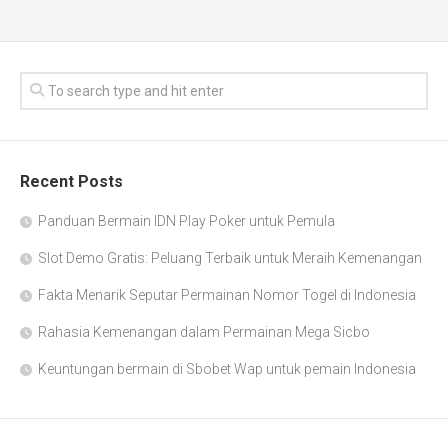
Recent Posts
Panduan Bermain IDN Play Poker untuk Pemula
Slot Demo Gratis: Peluang Terbaik untuk Meraih Kemenangan
Fakta Menarik Seputar Permainan Nomor Togel di Indonesia
Rahasia Kemenangan dalam Permainan Mega Sicbo
Keuntungan bermain di Sbobet Wap untuk pemain Indonesia