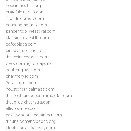
hopeinthecities.org
gratefulgluttons.com
mobdroforpctv.com
cassandrasturdy.com
sanbenitoolivefestival.com
classicmoviestills.com
cafecolada.com
discoversoriano.com
thebeginnerspoint.com
www.comingholidays.net
sanfranguide.com
charmoryllc.com
3dracinginc.com
houstoncriticalmass.com
themostdangerousanimalofall.com
thepolicerehearsals.com
alliknownow.com
eastlewiscountychamber.com
tribunalcontenciosobc.org
sloclassicalacademy.com