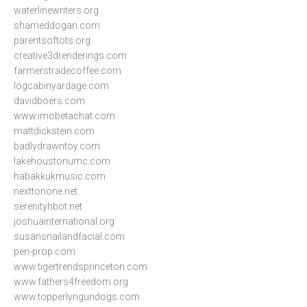
waterlinewriters.org
shameddogan.com
parentsoftots.org
creative3drenderings.com
farmerstradecoffee.com
logcabinyardage.com
davidboers.com
www.imobetachat.com
mattdickstein.com
badlydrawntoy.com
lakehoustonumc.com
habakkukmusic.com
nexttonone.net
serenityhbot.net
joshuainternational.org
susansnailandfacial.com
pen-prop.com
www.tigertrendsprinceton.com
www.fathers4freedom.org
www.topperlyngundogs.com