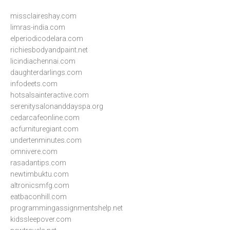
missclaireshay.com
limras-india.com
elperiodicodelara.com
richiesbodyandpaint.net
licindiachennai.com
daughterdarlings.com
infodeets.com
hotsalsainteractive.com
serenitysalonanddayspa.org
cedarcafeonline.com
acfurnituregiant.com
undertenminutes.com
omnivere.com
rasadantips.com
newtimbuktu.com
altronicsmfg.com
eatbaconhill.com
programmingassignmentshelp.net
kidssleepover.com