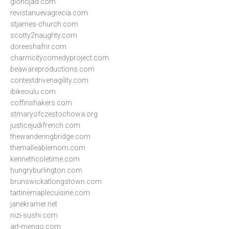
glonojad.com
revistanuevagrecia.com
stjames-church.com
scotty2naughty.com
doreeshafrir.com
charmcitycomedyproject.com
beawareproductions.com
contextdrivenagility.com
ibikeoulu.com
coffinshakers.com
stmaryofczestochowa.org
justicejudifrench.com
thewanderingbridge.com
themalleablemom.com
kennethcoletime.com
hungryburlington.com
brunswickatlongstown.com
tartinemaplecuisine.com
janekramer.net
nizi-sushi.com
art-mengo.com