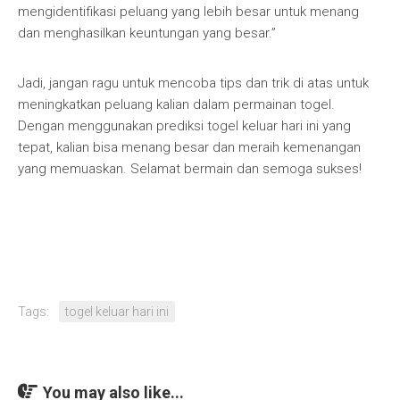
mengidentifikasi peluang yang lebih besar untuk menang
dan menghasilkan keuntungan yang besar.”
Jadi, jangan ragu untuk mencoba tips dan trik di atas untuk
meningkatkan peluang kalian dalam permainan togel.
Dengan menggunakan prediksi togel keluar hari ini yang
tepat, kalian bisa menang besar dan meraih kemenangan
yang memuaskan. Selamat bermain dan semoga sukses!
Tags:
togel keluar hari ini
You may also like...