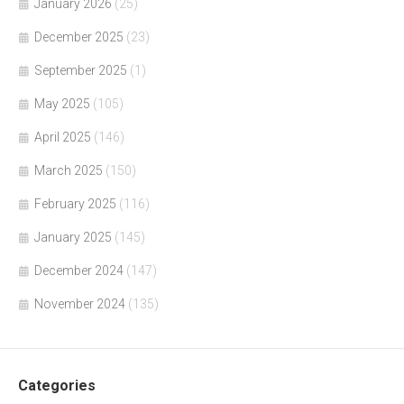
January 2026
(25)
December 2025
(23)
September 2025
(1)
May 2025
(105)
April 2025
(146)
March 2025
(150)
February 2025
(116)
January 2025
(145)
December 2024
(147)
November 2024
(135)
Categories