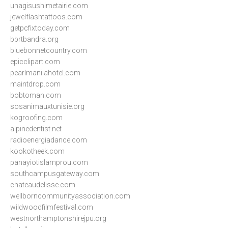
unagisushimetairie.com
jewelflashtattoos.com
getpcfixtoday.com
bbrtbandra.org
bluebonnetcountry.com
epicclipart.com
pearlmanilahotel.com
maintdrop.com
bobtoman.com
sosanimauxtunisie.org
kogroofing.com
alpinedentist.net
radioenergiadance.com
kookotheek.com
panayiotislamprou.com
southcampusgateway.com
chateaudelisse.com
wellborncommunityassociation.com
wildwoodfilmfestival.com
westnorthamptonshirejpu.org