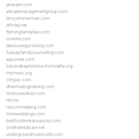
jenwaite.com
elevatemanagementgroup.com
leroyzimmerman.com
drfinley.net
flemingfamilylaw.com
rnrwine.com
lakeoswegorowing.com
fuquayfamilycounseling.com
agouveia.com
secondbaptistchurchofolathe.org
mymseo.org
chhpac.com
dharmadogtraining.com
motionaudiotx.com
rttl.me
rescomheating.com
mimiweddings.com
besthostinnkansascity.com
smithdentalcare.net
undergroundmusiccafe.com