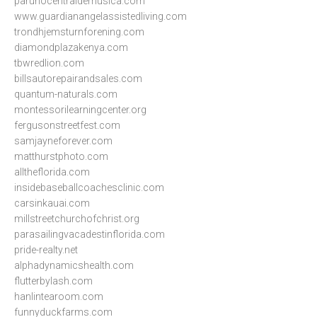
parunocentraldemusica.com
www.guardianangelassistedliving.com
trondhjemsturnforening.com
diamondplazakenya.com
tbwredlion.com
billsautorepairandsales.com
quantum-naturals.com
montessorilearningcenter.org
fergusonstreetfest.com
samjayneforever.com
matthurstphoto.com
alltheflorida.com
insidebaseballcoachesclinic.com
carsinkauai.com
millstreetchurchofchrist.org
parasailingvacadestinflorida.com
pride-realty.net
alphadynamicshealth.com
flutterbylash.com
hanlintearoom.com
funnyduckfarms.com