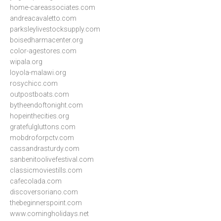
home-careassociates.com
andreacavaletto.com
parksleylivestocksupply.com
boisedharmacenter.org
color-agestores.com
wipala.org
loyola-malawi.org
rosychicc.com
outpostboats.com
bytheendoftonight.com
hopeinthecities.org
gratefulgluttons.com
mobdroforpctv.com
cassandrasturdy.com
sanbenitoolivefestival.com
classicmoviestills.com
cafecolada.com
discoversoriano.com
thebeginnerspoint.com
www.comingholidays.net