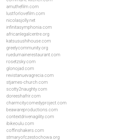
amuthefilm.com
lustforlovefilm.com
nicolasjolly.net
infinitasymphonia.com
africanlegalcentre.org
katsusushihouse.com
greelycommunity.org
ruedumainerestaurant.com
rosetzsky.com
glonojad.com
revistanuevagrecia.com
stjames-church.com
scotty2naughty.com
doreeshafrir.com
charmcitycomedyproject.com
beawareproductions.com
contextdrivenagility.com
ibikeoulu.com
coffinshakers.com
stmaryofczestochowa.org