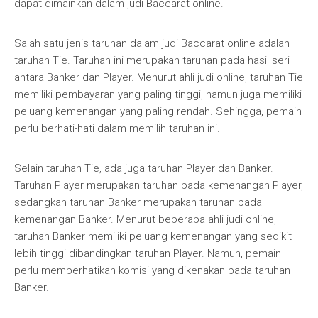
dapat dimainkan dalam judi Baccarat online.
Salah satu jenis taruhan dalam judi Baccarat online adalah
taruhan Tie. Taruhan ini merupakan taruhan pada hasil seri
antara Banker dan Player. Menurut ahli judi online, taruhan Tie
memiliki pembayaran yang paling tinggi, namun juga memiliki
peluang kemenangan yang paling rendah. Sehingga, pemain
perlu berhati-hati dalam memilih taruhan ini.
Selain taruhan Tie, ada juga taruhan Player dan Banker.
Taruhan Player merupakan taruhan pada kemenangan Player,
sedangkan taruhan Banker merupakan taruhan pada
kemenangan Banker. Menurut beberapa ahli judi online,
taruhan Banker memiliki peluang kemenangan yang sedikit
lebih tinggi dibandingkan taruhan Player. Namun, pemain
perlu memperhatikan komisi yang dikenakan pada taruhan
Banker.