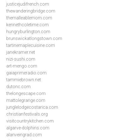
justicejudifrench.com
thewanderingbridge.com
themalleablemom.com
kennethcoletime.com
hungryburlington.com
brunswickatlongstown.com
tartinemaplecuisine.com
janekramer.net
nizi-sushi.com
art-mengo.com
gaiaprimeradio.com
tammiebrown.net
dutonc.com
thelongescape.com
mattolegrange.com
junglelodgecostarica.com
christianfestivals.org
visitcountrykitchen.com
algarve-dolphins.com
alanveingrad.com