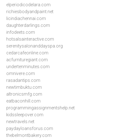
elperiodicodelara.com
richiesbodyandpaint.net
licindiachennai.com
daughterdarlings.com
infodeets.com
hotsalsainteractive.com
serenitysalonanddayspa.org
cedarcafeonline.com
acfurnituregiant.com
undertenminutes.com
omnivere.com
rasadantips.com
newtimbuktu.com
altronicsmfg.com
eatbaconhill.com
programmingassignmentshelp.net
kidssleepover.com
newtravels.net
paydayloansforus.com
thebelmontbakery.com