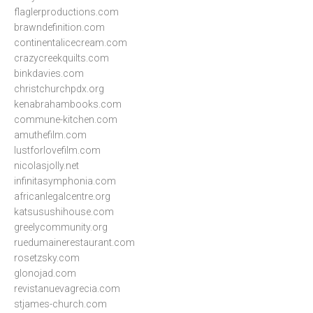
flaglerproductions.com
brawndefinition.com
continentalicecream.com
crazycreekquilts.com
binkdavies.com
christchurchpdx.org
kenabrahambooks.com
commune-kitchen.com
amuthefilm.com
lustforlovefilm.com
nicolasjolly.net
infinitasymphonia.com
africanlegalcentre.org
katsusushihouse.com
greelycommunity.org
ruedumainerestaurant.com
rosetzsky.com
glonojad.com
revistanuevagrecia.com
stjames-church.com