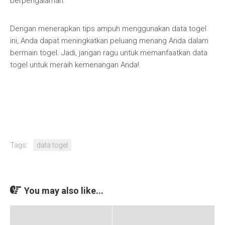
berpengalaman.
Dengan menerapkan tips ampuh menggunakan data togel
ini, Anda dapat meningkatkan peluang menang Anda dalam
bermain togel. Jadi, jangan ragu untuk memanfaatkan data
togel untuk meraih kemenangan Anda!
Tags:
data togel
You may also like...