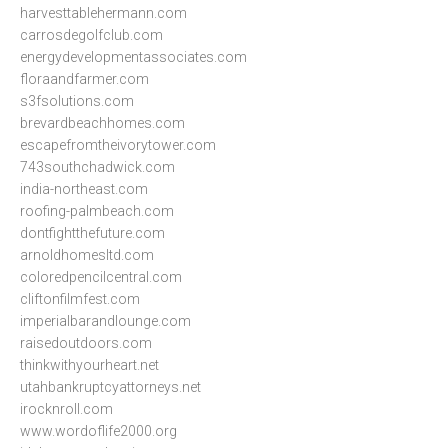
harvesttablehermann.com
carrosdegolfclub.com
energydevelopmentassociates.com
floraandfarmer.com
s3fsolutions.com
brevardbeachhomes.com
escapefromtheivorytower.com
743southchadwick.com
india-northeast.com
roofing-palmbeach.com
dontfightthefuture.com
arnoldhomesltd.com
coloredpencilcentral.com
cliftonfilmfest.com
imperialbarandlounge.com
raisedoutdoors.com
thinkwithyourheart.net
utahbankruptcyattorneys.net
irocknroll.com
www.wordoflife2000.org