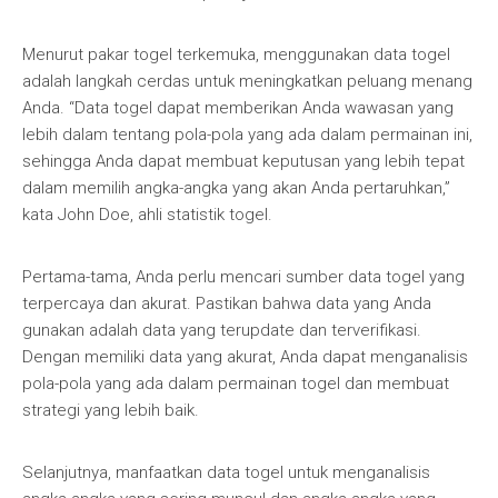
Menurut pakar togel terkemuka, menggunakan data togel
adalah langkah cerdas untuk meningkatkan peluang menang
Anda. “Data togel dapat memberikan Anda wawasan yang
lebih dalam tentang pola-pola yang ada dalam permainan ini,
sehingga Anda dapat membuat keputusan yang lebih tepat
dalam memilih angka-angka yang akan Anda pertaruhkan,”
kata John Doe, ahli statistik togel.
Pertama-tama, Anda perlu mencari sumber data togel yang
terpercaya dan akurat. Pastikan bahwa data yang Anda
gunakan adalah data yang terupdate dan terverifikasi.
Dengan memiliki data yang akurat, Anda dapat menganalisis
pola-pola yang ada dalam permainan togel dan membuat
strategi yang lebih baik.
Selanjutnya, manfaatkan data togel untuk menganalisis