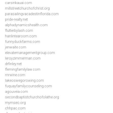
carsinkauai.com
millstreetchurchofchrist.org
parasailingvacadestinflorida.com
pride-realty.net
alphadynamicshealth.com
flutterbylash.com
hanlintearoom.com
funnyduckfarms.com
jenwaite.com
elevatemanagementgroup.com
leroyzimmerman.com
drfinley.net
flemingfamilylaw.com
rnrwine.com
lakeoswegorowing.com
fuquayfamilycounseling.com
agouveia.com
secondbaptistchurchofolathe.org
mymseo.org
chhpac.com