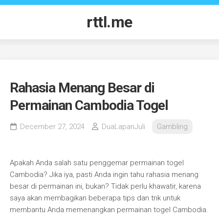
Skip
to
rttl.me
content
Rahasia Menang Besar di
Permainan Cambodia Togel
December 27, 2024
DuaLapanJuli
Gambling
Apakah Anda salah satu penggemar permainan togel
Cambodia? Jika iya, pasti Anda ingin tahu rahasia menang
besar di permainan ini, bukan? Tidak perlu khawatir, karena
saya akan membagikan beberapa tips dan trik untuk
membantu Anda memenangkan permainan togel Cambodia.