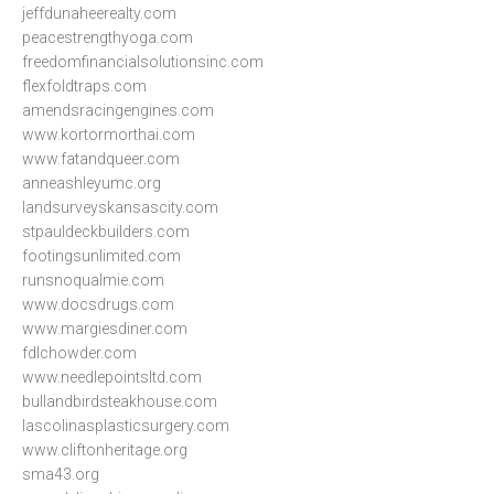
jeffdunaheerealty.com
peacestrengthyoga.com
freedomfinancialsolutionsinc.com
flexfoldtraps.com
amendsracingengines.com
www.kortormorthai.com
www.fatandqueer.com
anneashleyumc.org
landsurveyskansascity.com
stpauldeckbuilders.com
footingsunlimited.com
runsnoqualmie.com
www.docsdrugs.com
www.margiesdiner.com
fdlchowder.com
www.needlepointsltd.com
bullandbirdsteakhouse.com
lascolinasplasticsurgery.com
www.cliftonheritage.org
sma43.org