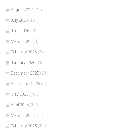
August 2026
(29)
July 2026
(151)
June 2026
(70)
March 2026
(4)
February 2026
(5)
January 2026
(25)
December 2025
(23)
September 2025
(1)
May 2025
(105)
April 2025
(146)
March 2025
(150)
February 2025
(116)