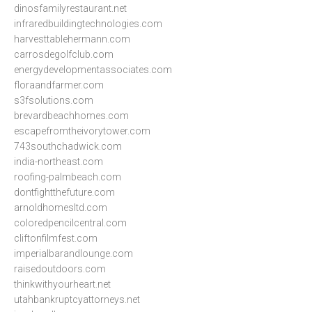
dinosfamilyrestaurant.net
infraredbuildingtechnologies.com
harvesttablehermann.com
carrosdegolfclub.com
energydevelopmentassociates.com
floraandfarmer.com
s3fsolutions.com
brevardbeachhomes.com
escapefromtheivorytower.com
743southchadwick.com
india-northeast.com
roofing-palmbeach.com
dontfightthefuture.com
arnoldhomesltd.com
coloredpencilcentral.com
cliftonfilmfest.com
imperialbarandlounge.com
raisedoutdoors.com
thinkwithyourheart.net
utahbankruptcyattorneys.net