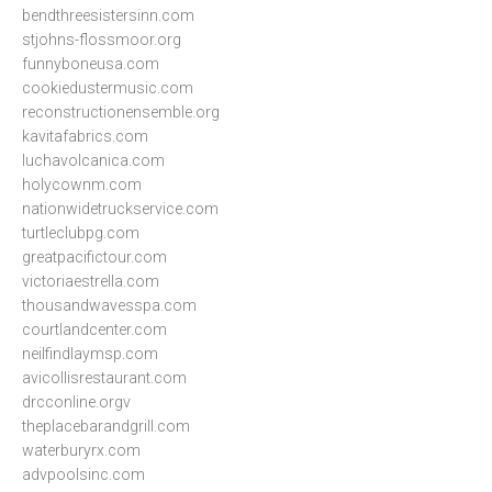
bendthreesistersinn.com
stjohns-flossmoor.org
funnyboneusa.com
cookiedustermusic.com
reconstructionensemble.org
kavitafabrics.com
luchavolcanica.com
holycownm.com
nationwidetruckservice.com
turtleclubpg.com
greatpacifictour.com
victoriaestrella.com
thousandwavesspa.com
courtlandcenter.com
neilfindlaymsp.com
avicollisrestaurant.com
drcconline.org
v
theplacebarandgrill.com
waterburyrx.com
advpoolsinc.com