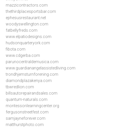
mazzicontractors.com
thethirdplacesportsbar.com
ephesusrestaurant.net
woodyswellington.com
fatbellyfreds.com
www.elpatiodesigns.com
hudsonquarteryork.com
fibota.com
www.cdgerba.com
parunocentraldemusica.com
www.guardianangelassistedliving.com
trondhjemsturnforening.com
diamondplazakenya.com
tbwredlion.com
billsautorepairandsales.com
quantum-naturals.com
montessorilearningcenter.org
fergusonstreetfest.com
samjayneforever.com
matthurstphoto.com