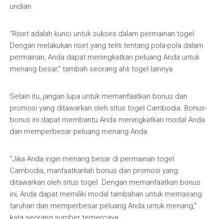
undian.
“Riset adalah kunci untuk sukses dalam permainan togel.
Dengan melakukan riset yang teliti tentang pola-pola dalam
permainan, Anda dapat meningkatkan peluang Anda untuk
menang besar,” tambah seorang ahli togel lainnya.
Selain itu, jangan lupa untuk memanfaatkan bonus dan
promosi yang ditawarkan oleh situs togel Cambodia. Bonus-
bonus ini dapat membantu Anda meningkatkan modal Anda
dan memperbesar peluang menang Anda.
“Jika Anda ingin menang besar di permainan togel
Cambodia, manfaatkanlah bonus dan promosi yang
ditawarkan oleh situs togel. Dengan memanfaatkan bonus
ini, Anda dapat memiliki modal tambahan untuk memasang
taruhan dan memperbesar peluang Anda untuk menang,”
kata seorang sumber terpercaya.