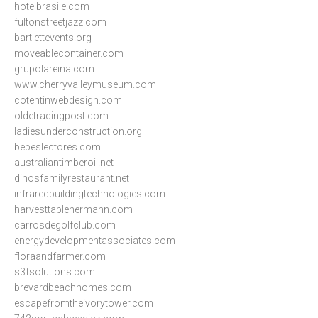
hotelbrasile.com
fultonstreetjazz.com
bartlettevents.org
moveablecontainer.com
grupolareina.com
www.cherryvalleymuseum.com
cotentinwebdesign.com
oldetradingpost.com
ladiesunderconstruction.org
bebeslectores.com
australiantimberoil.net
dinosfamilyrestaurant.net
infraredbuildingtechnologies.com
harvesttablehermann.com
carrosdegolfclub.com
energydevelopmentassociates.com
floraandfarmer.com
s3fsolutions.com
brevardbeachhomes.com
escapefromtheivorytower.com