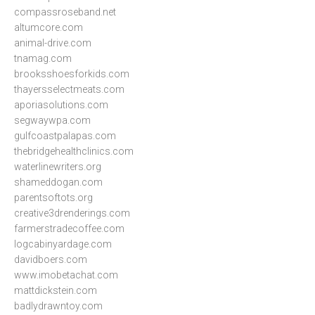
compassroseband.net
altumcore.com
animal-drive.com
tnamag.com
brooksshoesforkids.com
thayersselectmeats.com
aporiasolutions.com
segwaywpa.com
gulfcoastpalapas.com
thebridgehealthclinics.com
waterlinewriters.org
shameddogan.com
parentsoftots.org
creative3drenderings.com
farmerstradecoffee.com
logcabinyardage.com
davidboers.com
www.imobetachat.com
mattdickstein.com
badlydrawntoy.com