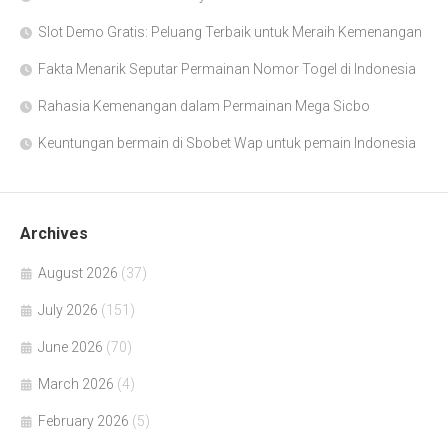
Slot Demo Gratis: Peluang Terbaik untuk Meraih Kemenangan
Fakta Menarik Seputar Permainan Nomor Togel di Indonesia
Rahasia Kemenangan dalam Permainan Mega Sicbo
Keuntungan bermain di Sbobet Wap untuk pemain Indonesia
Archives
August 2026
(37)
July 2026
(151)
June 2026
(70)
March 2026
(4)
February 2026
(5)