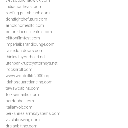
743southchadwick.com
india-northeast.com
roofing-palmbeach.com
dontfightthefuture.com
arnoldhomesltd.com
coloredpencilcentral.com
cliftonfilmfest.com
imperialbarandlounge.com
raisedoutdoors.com
thinkwithyourheart.net
utahbankruptcyattorneys.net
irocknroll.com
www.wordoflife2000.org
idahosquaredancing.com
tawawcabins.com
folksemantic.com
sardosbar.com
italianvolt.com
berkshirealarmssystems.com
vizslabrewing.com
dralanbittner.com