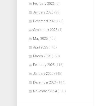
February 2026
(5)
January 2026
(25)
December 2025
(23)
September 2025
(1)
May 2025
(105)
April 2025
(146)
March 2025
(150)
February 2025
(116)
January 2025
(145)
December 2024
(147)
November 2024
(135)