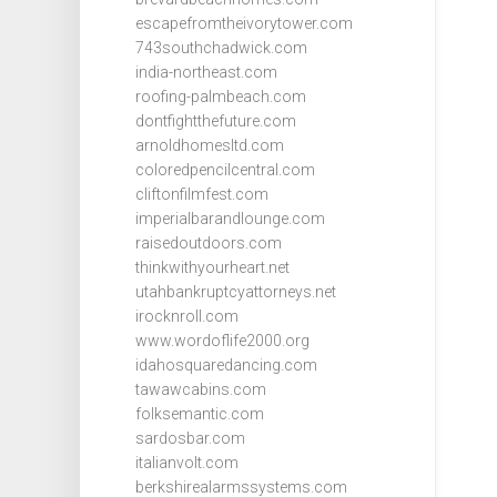
escapefromtheivorytower.com
743southchadwick.com
india-northeast.com
roofing-palmbeach.com
dontfightthefuture.com
arnoldhomesltd.com
coloredpencilcentral.com
cliftonfilmfest.com
imperialbarandlounge.com
raisedoutdoors.com
thinkwithyourheart.net
utahbankruptcyattorneys.net
irocknroll.com
www.wordoflife2000.org
idahosquaredancing.com
tawawcabins.com
folksemantic.com
sardosbar.com
italianvolt.com
berkshirealarmssystems.com