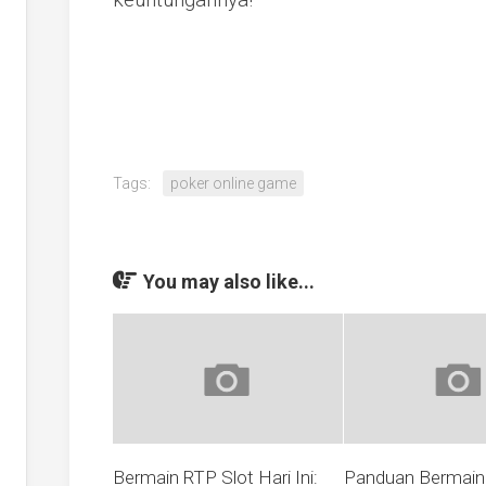
Tags:
poker online game
You may also like...
Bermain RTP Slot Hari Ini:
Panduan Bermain