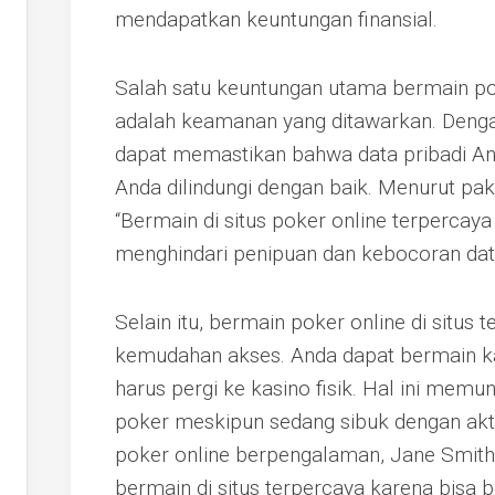
mendapatkan keuntungan finansial.
Salah satu keuntungan utama bermain pok
adalah keamanan yang ditawarkan. Dengan
dapat memastikan bahwa data pribadi A
Anda dilindungi dengan baik. Menurut pa
“Bermain di situs poker online terpercay
menghindari penipuan dan kebocoran data
Selain itu, bermain poker online di situs
kemudahan akses. Anda dapat bermain ka
harus pergi ke kasino fisik. Hal ini mem
poker meskipun sedang sibuk dengan akti
poker online berpengalaman, Jane Smith
bermain di situs terpercaya karena bisa 