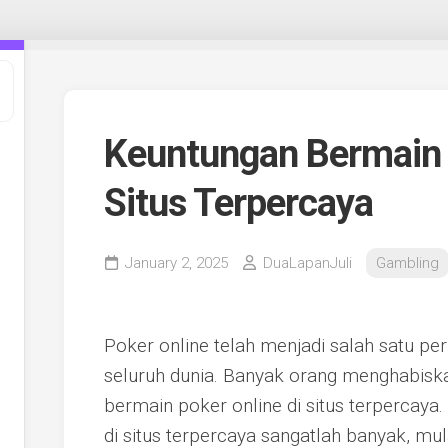
Keuntungan Bermain 
Situs Terpercaya
January 2, 2025
DuaLapanJuli
Gambling
Poker online telah menjadi salah satu per
seluruh dunia. Banyak orang menghabis
bermain poker online di situs terpercaya
di situs terpercaya sangatlah banyak, mu