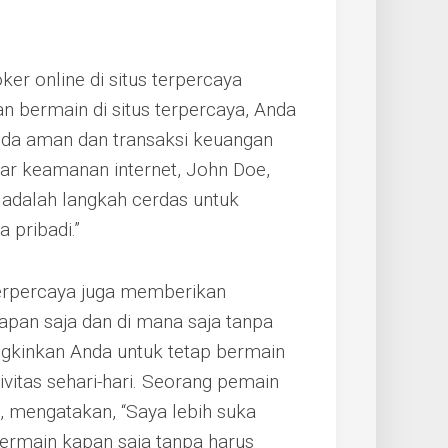
er online di situs terpercaya
 bermain di situs terpercaya, Anda
nda aman dan transaksi keuangan
kar keamanan internet, John Doe,
a adalah langkah cerdas untuk
 pribadi.”
 terpercaya juga memberikan
pan saja dan di mana saja tanpa
ungkinkan Anda untuk tetap bermain
vitas sehari-hari. Seorang pemain
, mengatakan, “Saya lebih suka
bermain kapan saja tanpa harus