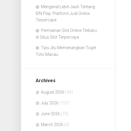
Mengenal Lebih Jauh Tentang
IDN Play: Platform Judi Online
Terpercaya
Permainan Slot Online Terbaru
di Situs Slot Terpercaya
Tips Jitu Memenangkan Togel
Toto Macau
Archives
August 2026
(34)
July 2026
(151)
June 2026
(70)
March 2026
(4)