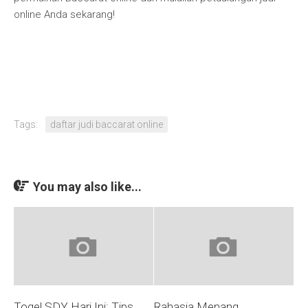
online Anda sekarang!
Tags:
daftar judi baccarat online
You may also like...
Togel SDY Hari Ini: Tips
Rahasia Menang