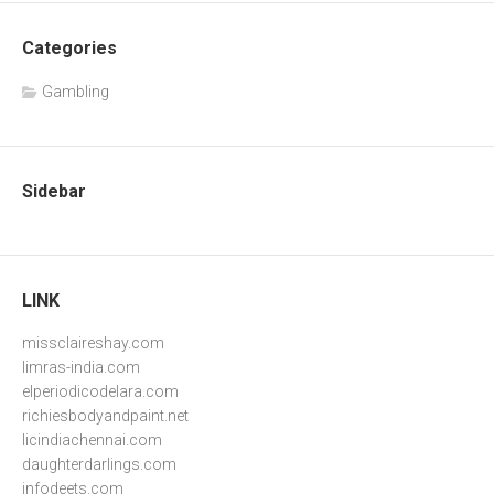
Categories
Gambling
Sidebar
LINK
missclaireshay.com
limras-india.com
elperiodicodelara.com
richiesbodyandpaint.net
licindiachennai.com
daughterdarlings.com
infodeets.com