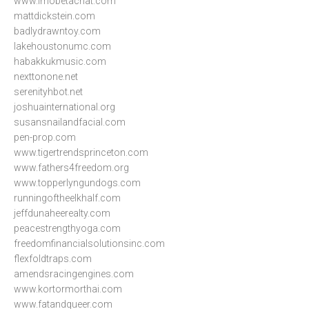
www.imobetachat.com
mattdickstein.com
badlydrawntoy.com
lakehoustonumc.com
habakkukmusic.com
nexttonone.net
serenityhbot.net
joshuainternational.org
susansnailandfacial.com
pen-prop.com
www.tigertrendsprinceton.com
www.fathers4freedom.org
www.topperlyngundogs.com
runningoftheelkhalf.com
jeffdunaheerealty.com
peacestrengthyoga.com
freedomfinancialsolutionsinc.com
flexfoldtraps.com
amendsracingengines.com
www.kortormorthai.com
www.fatandqueer.com