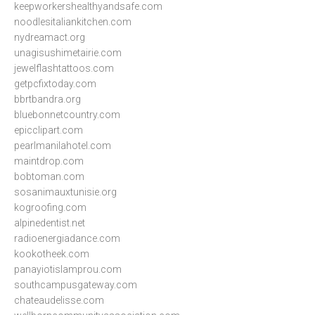
keepworkershealthyandsafe.com
noodlesitaliankitchen.com
nydreamact.org
unagisushimetairie.com
jewelflashtattoos.com
getpcfixtoday.com
bbrtbandra.org
bluebonnetcountry.com
epicclipart.com
pearlmanilahotel.com
maintdrop.com
bobtoman.com
sosanimauxtunisie.org
kogroofing.com
alpinedentist.net
radioenergiadance.com
kookotheek.com
panayiotislamprou.com
southcampusgateway.com
chateaudelisse.com