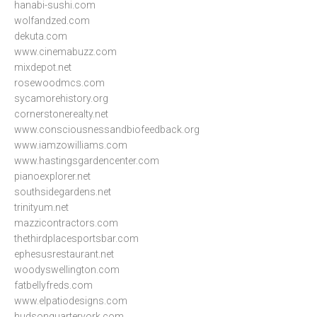
hanabi-sushi.com
wolfandzed.com
dekuta.com
www.cinemabuzz.com
mixdepot.net
rosewoodmcs.com
sycamorehistory.org
cornerstonerealty.net
www.consciousnessandbiofeedback.org
www.iamzowilliams.com
www.hastingsgardencenter.com
pianoexplorer.net
southsidegardens.net
trinityum.net
mazzicontractors.com
thethirdplacesportsbar.com
ephesusrestaurant.net
woodyswellington.com
fatbellyfreds.com
www.elpatiodesigns.com
hudsonquarteryork.com