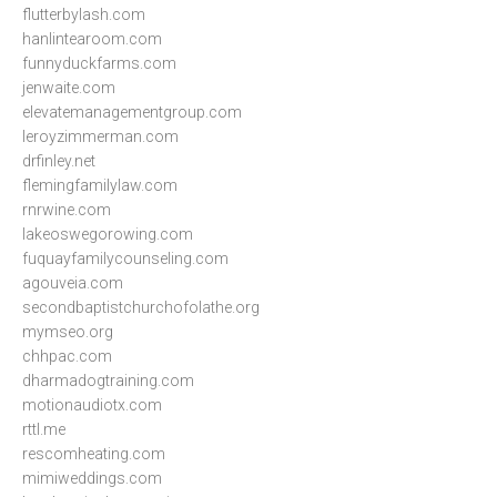
flutterbylash.com
hanlintearoom.com
funnyduckfarms.com
jenwaite.com
elevatemanagementgroup.com
leroyzimmerman.com
drfinley.net
flemingfamilylaw.com
rnrwine.com
lakeoswegorowing.com
fuquayfamilycounseling.com
agouveia.com
secondbaptistchurchofolathe.org
mymseo.org
chhpac.com
dharmadogtraining.com
motionaudiotx.com
rttl.me
rescomheating.com
mimiweddings.com