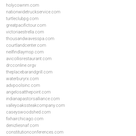
holycownm.com
nationwidetruckservice.com
turtleclubpg.com
greatpacifictour.com
victoriaestrella.com
thousandwavesspa.com
courtlandcenter.com
neilfindlaymsp.com
avicollisrestaurant.com
drcconline.org
v
theplacebarandgrill.com
waterburyrx.com
advpoolsinc.com
angelosatthepoint.com
indianapastorsalliance.com
valleyoakssteakcompany.com
caseyswoodshed.com
fixhairchicago.com
denizliesnaf.com
constitutionconferences.com