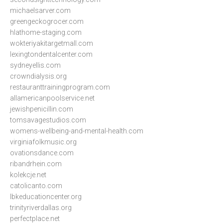
michaelsarver.com
greengeckogrocer.com
hlathome-staging.com
wokteriyakitargetmall.com
lexingtondentalcenter.com
sydneyellis.com
crowndialysis.org
restauranttrainingprogram.com
allamericanpoolservice.net
jewishpenicillin.com
tomsavagestudios.com
womens-wellbeing-and-mental-health.com
virginiafolkmusic.org
ovationsdance.com
ribandrhein.com
kolekcje.net
catolicanto.com
lbkeducationcenter.org
trinityriverdallas.org
perfectplace.net