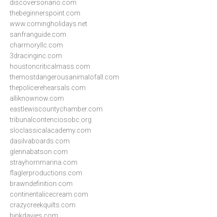
discoversoriano.com
thebeginnerspoint.com
www.comingholidays.net
sanfranguide.com
charmoryllc.com
3dracinginc.com
houstoncriticalmass.com
themostdangerousanimalofall.com
thepolicerehearsals.com
alliknownow.com
eastlewiscountychamber.com
tribunalcontenciosobc.org
sloclassicalacademy.com
dasilvaboards.com
glennabatson.com
strayhornmarina.com
flaglerproductions.com
brawndefinition.com
continentalicecream.com
crazycreekquilts.com
binkdavies.com