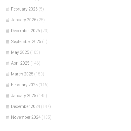
February 2026
(5)
January 2026
(25)
December 2025
(23)
September 2025
(1)
May 2025
(105)
April 2025
(146)
March 2025
(150)
February 2025
(116)
January 2025
(145)
December 2024
(147)
November 2024
(135)