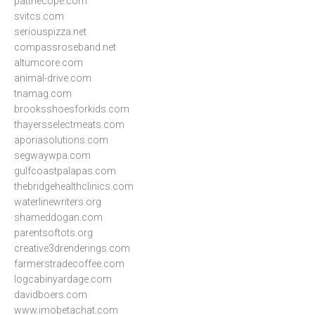
patthecope.com
svitcs.com
seriouspizza.net
compassroseband.net
altumcore.com
animal-drive.com
tnamag.com
brooksshoesforkids.com
thayersselectmeats.com
aporiasolutions.com
segwaywpa.com
gulfcoastpalapas.com
thebridgehealthclinics.com
waterlinewriters.org
shameddogan.com
parentsoftots.org
creative3drenderings.com
farmerstradecoffee.com
logcabinyardage.com
davidboers.com
www.imobetachat.com