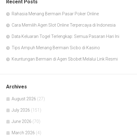
Recent Posts
Rahasia Menang Bermain Pasar Poker Online
Cara Memilih Agen Slot Online Terpercaya di Indonesia
Data Keluaran Togel Terlengkap: Semua Pasaran Hari Ini
Tips Ampuh Menang Bermain Sicbo di Kasino
Keuntungan Bermain di Agen Sbobet Melalui Link Resmi
Archives
August 2026
(27)
July 2026
(151)
June 2026
(70)
March 2026
(4)