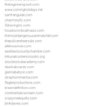
thebeginnerspoint.com
www.comingholidays.net
sanfranguide.com
charmoryllc.com
3dracinginc.com
houstoncriticalmass.com
themostdangerousanimalofall.com
thepolicerehearsals.com
alliknownow.com
eastlewiscountychamber.com
tribunalcontenciosobc.org
sloclassicalacademy.com
dasilvaboards.com
glennabatson.com
strayhornmarina.com
flaglerproductions.com
brawndefinition.com
continentalicecream.com
crazycreekquilts.com
binkdavies.com