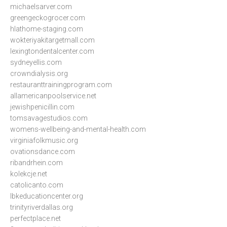
michaelsarver.com
greengeckogrocer.com
hlathome-staging.com
wokteriyakitargetmall.com
lexingtondentalcenter.com
sydneyellis.com
crowndialysis.org
restauranttrainingprogram.com
allamericanpoolservice.net
jewishpenicillin.com
tomsavagestudios.com
womens-wellbeing-and-mental-health.com
virginiafolkmusic.org
ovationsdance.com
ribandrhein.com
kolekcje.net
catolicanto.com
lbkeducationcenter.org
trinityriverdallas.org
perfectplace.net