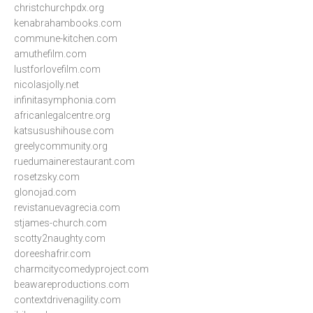
christchurchpdx.org
kenabrahambooks.com
commune-kitchen.com
amuthefilm.com
lustforlovefilm.com
nicolasjolly.net
infinitasymphonia.com
africanlegalcentre.org
katsusushihouse.com
greelycommunity.org
ruedumainerestaurant.com
rosetzsky.com
glonojad.com
revistanuevagrecia.com
stjames-church.com
scotty2naughty.com
doreeshafrir.com
charmcitycomedyproject.com
beawareproductions.com
contextdrivenagility.com