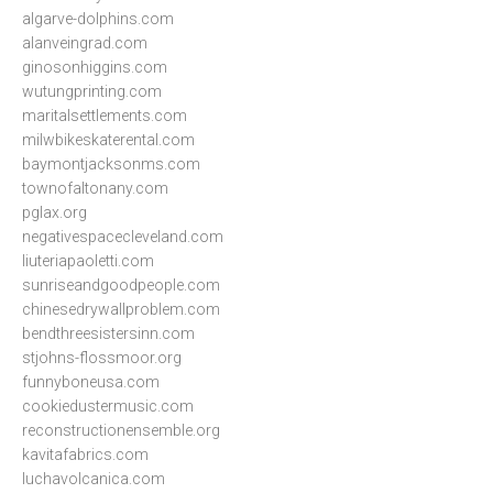
algarve-dolphins.com
alanveingrad.com
ginosonhiggins.com
wutungprinting.com
maritalsettlements.com
milwbikeskaterental.com
baymontjacksonms.com
townofaltonany.com
pglax.org
negativespacecleveland.com
liuteriapaoletti.com
sunriseandgoodpeople.com
chinesedrywallproblem.com
bendthreesistersinn.com
stjohns-flossmoor.org
funnyboneusa.com
cookiedustermusic.com
reconstructionensemble.org
kavitafabrics.com
luchavolcanica.com