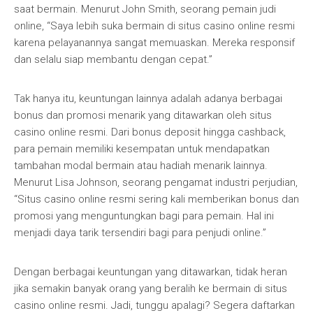
saat bermain. Menurut John Smith, seorang pemain judi
online, “Saya lebih suka bermain di situs casino online resmi
karena pelayanannya sangat memuaskan. Mereka responsif
dan selalu siap membantu dengan cepat.”
Tak hanya itu, keuntungan lainnya adalah adanya berbagai
bonus dan promosi menarik yang ditawarkan oleh situs
casino online resmi. Dari bonus deposit hingga cashback,
para pemain memiliki kesempatan untuk mendapatkan
tambahan modal bermain atau hadiah menarik lainnya.
Menurut Lisa Johnson, seorang pengamat industri perjudian,
“Situs casino online resmi sering kali memberikan bonus dan
promosi yang menguntungkan bagi para pemain. Hal ini
menjadi daya tarik tersendiri bagi para penjudi online.”
Dengan berbagai keuntungan yang ditawarkan, tidak heran
jika semakin banyak orang yang beralih ke bermain di situs
casino online resmi. Jadi, tunggu apalagi? Segera daftarkan