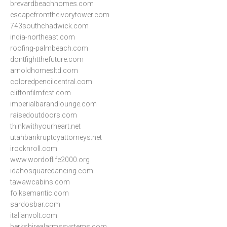
brevardbeachhomes.com
escapefromtheivorytower.com
743southchadwick.com
india-northeast.com
roofing-palmbeach.com
dontfightthefuture.com
arnoldhomesltd.com
coloredpencilcentral.com
cliftonfilmfest.com
imperialbarandlounge.com
raisedoutdoors.com
thinkwithyourheart.net
utahbankruptcyattorneys.net
irocknroll.com
www.wordoflife2000.org
idahosquaredancing.com
tawawcabins.com
folksemantic.com
sardosbar.com
italianvolt.com
berkshirealarmssystems.com