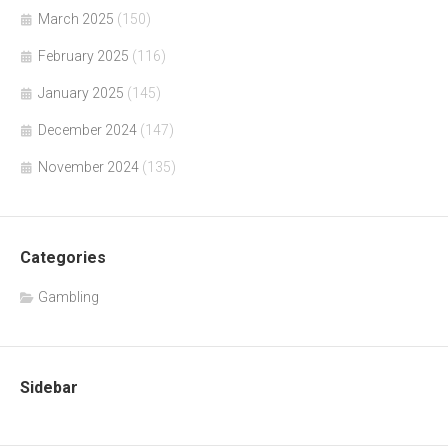
March 2025
(150)
February 2025
(116)
January 2025
(145)
December 2024
(147)
November 2024
(135)
Categories
Gambling
Sidebar