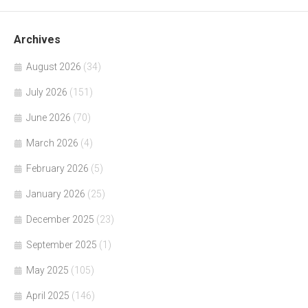
Archives
August 2026
(34)
July 2026
(151)
June 2026
(70)
March 2026
(4)
February 2026
(5)
January 2026
(25)
December 2025
(23)
September 2025
(1)
May 2025
(105)
April 2025
(146)