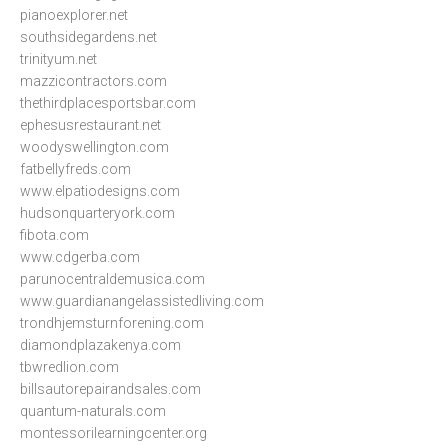
pianoexplorer.net
southsidegardens.net
trinityum.net
mazzicontractors.com
thethirdplacesportsbar.com
ephesusrestaurant.net
woodyswellington.com
fatbellyfreds.com
www.elpatiodesigns.com
hudsonquarteryork.com
fibota.com
www.cdgerba.com
parunocentraldemusica.com
www.guardianangelassistedliving.com
trondhjemsturnforening.com
diamondplazakenya.com
tbwredlion.com
billsautorepairandsales.com
quantum-naturals.com
montessorilearningcenter.org