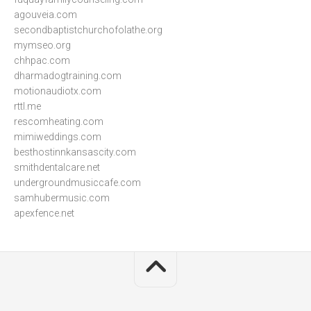
agouveia.com
secondbaptistchurchofolathe.org
mymseo.org
chhpac.com
dharmadogtraining.com
motionaudiotx.com
rttl.me
rescomheating.com
mimiweddings.com
besthostinnkansascity.com
smithdentalcare.net
undergroundmusiccafe.com
samhubermusic.com
apexfence.net