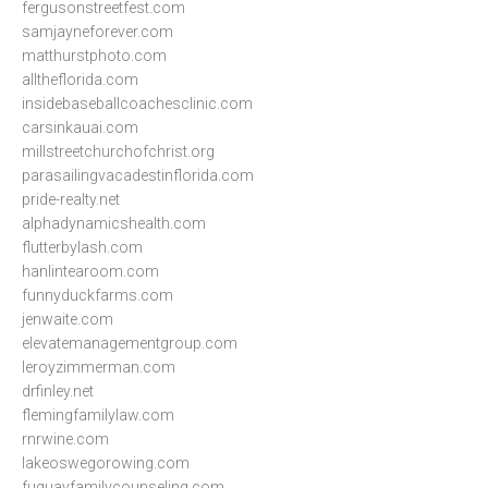
fergusonstreetfest.com
samjayneforever.com
matthurstphoto.com
alltheflorida.com
insidebaseballcoachesclinic.com
carsinkauai.com
millstreetchurchofchrist.org
parasailingvacadestinflorida.com
pride-realty.net
alphadynamicshealth.com
flutterbylash.com
hanlintearoom.com
funnyduckfarms.com
jenwaite.com
elevatemanagementgroup.com
leroyzimmerman.com
drfinley.net
flemingfamilylaw.com
rnrwine.com
lakeoswegorowing.com
fuquayfamilycounseling.com