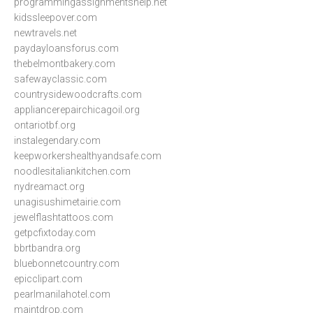
programmingassignmentshelp.net
kidssleepover.com
newtravels.net
paydayloansforus.com
thebelmontbakery.com
safewayclassic.com
countrysidewoodcrafts.com
appliancerepairchicagoil.org
ontariotbf.org
instalegendary.com
keepworkershealthyandsafe.com
noodlesitaliankitchen.com
nydreamact.org
unagisushimetairie.com
jewelflashtattoos.com
getpcfixtoday.com
bbrtbandra.org
bluebonnetcountry.com
epicclipart.com
pearlmanilahotel.com
maintdrop.com