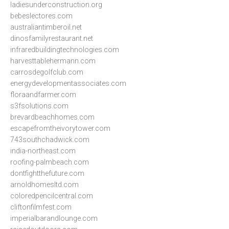
ladiesunderconstruction.org
bebeslectores.com
australiantimberoil.net
dinosfamilyrestaurant.net
infraredbuildingtechnologies.com
harvesttablehermann.com
carrosdegolfclub.com
energydevelopmentassociates.com
floraandfarmer.com
s3fsolutions.com
brevardbeachhomes.com
escapefromtheivorytower.com
743southchadwick.com
india-northeast.com
roofing-palmbeach.com
dontfightthefuture.com
arnoldhomesltd.com
coloredpencilcentral.com
cliftonfilmfest.com
imperialbarandlounge.com