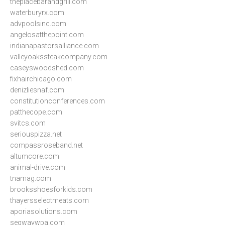
theplacebarandgrill.com
waterburyrx.com
advpoolsinc.com
angelosatthepoint.com
indianapastorsalliance.com
valleyoakssteakcompany.com
caseyswoodshed.com
fixhairchicago.com
denizliesnaf.com
constitutionconferences.com
patthecope.com
svitcs.com
seriouspizza.net
compassroseband.net
altumcore.com
animal-drive.com
tnamag.com
brooksshoesforkids.com
thayersselectmeats.com
aporiasolutions.com
segwaywpa.com