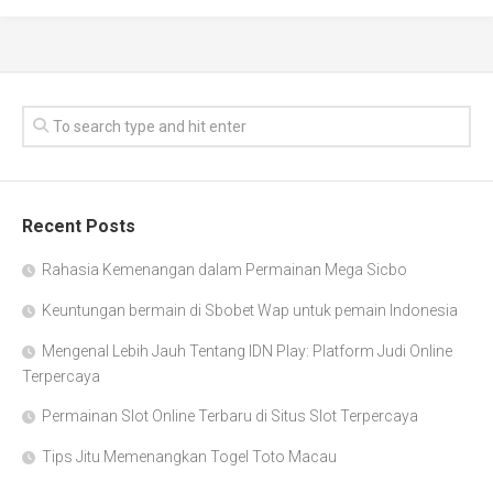
Recent Posts
Rahasia Kemenangan dalam Permainan Mega Sicbo
Keuntungan bermain di Sbobet Wap untuk pemain Indonesia
Mengenal Lebih Jauh Tentang IDN Play: Platform Judi Online
Terpercaya
Permainan Slot Online Terbaru di Situs Slot Terpercaya
Tips Jitu Memenangkan Togel Toto Macau