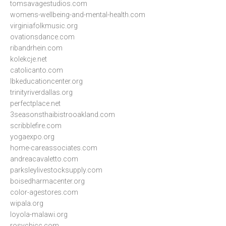
tomsavagestudios.com
womens-wellbeing-and-mental-health.com
virginiafolkmusic.org
ovationsdance.com
ribandrhein.com
kolekcje.net
catolicanto.com
lbkeducationcenter.org
trinityriverdallas.org
perfectplace.net
3seasonsthaibistrooakland.com
scribblefire.com
yogaexpo.org
home-careassociates.com
andreacavaletto.com
parksleylivestocksupply.com
boisedharmacenter.org
color-agestores.com
wipala.org
loyola-malawi.org
rosychicc.com