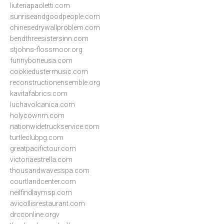
liuteriapaoletti.com
sunriseandgoodpeople.com
chinesedrywallproblem.com
bendthreesistersinn.com
stjohns-flossmoor.org
funnyboneusa.com
cookiedustermusic.com
reconstructionensemble.org
kavitafabrics.com
luchavolcanica.com
holycownm.com
nationwidetruckservice.com
turtleclubpg.com
greatpacifictour.com
victoriaestrella.com
thousandwavesspa.com
courtlandcenter.com
neilfindlaymsp.com
avicollisrestaurant.com
drcconline.org
v