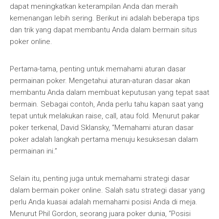
dapat meningkatkan keterampilan Anda dan meraih
kemenangan lebih sering. Berikut ini adalah beberapa tips
dan trik yang dapat membantu Anda dalam bermain situs
poker online.
Pertama-tama, penting untuk memahami aturan dasar
permainan poker. Mengetahui aturan-aturan dasar akan
membantu Anda dalam membuat keputusan yang tepat saat
bermain. Sebagai contoh, Anda perlu tahu kapan saat yang
tepat untuk melakukan raise, call, atau fold. Menurut pakar
poker terkenal, David Sklansky, “Memahami aturan dasar
poker adalah langkah pertama menuju kesuksesan dalam
permainan ini.”
Selain itu, penting juga untuk memahami strategi dasar
dalam bermain poker online. Salah satu strategi dasar yang
perlu Anda kuasai adalah memahami posisi Anda di meja.
Menurut Phil Gordon, seorang juara poker dunia, “Posisi