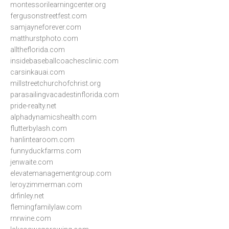
montessorilearningcenter.org
fergusonstreetfest.com
samjayneforever.com
matthurstphoto.com
alltheflorida.com
insidebaseballcoachesclinic.com
carsinkauai.com
millstreetchurchofchrist.org
parasailingvacadestinflorida.com
pride-realty.net
alphadynamicshealth.com
flutterbylash.com
hanlintearoom.com
funnyduckfarms.com
jenwaite.com
elevatemanagementgroup.com
leroyzimmerman.com
drfinley.net
flemingfamilylaw.com
rnrwine.com