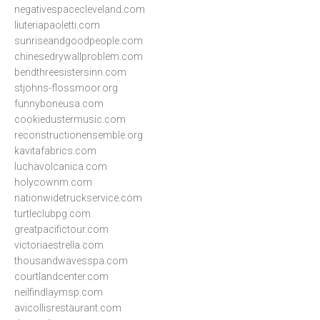
negativespacecleveland.com
liuteriapaoletti.com
sunriseandgoodpeople.com
chinesedrywallproblem.com
bendthreesistersinn.com
stjohns-flossmoor.org
funnyboneusa.com
cookiedustermusic.com
reconstructionensemble.org
kavitafabrics.com
luchavolcanica.com
holycownm.com
nationwidetruckservice.com
turtleclubpg.com
greatpacifictour.com
victoriaestrella.com
thousandwavesspa.com
courtlandcenter.com
neilfindlaymsp.com
avicollisrestaurant.com