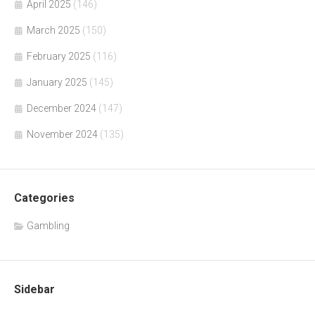
April 2025
(146)
March 2025
(150)
February 2025
(116)
January 2025
(145)
December 2024
(147)
November 2024
(135)
Categories
Gambling
Sidebar