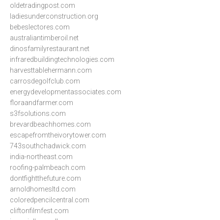
oldetradingpost.com
ladiesunderconstruction.org
bebeslectores.com
australiantimberoil.net
dinosfamilyrestaurant.net
infraredbuildingtechnologies.com
harvesttablehermann.com
carrosdegolfclub.com
energydevelopmentassociates.com
floraandfarmer.com
s3fsolutions.com
brevardbeachhomes.com
escapefromtheivorytower.com
743southchadwick.com
india-northeast.com
roofing-palmbeach.com
dontfightthefuture.com
arnoldhomesltd.com
coloredpencilcentral.com
cliftonfilmfest.com