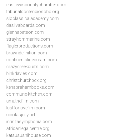
eastlewiscountychamber.com
tribunalcontenciosobc.org
sloclassicalacademy.com
dasilvaboards.com
glennabatson.com
strayhornmarina.com
flaglerproductions.com
brawndefinition.com
continentalicecream.com
crazycreekquilts.com
binkdavies.com
christchurchpdx.org
kenabrahambooks.com
commune-kitchen.com
amuthefilm.com
lustforlovefilm.com
nicolasjolly.net
infinitasymphonia.com
africanlegalcentre.org
katsusushihouse.com