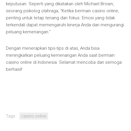
keputusan. Seperti yang dikatakan oleh Michael Brown,
seorang psikolog olahraga, “Ketika bermain casino online,
penting untuk tetap tenang dan fokus. Emosi yang tidak
terkendali dapat memengaruhi kinerja Anda dan mengurangi
peluang kemenangan.”
Dengan menerapkan tips-tips di atas, Anda bisa
meningkatkan peluang kemenangan Anda saat bermain
casino online di Indonesia. Selamat mencoba dan semoga
berhasil!
Tags:
casino online