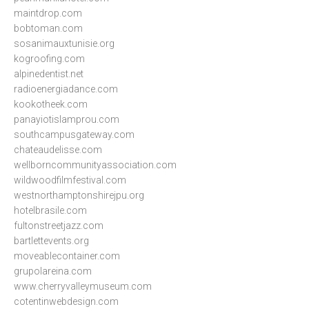
maintdrop.com
bobtoman.com
sosanimauxtunisie.org
kogroofing.com
alpinedentist.net
radioenergiadance.com
kookotheek.com
panayiotislamprou.com
southcampusgateway.com
chateaudelisse.com
wellborncommunityassociation.com
wildwoodfilmfestival.com
westnorthamptonshirejpu.org
hotelbrasile.com
fultonstreetjazz.com
bartlettevents.org
moveablecontainer.com
grupolareina.com
www.cherryvalleymuseum.com
cotentinwebdesign.com