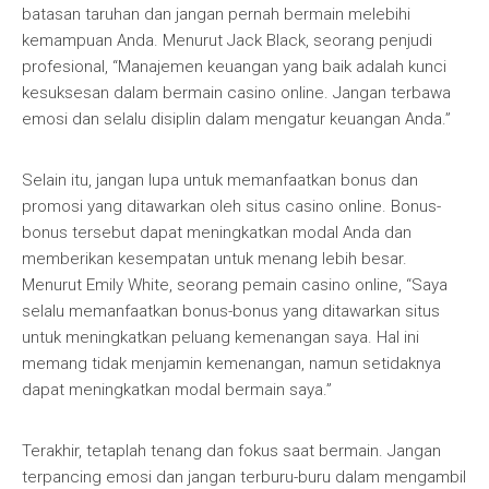
batasan taruhan dan jangan pernah bermain melebihi
kemampuan Anda. Menurut Jack Black, seorang penjudi
profesional, “Manajemen keuangan yang baik adalah kunci
kesuksesan dalam bermain casino online. Jangan terbawa
emosi dan selalu disiplin dalam mengatur keuangan Anda.”
Selain itu, jangan lupa untuk memanfaatkan bonus dan
promosi yang ditawarkan oleh situs casino online. Bonus-
bonus tersebut dapat meningkatkan modal Anda dan
memberikan kesempatan untuk menang lebih besar.
Menurut Emily White, seorang pemain casino online, “Saya
selalu memanfaatkan bonus-bonus yang ditawarkan situs
untuk meningkatkan peluang kemenangan saya. Hal ini
memang tidak menjamin kemenangan, namun setidaknya
dapat meningkatkan modal bermain saya.”
Terakhir, tetaplah tenang dan fokus saat bermain. Jangan
terpancing emosi dan jangan terburu-buru dalam mengambil