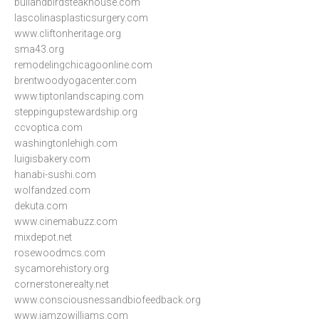
bullandbirdsteakhouse.com
lascolinasplasticsurgery.com
www.cliftonheritage.org
sma43.org
remodelingchicagoonline.com
brentwoodyogacenter.com
www.tiptonlandscaping.com
steppingupstewardship.org
ccvoptica.com
washingtonlehigh.com
luigisbakery.com
hanabi-sushi.com
wolfandzed.com
dekuta.com
www.cinemabuzz.com
mixdepot.net
rosewoodmcs.com
sycamorehistory.org
cornerstonerealty.net
www.consciousnessandbiofeedback.org
www.iamzowilliams.com