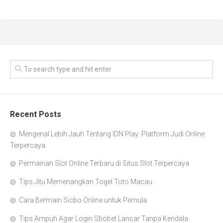
Recent Posts
Mengenal Lebih Jauh Tentang IDN Play: Platform Judi Online
Terpercaya
Permainan Slot Online Terbaru di Situs Slot Terpercaya
Tips Jitu Memenangkan Togel Toto Macau
Cara Bermain Sicbo Online untuk Pemula
Tips Ampuh Agar Login Sbobet Lancar Tanpa Kendala