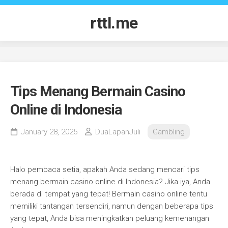
Skip
to
rttl.me
content
Tips Menang Bermain Casino
Online di Indonesia
January 28, 2025
DuaLapanJuli
Gambling
Halo pembaca setia, apakah Anda sedang mencari tips
menang bermain casino online di Indonesia? Jika iya, Anda
berada di tempat yang tepat! Bermain casino online tentu
memiliki tantangan tersendiri, namun dengan beberapa tips
yang tepat, Anda bisa meningkatkan peluang kemenangan