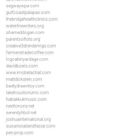
segwaywpa.com
gulfcoastpalapas.com
thebridgehealthclinics.com
waterlinewriters.org
shameddogan.com
parentsoftots.org
creative3drenderings.com
farmerstradecoffee.com
logcabinyardage.com
davidboers.com
www.imobetachat.com
mattdickstein.com
badlydrawntoy.com
lakehoustonumc.com
habakkukmusic.com
nexttonone.net
serenityhbot.net
joshuainternational.org
susansnailandfacial.com
pen-prop.com