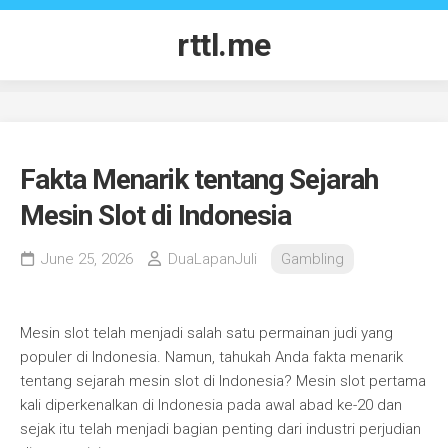
Skip
to
rttl.me
content
Fakta Menarik tentang Sejarah
Mesin Slot di Indonesia
June 25, 2026
DuaLapanJuli
Gambling
Mesin slot telah menjadi salah satu permainan judi yang
populer di Indonesia. Namun, tahukah Anda fakta menarik
tentang sejarah mesin slot di Indonesia? Mesin slot pertama
kali diperkenalkan di Indonesia pada awal abad ke-20 dan
sejak itu telah menjadi bagian penting dari industri perjudian