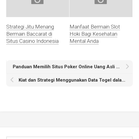
Strategi Jitu Menang
Manfaat Bermain Slot
Bermain Baccarat di
Hoki Bagi Kesehatan
Situs Casino Indonesia
Mental Anda
Panduan Memilih Situs Poker Online Uang Asli Terpercaya di Indonesia
Kiat dan Strategi Menggunakan Data Togel dalam Permainan Judi