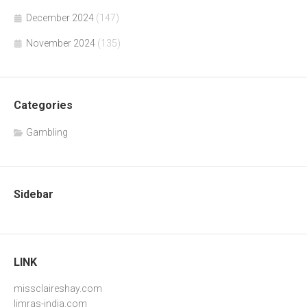
December 2024
(147)
November 2024
(135)
Categories
Gambling
Sidebar
LINK
missclaireshay.com
limras-india.com