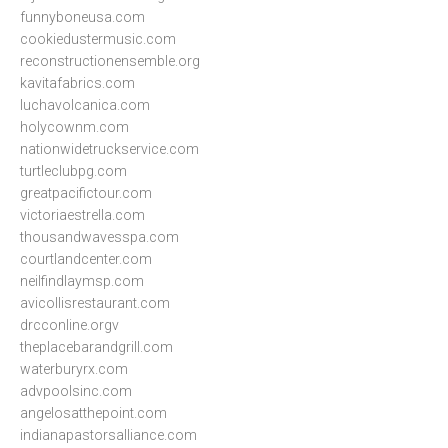
funnyboneusa.com
cookiedustermusic.com
reconstructionensemble.org
kavitafabrics.com
luchavolcanica.com
holycownm.com
nationwidetruckservice.com
turtleclubpg.com
greatpacifictour.com
victoriaestrella.com
thousandwavesspa.com
courtlandcenter.com
neilfindlaymsp.com
avicollisrestaurant.com
drcconline.org
v
theplacebarandgrill.com
waterburyrx.com
advpoolsinc.com
angelosatthepoint.com
indianapastorsalliance.com