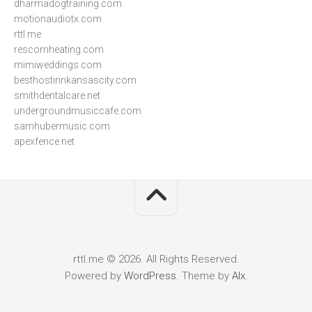
dharmadogtraining.com
motionaudiotx.com
rttl.me
rescomheating.com
mimiweddings.com
besthostinnkansascity.com
smithdentalcare.net
undergroundmusiccafe.com
samhubermusic.com
apexfence.net
rttl.me © 2026. All Rights Reserved.
Powered by
WordPress
. Theme by
Alx
.