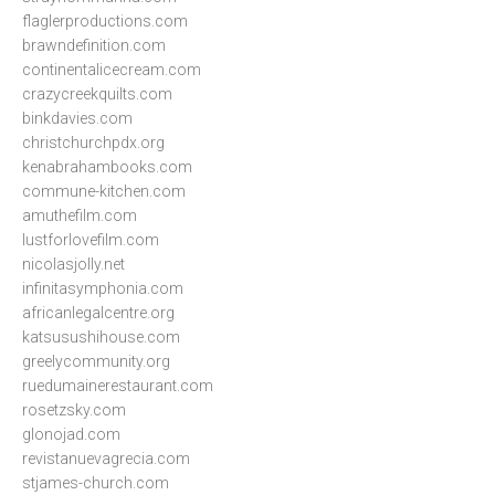
flaglerproductions.com
brawndefinition.com
continentalicecream.com
crazycreekquilts.com
binkdavies.com
christchurchpdx.org
kenabrahambooks.com
commune-kitchen.com
amuthefilm.com
lustforlovefilm.com
nicolasjolly.net
infinitasymphonia.com
africanlegalcentre.org
katsusushihouse.com
greelycommunity.org
ruedumainerestaurant.com
rosetzsky.com
glonojad.com
revistanuevagrecia.com
stjames-church.com