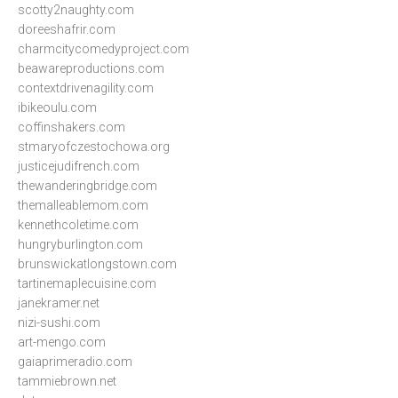
scotty2naughty.com
doreeshafrir.com
charmcitycomedyproject.com
beawareproductions.com
contextdrivenagility.com
ibikeoulu.com
coffinshakers.com
stmaryofczestochowa.org
justicejudifrench.com
thewanderingbridge.com
themalleablemom.com
kennethcoletime.com
hungryburlington.com
brunswickatlongstown.com
tartinemaplecuisine.com
janekramer.net
nizi-sushi.com
art-mengo.com
gaiaprimeradio.com
tammiebrown.net