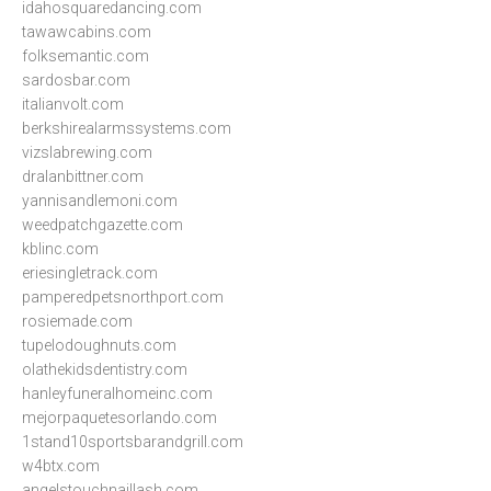
idahosquaredancing.com
tawawcabins.com
folksemantic.com
sardosbar.com
italianvolt.com
berkshirealarmssystems.com
vizslabrewing.com
dralanbittner.com
yannisandlemoni.com
weedpatchgazette.com
kblinc.com
eriesingletrack.com
pamperedpetsnorthport.com
rosiemade.com
tupelodoughnuts.com
olathekidsdentistry.com
hanleyfuneralhomeinc.com
mejorpaquetesorlando.com
1stand10sportsbarandgrill.com
w4btx.com
angelstouchnaillash.com