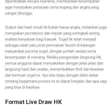
diperlihatkan secara real-time, memberikan kesempatan
agar merasakan perasaan serta tegang dari angka yang
sangat ditunggu.
Output dari hasil result hk bukan hanya angka, melainkan juga
merupakan pectations dan impian yang seringkali sering
realitas kenyataan bagi banyak. Togel hk telah menjadi
sebagai salah satu jenis permainan favorit di kalangan
masyarakat pecinta togel, dengan jumlah variiasi serta
kesempatan di menang. Melalui pengundian langsung HK,
semua anggota dapat menyaksikan dengan jelas jelas dan
langsung hasil dari undian, menambahkan thrill dan keaslian
dari bermain togel ini. Ayo kita tinjau dengan lebih dekat
tentang bagaimana proses ini ini dapat berjalan dan apa saja
yang bisa di hasilnya.
Format Live Draw HK