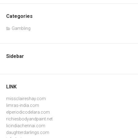
Categories
Gambling
Sidebar
LINK
missclaireshay.com
limras-india.com
elperiodicodelara.com
richiesbodyandpaint.net
licindiachennai.com
daughterdarlings.com