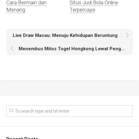
Cara Bermain dan
Situs Judi Bola Online
Menang
Terpercaya
Live Draw Macau: Menuju Kehidupan Beruntung
Menembus Mitos Togel Hongkong Lewat Pengundian Langsung