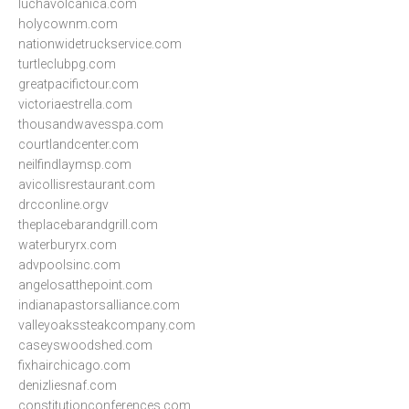
luchavolcanica.com
holycownm.com
nationwidetruckservice.com
turtleclubpg.com
greatpacifictour.com
victoriaestrella.com
thousandwavesspa.com
courtlandcenter.com
neilfindlaymsp.com
avicollisrestaurant.com
drcconline.org
v
theplacebarandgrill.com
waterburyrx.com
advpoolsinc.com
angelosatthepoint.com
indianapastorsalliance.com
valleyoakssteakcompany.com
caseyswoodshed.com
fixhairchicago.com
denizliesnaf.com
constitutionconferences.com