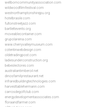
wellborncommunityassociation.com
wildwoodfilmfestival.com
westnorthamptonshirejpu.org
hotelbrasile.com
fultonstreetjazz.com
bartlettevents.org
moveablecontainer.com
grupolareina.com
www.cherryvalleymuseum.com
cotentinwebdesign.com
oldetradingpost.com
ladiesunderconstruction.org
bebeslectores.com
australiantimberoil.net
dinosfamilyrestaurant.net
infraredbuildingtechnologies.com
harvesttablehermann.com
carrosdegolfclub.com
energydevelopmentassociates.com
floraandfarmer.com