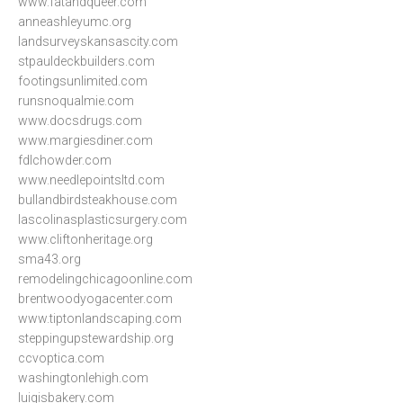
www.fatandqueer.com
anneashleyumc.org
landsurveyskansascity.com
stpauldeckbuilders.com
footingsunlimited.com
runsnoqualmie.com
www.docsdrugs.com
www.margiesdiner.com
fdlchowder.com
www.needlepointsltd.com
bullandbirdsteakhouse.com
lascolinasplasticsurgery.com
www.cliftonheritage.org
sma43.org
remodelingchicagoonline.com
brentwoodyogacenter.com
www.tiptonlandscaping.com
steppingupstewardship.org
ccvoptica.com
washingtonlehigh.com
luigisbakery.com