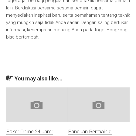
togel agar berbagi pengalaman serta taktik bersama pemain
lain. Berdiskusi bersama sesama pemain dapat
menyediakan inspirasi baru serta pemahaman tentang teknik
yang mungkin saja tidak Anda sadar. Dengan saling bertukar
informasi, kesempatan menang Anda pada togel Hongkong
bisa bertambah.
You may also like...
Poker Online 24 Jam:
Panduan Bermain di