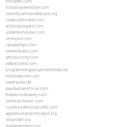
infodeets.com
hotsalsainteractive.com
serenitysalonanddayspa.org
cedarcafeonline.com
acfurnituregiant.com
undertenminutes.com
omnivere.com
rasadantips.com
newtimbuktu.com
altronicsmfg.com
eatbaconhill.com
programmingassignmentshelp.net
kidssleepover.com
newtravels.net
paydayloansforus.com
thebelmontbakery.com
safewayclassic.com
countrysidewoodcrafts.com
appliancerepairchicagoil.org
ontariotbf.org
instalegendary.com