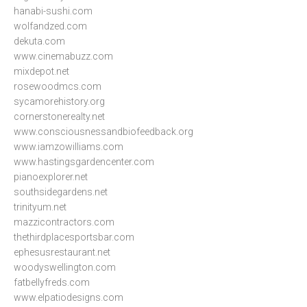
hanabi-sushi.com
wolfandzed.com
dekuta.com
www.cinemabuzz.com
mixdepot.net
rosewoodmcs.com
sycamorehistory.org
cornerstonerealty.net
www.consciousnessandbiofeedback.org
www.iamzowilliams.com
www.hastingsgardencenter.com
pianoexplorer.net
southsidegardens.net
trinityum.net
mazzicontractors.com
thethirdplacesportsbar.com
ephesusrestaurant.net
woodyswellington.com
fatbellyfreds.com
www.elpatiodesigns.com