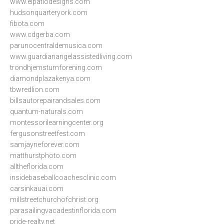
www.elpatiodesigns.com
hudsonquarteryork.com
fibota.com
www.cdgerba.com
parunocentraldemusica.com
www.guardianangelassistedliving.com
trondhjemsturnforening.com
diamondplazakenya.com
tbwredlion.com
billsautorepairandsales.com
quantum-naturals.com
montessorilearningcenter.org
fergusonstreetfest.com
samjayneforever.com
matthurstphoto.com
alltheflorida.com
insidebaseballcoachesclinic.com
carsinkauai.com
millstreetchurchofchrist.org
parasailingvacadestinflorida.com
pride-realty.net