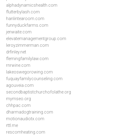
alphadynamicshealth.com
flutterbylash.com
hanlintearoom.com
funnyduckfarms.com
jenwaite.com
elevatemanagementgroup.com
leroyzimmerman.com
drfinley.net
flemingfamilylaw.com
rnrwine.com
lakeoswegorowing.com
fuquayfamilycounseling.com
agouveia.com
secondbaptistchurchofolathe.org
mymseo.org
chhpac.com
dharmadogtraining.com
motionaudiotx.com
rttl.me
rescomheating.com