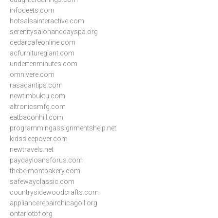
infodeets.com
hotsalsainteractive.com
serenitysalonanddayspa.org
cedarcafeonline.com
acfurnituregiant.com
undertenminutes.com
omnivere.com
rasadantips.com
newtimbuktu.com
altronicsmfg.com
eatbaconhill.com
programmingassignmentshelp.net
kidssleepover.com
newtravels.net
paydayloansforus.com
thebelmontbakery.com
safewayclassic.com
countrysidewoodcrafts.com
appliancerepairchicagoil.org
ontariotbf.org