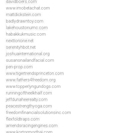
davidboers.com
www.imobetachat.com
mattdickstein.com
badlydrawntoy.com
lakehoustonumc.com
habakkukmusic.com
nexttonone.net
serenityhbot.net
joshuainternational.org
susansnailandfacial.com
pen-prop.com
www.tigertrendsprinceton.com
www.fathers4freedom.org
www.topperlyngundogs.com
runningoftheelkhalf.com
jeffdunaheerealty.com
peacestrengthyoga.com
freedomfinancialsolutionsinc.com
flexfoldtraps.com
amendsracingengines.com
www.kortormorthai.com