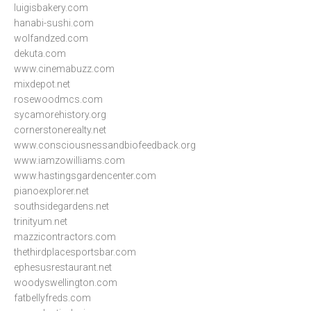
luigisbakery.com
hanabi-sushi.com
wolfandzed.com
dekuta.com
www.cinemabuzz.com
mixdepot.net
rosewoodmcs.com
sycamorehistory.org
cornerstonerealty.net
www.consciousnessandbiofeedback.org
www.iamzowilliams.com
www.hastingsgardencenter.com
pianoexplorer.net
southsidegardens.net
trinityum.net
mazzicontractors.com
thethirdplacesportsbar.com
ephesusrestaurant.net
woodyswellington.com
fatbellyfreds.com