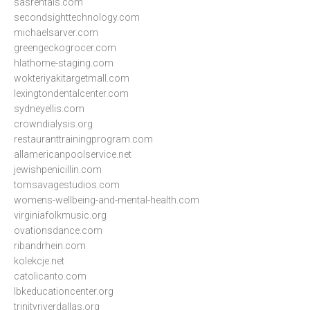
sasrentals.com
secondsighttechnology.com
michaelsarver.com
greengeckogrocer.com
hlathome-staging.com
wokteriyakitargetmall.com
lexingtondentalcenter.com
sydneyellis.com
crowndialysis.org
restauranttrainingprogram.com
allamericanpoolservice.net
jewishpenicillin.com
tomsavagestudios.com
womens-wellbeing-and-mental-health.com
virginiafolkmusic.org
ovationsdance.com
ribandrhein.com
kolekcje.net
catolicanto.com
lbkeducationcenter.org
trinityriverdallas.org