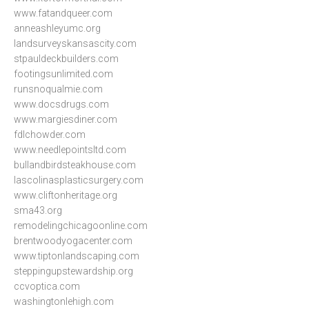
www.fatandqueer.com
anneashleyumc.org
landsurveyskansascity.com
stpauldeckbuilders.com
footingsunlimited.com
runsnoqualmie.com
www.docsdrugs.com
www.margiesdiner.com
fdlchowder.com
www.needlepointsltd.com
bullandbirdsteakhouse.com
lascolinasplasticsurgery.com
www.cliftonheritage.org
sma43.org
remodelingchicagoonline.com
brentwoodyogacenter.com
www.tiptonlandscaping.com
steppingupstewardship.org
ccvoptica.com
washingtonlehigh.com