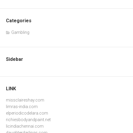
Categories
Gambling
Sidebar
LINK
missclaireshay.com
limras-india.com
elperiodicodelara.com
richiesbodyandpaint.net
licindiachennai.com
daughterdarlings.com