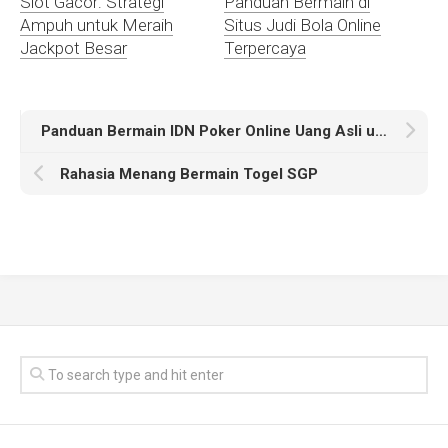
Slot Gacor: Strategi
Panduan Bermain di
Ampuh untuk Meraih
Situs Judi Bola Online
Jackpot Besar
Terpercaya
Panduan Bermain IDN Poker Online Uang Asli untuk Pemula
Rahasia Menang Bermain Togel SGP