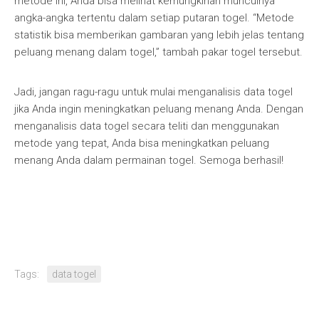
metode ini, Anda bisa melihat kemungkinan munculnya
angka-angka tertentu dalam setiap putaran togel. “Metode
statistik bisa memberikan gambaran yang lebih jelas tentang
peluang menang dalam togel,” tambah pakar togel tersebut.
Jadi, jangan ragu-ragu untuk mulai menganalisis data togel
jika Anda ingin meningkatkan peluang menang Anda. Dengan
menganalisis data togel secara teliti dan menggunakan
metode yang tepat, Anda bisa meningkatkan peluang
menang Anda dalam permainan togel. Semoga berhasil!
Tags:
data togel