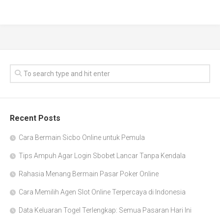
Recent Posts
Cara Bermain Sicbo Online untuk Pemula
Tips Ampuh Agar Login Sbobet Lancar Tanpa Kendala
Rahasia Menang Bermain Pasar Poker Online
Cara Memilih Agen Slot Online Terpercaya di Indonesia
Data Keluaran Togel Terlengkap: Semua Pasaran Hari Ini