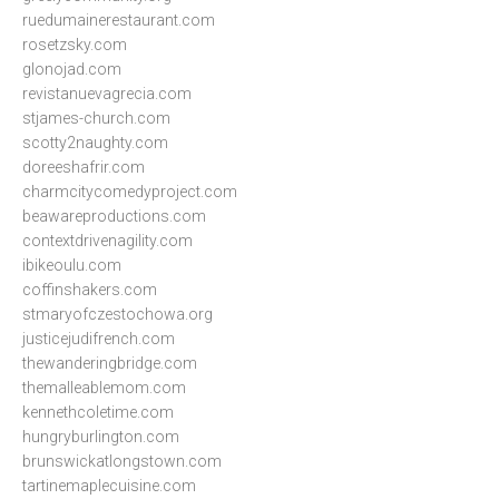
ruedumainerestaurant.com
rosetzsky.com
glonojad.com
revistanuevagrecia.com
stjames-church.com
scotty2naughty.com
doreeshafrir.com
charmcitycomedyproject.com
beawareproductions.com
contextdrivenagility.com
ibikeoulu.com
coffinshakers.com
stmaryofczestochowa.org
justicejudifrench.com
thewanderingbridge.com
themalleablemom.com
kennethcoletime.com
hungryburlington.com
brunswickatlongstown.com
tartinemaplecuisine.com