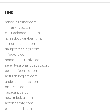
LINK
missclaireshay.com
limras-india.com
elperiodicodelara.com
richiesbodyandpaint.net
licindiachennai.com
daughterdarlings.com
infodeets.com
hotsalsainteractive.com
serenitysalonanddayspa.org
cedarcafeonline.com
acfurnituregiant.com
undertenminutes.com
omnivere.com
rasadantips.com
newtimbuktu.com
altronicsmfg.com
eatbaconhill.com