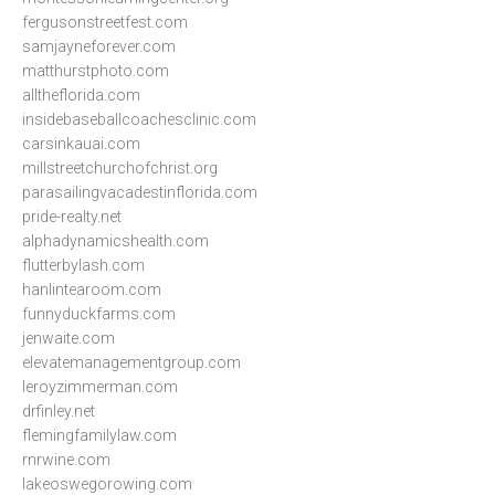
fergusonstreetfest.com
samjayneforever.com
matthurstphoto.com
alltheflorida.com
insidebaseballcoachesclinic.com
carsinkauai.com
millstreetchurchofchrist.org
parasailingvacadestinflorida.com
pride-realty.net
alphadynamicshealth.com
flutterbylash.com
hanlintearoom.com
funnyduckfarms.com
jenwaite.com
elevatemanagementgroup.com
leroyzimmerman.com
drfinley.net
flemingfamilylaw.com
rnrwine.com
lakeoswegorowing.com