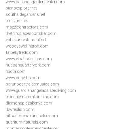
www.hastingsgardencenter.com
pianoexplorer.net
southsidegardens.net
trinityum.net
mazzicontractors.com
thethirdplacesportsbar.com
ephesusrestaurant.net
woodyswellington.com
fatbellyfreds.com
www.elpatiodesigns.com
hudsonquarteryork.com
fibota.com
www.cdgerba.com
parunocentraldemusica.com
www.guardianangelassistedliving.com
trondhjemsturnforening.com
diamondplazakenya.com
tbwredlion.com
billsautorepairandsales.com
quantum-naturals.com
montessorilearningcenter.org