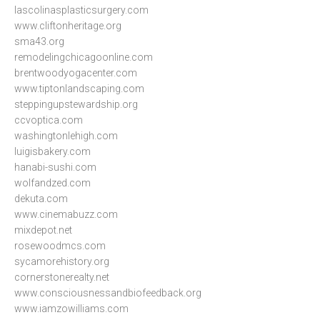
lascolinasplasticsurgery.com
www.cliftonheritage.org
sma43.org
remodelingchicagoonline.com
brentwoodyogacenter.com
www.tiptonlandscaping.com
steppingupstewardship.org
ccvoptica.com
washingtonlehigh.com
luigisbakery.com
hanabi-sushi.com
wolfandzed.com
dekuta.com
www.cinemabuzz.com
mixdepot.net
rosewoodmcs.com
sycamorehistory.org
cornerstonerealty.net
www.consciousnessandbiofeedback.org
www.iamzowilliams.com