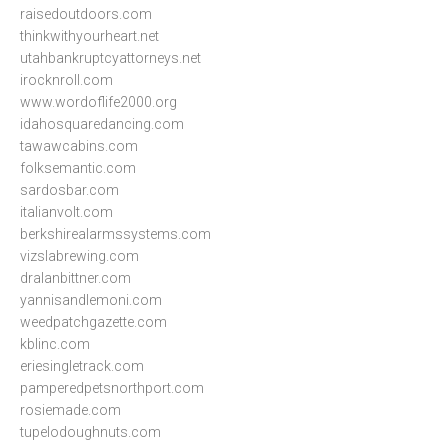
raisedoutdoors.com
thinkwithyourheart.net
utahbankruptcyattorneys.net
irocknroll.com
www.wordoflife2000.org
idahosquaredancing.com
tawawcabins.com
folksemantic.com
sardosbar.com
italianvolt.com
berkshirealarmssystems.com
vizslabrewing.com
dralanbittner.com
yannisandlemoni.com
weedpatchgazette.com
kblinc.com
eriesingletrack.com
pamperedpetsnorthport.com
rosiemade.com
tupelodoughnuts.com