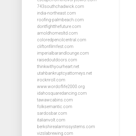
743southchadwick.com
india-northeast.com
roofing-palmbeach.com
dontfightthefuture.com
arnoldhomesltd.com
coloredpencilcentral.com
cliftonfilmfest.com
imperialbarandlounge.com
raisedoutdoors.com
thinkwithyourheart.net
utahbankruptcyattorneys.net
irocknroll.com
www.wordoflife2000.org
idahosquaredancing.com
tawawcabins.com
folksemantic.com
sardosbar.com
italianvolt.com
berkshirealarmssystems.com
vizslabrewing.com