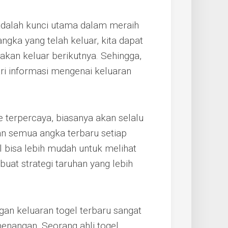
 adalah kunci utama dalam meraih
ka yang telah keluar, kita dapat
kan keluar berikutnya. Sehingga,
ri informasi mengenai keluaran
ne terpercaya, biasanya akan selalu
n semua angka terbaru setiap
l bisa lebih mudah untuk melihat
at strategi taruhan yang lebih
gan keluaran togel terbaru sangat
enangan. Seorang ahli togel