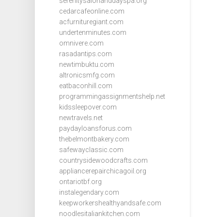
serenitysalonanddayspa.org
cedarcafeonline.com
acfurnituregiant.com
undertenminutes.com
omnivere.com
rasadantips.com
newtimbuktu.com
altronicsmfg.com
eatbaconhill.com
programmingassignmentshelp.net
kidssleepover.com
newtravels.net
paydayloansforus.com
thebelmontbakery.com
safewayclassic.com
countrysidewoodcrafts.com
appliancerepairchicagoil.org
ontariotbf.org
instalegendary.com
keepworkershealthyandsafe.com
noodlesitaliankitchen.com