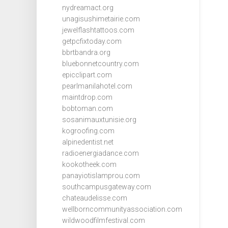
nydreamact.org
unagisushimetairie.com
jewelflashtattoos.com
getpcfixtoday.com
bbrtbandra.org
bluebonnetcountry.com
epicclipart.com
pearlmanilahotel.com
maintdrop.com
bobtoman.com
sosanimauxtunisie.org
kogroofing.com
alpinedentist.net
radioenergiadance.com
kookotheek.com
panayiotislamprou.com
southcampusgateway.com
chateaudelisse.com
wellborncommunityassociation.com
wildwoodfilmfestival.com