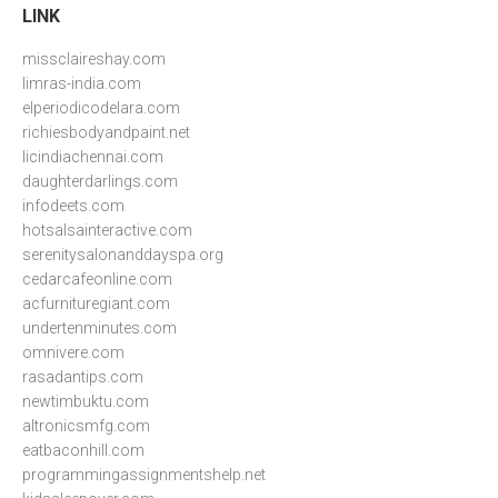
LINK
missclaireshay.com
limras-india.com
elperiodicodelara.com
richiesbodyandpaint.net
licindiachennai.com
daughterdarlings.com
infodeets.com
hotsalsainteractive.com
serenitysalonanddayspa.org
cedarcafeonline.com
acfurnituregiant.com
undertenminutes.com
omnivere.com
rasadantips.com
newtimbuktu.com
altronicsmfg.com
eatbaconhill.com
programmingassignmentshelp.net