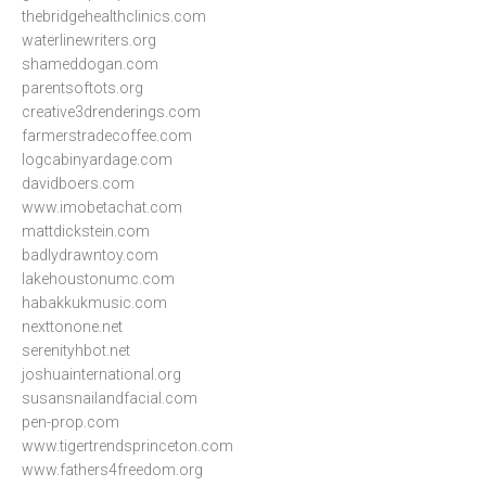
thebridgehealthclinics.com
waterlinewriters.org
shameddogan.com
parentsoftots.org
creative3drenderings.com
farmerstradecoffee.com
logcabinyardage.com
davidboers.com
www.imobetachat.com
mattdickstein.com
badlydrawntoy.com
lakehoustonumc.com
habakkukmusic.com
nexttonone.net
serenityhbot.net
joshuainternational.org
susansnailandfacial.com
pen-prop.com
www.tigertrendsprinceton.com
www.fathers4freedom.org