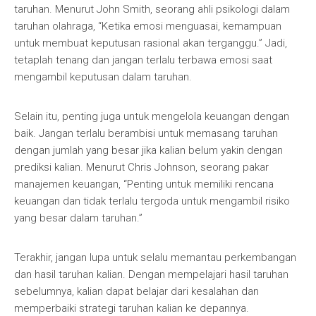
taruhan. Menurut John Smith, seorang ahli psikologi dalam
taruhan olahraga, “Ketika emosi menguasai, kemampuan
untuk membuat keputusan rasional akan terganggu.” Jadi,
tetaplah tenang dan jangan terlalu terbawa emosi saat
mengambil keputusan dalam taruhan.
Selain itu, penting juga untuk mengelola keuangan dengan
baik. Jangan terlalu berambisi untuk memasang taruhan
dengan jumlah yang besar jika kalian belum yakin dengan
prediksi kalian. Menurut Chris Johnson, seorang pakar
manajemen keuangan, “Penting untuk memiliki rencana
keuangan dan tidak terlalu tergoda untuk mengambil risiko
yang besar dalam taruhan.”
Terakhir, jangan lupa untuk selalu memantau perkembangan
dan hasil taruhan kalian. Dengan mempelajari hasil taruhan
sebelumnya, kalian dapat belajar dari kesalahan dan
memperbaiki strategi taruhan kalian ke depannya.