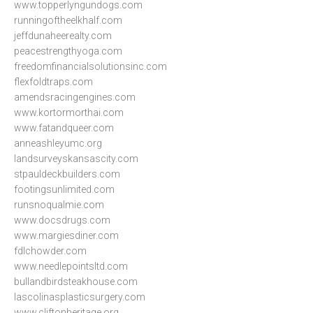
www.topperlyngundogs.com
runningoftheelkhalf.com
jeffdunaheerealty.com
peacestrengthyoga.com
freedomfinancialsolutionsinc.com
flexfoldtraps.com
amendsracingengines.com
www.kortormorthai.com
www.fatandqueer.com
anneashleyumc.org
landsurveyskansascity.com
stpauldeckbuilders.com
footingsunlimited.com
runsnoqualmie.com
www.docsdrugs.com
www.margiesdiner.com
fdlchowder.com
www.needlepointsltd.com
bullandbirdsteakhouse.com
lascolinasplasticsurgery.com
www.cliftonheritage.org