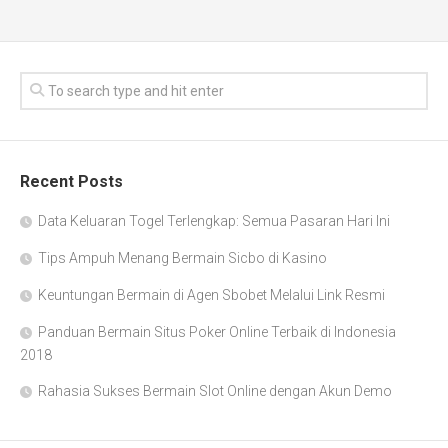
Recent Posts
Data Keluaran Togel Terlengkap: Semua Pasaran Hari Ini
Tips Ampuh Menang Bermain Sicbo di Kasino
Keuntungan Bermain di Agen Sbobet Melalui Link Resmi
Panduan Bermain Situs Poker Online Terbaik di Indonesia
2018
Rahasia Sukses Bermain Slot Online dengan Akun Demo