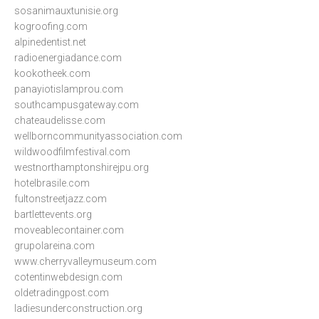
sosanimauxtunisie.org
kogroofing.com
alpinedentist.net
radioenergiadance.com
kookotheek.com
panayiotislamprou.com
southcampusgateway.com
chateaudelisse.com
wellborncommunityassociation.com
wildwoodfilmfestival.com
westnorthamptonshirejpu.org
hotelbrasile.com
fultonstreetjazz.com
bartlettevents.org
moveablecontainer.com
grupolareina.com
www.cherryvalleymuseum.com
cotentinwebdesign.com
oldetradingpost.com
ladiesunderconstruction.org