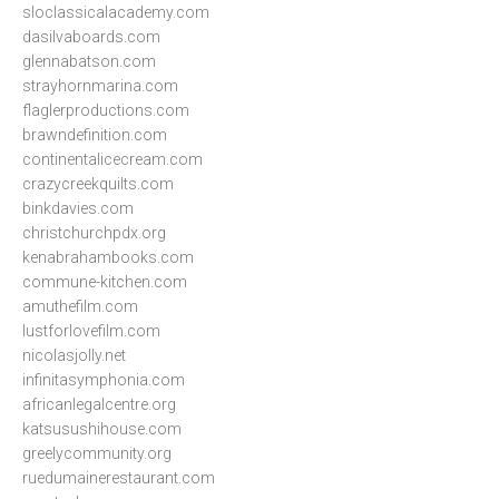
sloclassicalacademy.com
dasilvaboards.com
glennabatson.com
strayhornmarina.com
flaglerproductions.com
brawndefinition.com
continentalicecream.com
crazycreekquilts.com
binkdavies.com
christchurchpdx.org
kenabrahambooks.com
commune-kitchen.com
amuthefilm.com
lustforlovefilm.com
nicolasjolly.net
infinitasymphonia.com
africanlegalcentre.org
katsusushihouse.com
greelycommunity.org
ruedumainerestaurant.com