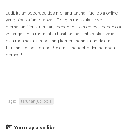
Jadi, itulah beberapa tips menang taruhan judi bola online
yang bisa kalian terapkan. Dengan melakukan riset,
memahami jenis taruhan, mengendalikan emosi, mengelola
keuangan, dan memantau hasil taruhan, diharapkan kalian
bisa meningkatkan peluang kemenangan kalian dalam
taruhan judi bola online. Selamat mencoba dan semoga
berhasil!
Tags:
taruhan judi bola
You may also like...