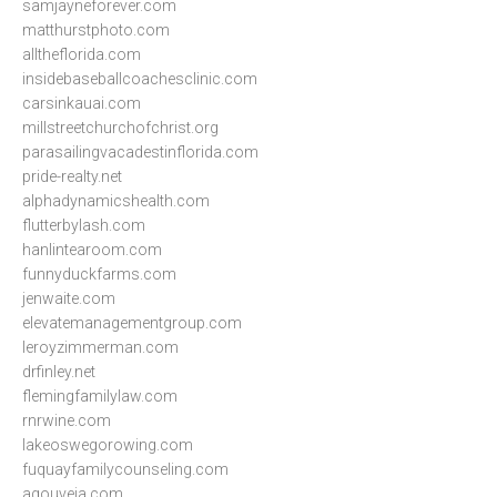
samjayneforever.com
matthurstphoto.com
alltheflorida.com
insidebaseballcoachesclinic.com
carsinkauai.com
millstreetchurchofchrist.org
parasailingvacadestinflorida.com
pride-realty.net
alphadynamicshealth.com
flutterbylash.com
hanlintearoom.com
funnyduckfarms.com
jenwaite.com
elevatemanagementgroup.com
leroyzimmerman.com
drfinley.net
flemingfamilylaw.com
rnrwine.com
lakeoswegorowing.com
fuquayfamilycounseling.com
agouveia.com