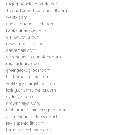
mejorpaquetesorlando.com
1stand10sportsbarandgrill.com
w4btx.com
angelstouchnaillash.com
kabbalahacademy.net
smilondental.com
newstarcollision.com
sasrentals.com
secondsighttechnology.com
michaelsarver.com
greengeckogrocer.com
hlathome-staging.com
wokteriyakitargetmall.com
lexingtondentalcenter.com
sydneyellis.com
crowndialysis.org
restauranttrainingprogram.com
allamericanpoolservice.net
jewishpenicillin.com
tomsavagestudios.com