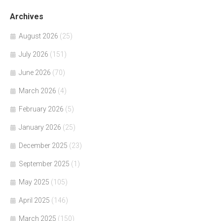
Archives
August 2026
(25)
July 2026
(151)
June 2026
(70)
March 2026
(4)
February 2026
(5)
January 2026
(25)
December 2025
(23)
September 2025
(1)
May 2025
(105)
April 2025
(146)
March 2025
(150)