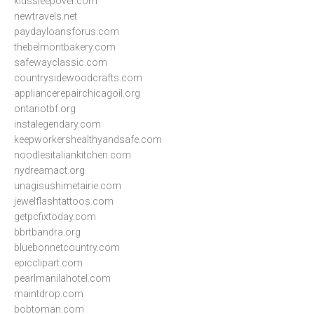
kidssleepover.com
newtravels.net
paydayloansforus.com
thebelmontbakery.com
safewayclassic.com
countrysidewoodcrafts.com
appliancerepairchicagoil.org
ontariotbf.org
instalegendary.com
keepworkershealthyandsafe.com
noodlesitaliankitchen.com
nydreamact.org
unagisushimetairie.com
jewelflashtattoos.com
getpcfixtoday.com
bbrtbandra.org
bluebonnetcountry.com
epicclipart.com
pearlmanilahotel.com
maintdrop.com
bobtoman.com