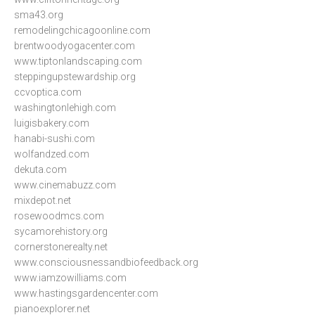
sma43.org
remodelingchicagoonline.com
brentwoodyogacenter.com
www.tiptonlandscaping.com
steppingupstewardship.org
ccvoptica.com
washingtonlehigh.com
luigisbakery.com
hanabi-sushi.com
wolfandzed.com
dekuta.com
www.cinemabuzz.com
mixdepot.net
rosewoodmcs.com
sycamorehistory.org
cornerstonerealty.net
www.consciousnessandbiofeedback.org
www.iamzowilliams.com
www.hastingsgardencenter.com
pianoexplorer.net