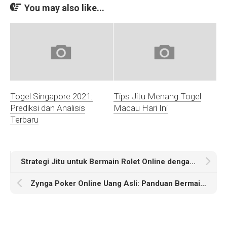
You may also like...
Togel Singapore 2021:
Tips Jitu Menang Togel
Prediksi dan Analisis
Macau Hari Ini
Terbaru
Strategi Jitu untuk Bermain Rolet Online dengan Daftar Mudah
Zynga Poker Online Uang Asli: Panduan Bermain dan Menang