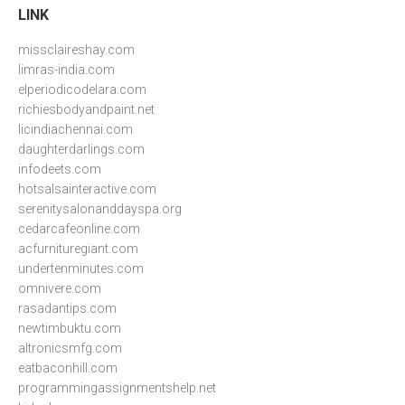
LINK
missclaireshay.com
limras-india.com
elperiodicodelara.com
richiesbodyandpaint.net
licindiachennai.com
daughterdarlings.com
infodeets.com
hotsalsainteractive.com
serenitysalonanddayspa.org
cedarcafeonline.com
acfurnituregiant.com
undertenminutes.com
omnivere.com
rasadantips.com
newtimbuktu.com
altronicsmfg.com
eatbaconhill.com
programmingassignmentshelp.net