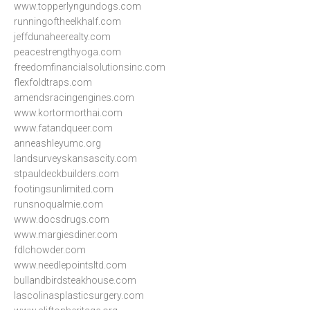
www.topperlyngundogs.com
runningoftheelkhalf.com
jeffdunaheerealty.com
peacestrengthyoga.com
freedomfinancialsolutionsinc.com
flexfoldtraps.com
amendsracingengines.com
www.kortormorthai.com
www.fatandqueer.com
anneashleyumc.org
landsurveyskansascity.com
stpauldeckbuilders.com
footingsunlimited.com
runsnoqualmie.com
www.docsdrugs.com
www.margiesdiner.com
fdlchowder.com
www.needlepointsltd.com
bullandbirdsteakhouse.com
lascolinasplasticsurgery.com