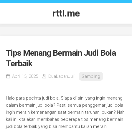
Skip
to
rttl.me
content
Tips Menang Bermain Judi Bola
Terbaik
April 13, 2025
DuaLapanJuli
Gambling
Halo para pecinta judi bola! Siapa di sini yang ingin menang
dalam bermain judi bola? Pasti semua penggemar judi bola
ingin meraih kemenangan saat bermain taruhan, bukan? Nah,
kali ini kita akan membahas beberapa tips menang bermain
judi bola terbaik yang bisa membantu kalian meraih