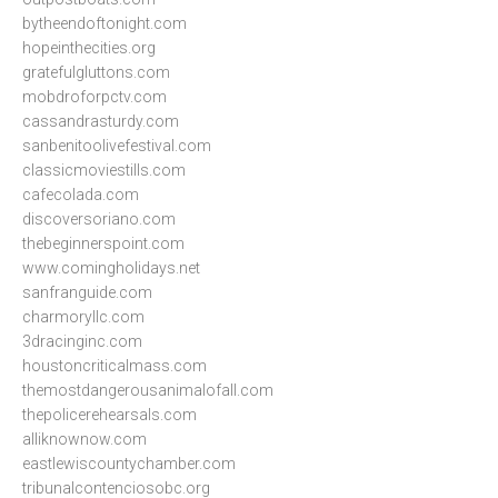
bytheendoftonight.com
hopeinthecities.org
gratefulgluttons.com
mobdroforpctv.com
cassandrasturdy.com
sanbenitoolivefestival.com
classicmoviestills.com
cafecolada.com
discoversoriano.com
thebeginnerspoint.com
www.comingholidays.net
sanfranguide.com
charmoryllc.com
3dracinginc.com
houstoncriticalmass.com
themostdangerousanimalofall.com
thepolicerehearsals.com
alliknownow.com
eastlewiscountychamber.com
tribunalcontenciosobc.org