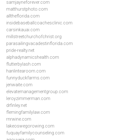
samjayneforever.com
matthurstphoto.com
alltheflorida.com
insidebaseballcoachesclinic.com
carsinkauai.com
millstreetchurchofchrist.org
parasailingvacadestinflorida.com
pride-realty.net
alphadynamicshealth.com
flutterbylash.com
hanlintearoom.com
funnyduckfarms.com
jenwaite.com
elevatemanagementgroup.com
leroyzimmerman.com
drfinley.net
flemingfamilylaw.com
rnrwine.com
lakeoswegorowing.com
fuquayfamilycounseling.com
agouveia.com