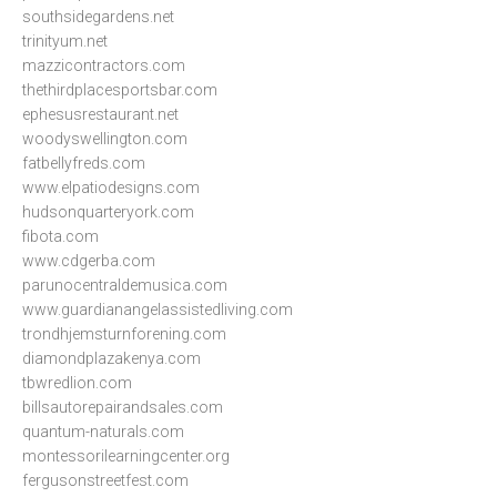
southsidegardens.net
trinityum.net
mazzicontractors.com
thethirdplacesportsbar.com
ephesusrestaurant.net
woodyswellington.com
fatbellyfreds.com
www.elpatiodesigns.com
hudsonquarteryork.com
fibota.com
www.cdgerba.com
parunocentraldemusica.com
www.guardianangelassistedliving.com
trondhjemsturnforening.com
diamondplazakenya.com
tbwredlion.com
billsautorepairandsales.com
quantum-naturals.com
montessorilearningcenter.org
fergusonstreetfest.com