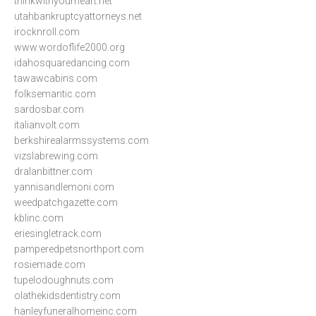
thinkwithyourheart.net
utahbankruptcyattorneys.net
irocknroll.com
www.wordoflife2000.org
idahosquaredancing.com
tawawcabins.com
folksemantic.com
sardosbar.com
italianvolt.com
berkshirealarmssystems.com
vizslabrewing.com
dralanbittner.com
yannisandlemoni.com
weedpatchgazette.com
kblinc.com
eriesingletrack.com
pamperedpetsnorthport.com
rosiemade.com
tupelodoughnuts.com
olathekidsdentistry.com
hanleyfuneralhomeinc.com