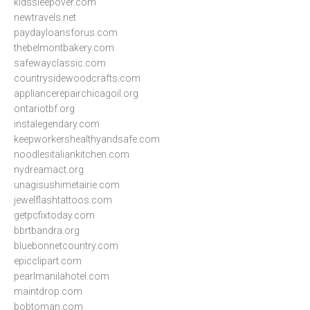
kidssleepover.com
newtravels.net
paydayloansforus.com
thebelmontbakery.com
safewayclassic.com
countrysidewoodcrafts.com
appliancerepairchicagoil.org
ontariotbf.org
instalegendary.com
keepworkershealthyandsafe.com
noodlesitaliankitchen.com
nydreamact.org
unagisushimetairie.com
jewelflashtattoos.com
getpcfixtoday.com
bbrtbandra.org
bluebonnetcountry.com
epicclipart.com
pearlmanilahotel.com
maintdrop.com
bobtoman.com