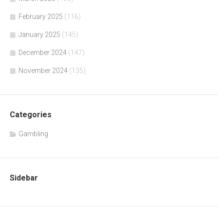
February 2025
(116)
January 2025
(145)
December 2024
(147)
November 2024
(135)
Categories
Gambling
Sidebar