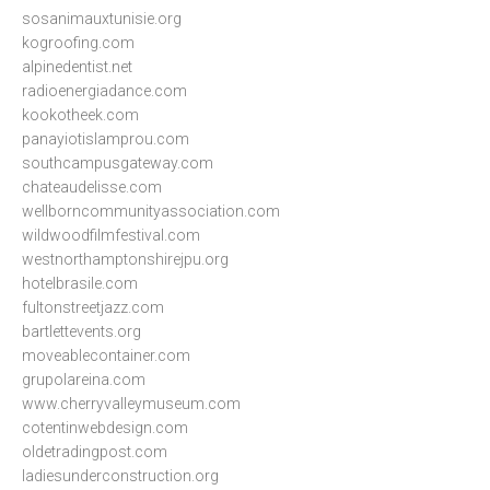
sosanimauxtunisie.org
kogroofing.com
alpinedentist.net
radioenergiadance.com
kookotheek.com
panayiotislamprou.com
southcampusgateway.com
chateaudelisse.com
wellborncommunityassociation.com
wildwoodfilmfestival.com
westnorthamptonshirejpu.org
hotelbrasile.com
fultonstreetjazz.com
bartlettevents.org
moveablecontainer.com
grupolareina.com
www.cherryvalleymuseum.com
cotentinwebdesign.com
oldetradingpost.com
ladiesunderconstruction.org