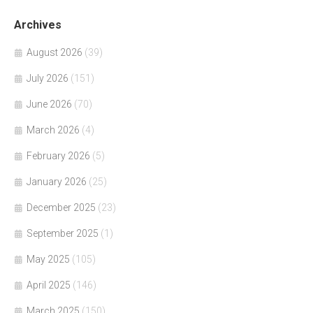
Archives
August 2026
(39)
July 2026
(151)
June 2026
(70)
March 2026
(4)
February 2026
(5)
January 2026
(25)
December 2025
(23)
September 2025
(1)
May 2025
(105)
April 2025
(146)
March 2025
(150)