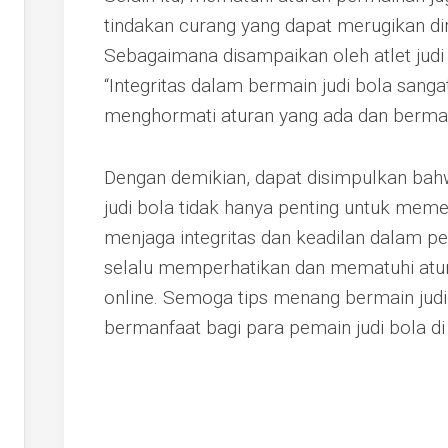
tindakan curang yang dapat merugikan dir
Sebagaimana disampaikan oleh atlet judi
“Integritas dalam bermain judi bola sangat
menghormati aturan yang ada dan bermain
Dengan demikian, dapat disimpulkan bah
judi bola tidak hanya penting untuk mem
menjaga integritas dan keadilan dalam pe
selalu memperhatikan dan mematuhi atur
online. Semoga tips menang bermain judi 
bermanfaat bagi para pemain judi bola d