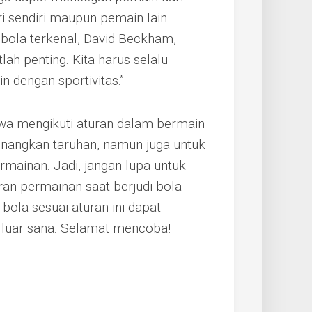
i sendiri maupun pemain lain.
 bola terkenal, David Beckham,
lah penting. Kita harus selalu
 dengan sportivitas.”
wa mengikuti aturan dalam bermain
enangkan taruhan, namun juga untuk
rmainan. Jadi, jangan lupa untuk
an permainan saat berjudi bola
bola sesuai aturan ini dapat
i luar sana. Selamat mencoba!