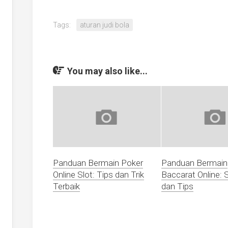
Tags:
aturan judi bola
You may also like...
Panduan Bermain Poker
Panduan Bermain
Online Slot: Tips dan Trik
Baccarat Online: S
Terbaik
dan Tips