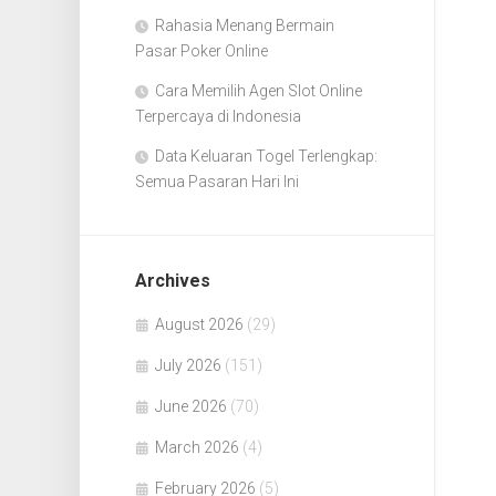
Rahasia Menang Bermain
Pasar Poker Online
Cara Memilih Agen Slot Online
Terpercaya di Indonesia
Data Keluaran Togel Terlengkap:
Semua Pasaran Hari Ini
Archives
August 2026
(29)
July 2026
(151)
June 2026
(70)
March 2026
(4)
February 2026
(5)