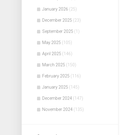
January 2026
(25)
December 2025
(23)
September 2025
(1)
May 2025
(105)
April 2025
(146)
March 2025
(150)
February 2025
(116)
January 2025
(145)
December 2024
(147)
November 2024
(135)