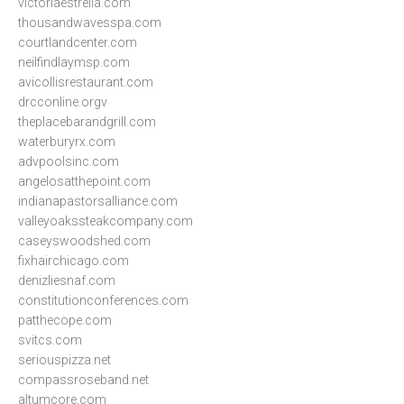
victoriaestrella.com
thousandwavesspa.com
courtlandcenter.com
neilfindlaymsp.com
avicollisrestaurant.com
drcconline.org
v
theplacebarandgrill.com
waterburyrx.com
advpoolsinc.com
angelosatthepoint.com
indianapastorsalliance.com
valleyoakssteakcompany.com
caseyswoodshed.com
fixhairchicago.com
denizliesnaf.com
constitutionconferences.com
patthecope.com
svitcs.com
seriouspizza.net
compassroseband.net
altumcore.com