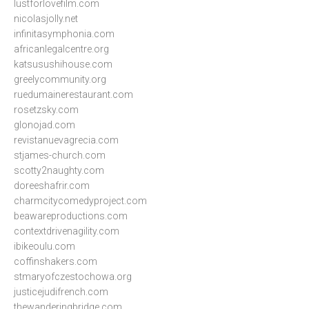
lustforlovefilm.com
nicolasjolly.net
infinitasymphonia.com
africanlegalcentre.org
katsusushihouse.com
greelycommunity.org
ruedumainerestaurant.com
rosetzsky.com
glonojad.com
revistanuevagrecia.com
stjames-church.com
scotty2naughty.com
doreeshafrir.com
charmcitycomedyproject.com
beawareproductions.com
contextdrivenagility.com
ibikeoulu.com
coffinshakers.com
stmaryofczestochowa.org
justicejudifrench.com
thewanderingbridge.com