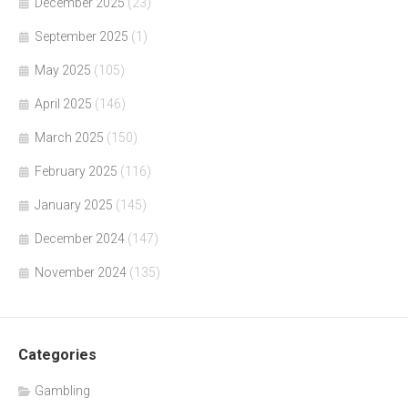
December 2025
(23)
September 2025
(1)
May 2025
(105)
April 2025
(146)
March 2025
(150)
February 2025
(116)
January 2025
(145)
December 2024
(147)
November 2024
(135)
Categories
Gambling