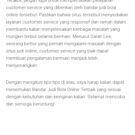
Terakhir, jangan lupa untuk memperhatikan pelayanan
customer service yang diberikan oleh bandar judi bola
online tersebut. Pastikan bahwa situs tersebut menyediakan
layanan customer service yang responsif dan ramah dalam
membantu kalian menyelesaikan berbagai masalah yang
mungkin timbul selama bermain. Menurut Sarah Lee,
seorang bettor yang pernah mengalami masalah dengan
situs judi online, customer service yang baik dapat
membuat pengalaman bermain menjadi lebih
menyenangkan.
Dengan mengikuti tips-tips di atas, saya harap kalian dapat
menemukan Bandar Judi Bola Online Terbaik yang sesuai
dengan kebutuhan dan keinginan kalian. Selamat mencoba
dan semoga beruntung!