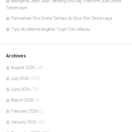
Mengenal Lebih Jauh Tentang IDN Play: Platform Judi Online
Terpercaya
Permainan Slot Online Terbaru di Situs Slot Terpercaya
Tips Jitu Memenangkan Togel Toto Macau
Archives
August 2026
(34)
July 2026
(151)
June 2026
(70)
March 2026
(4)
February 2026
(5)
January 2026
(25)