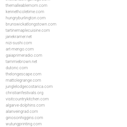
themalleablemom.com
kennethcoletime.com
hungryburlington.com
brunswickatlongstown.com
tartinemaplecuisine.com
janekramer.net
nizi-sushi.com
art-mengo.com
gaiaprimeradio.com
tammiebrown.net
dutonc.com
thelongescape.com
mattolegrange.com
junglelodgecostarica.com
christianfestivals.org
visitcountrykitchen.com
algarve-dolphins.com
alanveingrad.com
ginosonhiggins.com
wutungprinting.com