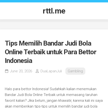
Skip
to
rttl.me
content
Tips Memilih Bandar Judi Bola
Online Terbaik untuk Para Bettor
Indonesia
June 20, 2026
DuaLapanJuli
Gambling
Halo para bettor Indonesia! Sudahkah kalian menemukan
Bandar Judi Bola Online Terbaik untuk memasang taruhan
favorit kalian? Jika belum, jangan khawatir, karena kali ini saya
akan memberikan tips-tips untuk memilih bandar judi bola