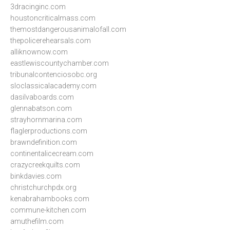
3dracinginc.com
houstoncriticalmass.com
themostdangerousanimalofall.com
thepolicerehearsals.com
alliknownow.com
eastlewiscountychamber.com
tribunalcontenciosobc.org
sloclassicalacademy.com
dasilvaboards.com
glennabatson.com
strayhornmarina.com
flaglerproductions.com
brawndefinition.com
continentalicecream.com
crazycreekquilts.com
binkdavies.com
christchurchpdx.org
kenabrahambooks.com
commune-kitchen.com
amuthefilm.com