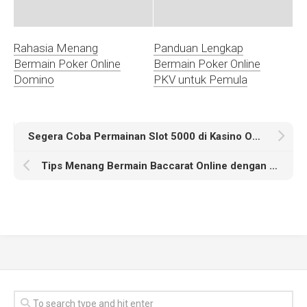
Rahasia Menang
Panduan Lengkap
Bermain Poker Online
Bermain Poker Online
Domino
PKV untuk Pemula
Segera Coba Permainan Slot 5000 di Kasino Online Terbaik
Tips Menang Bermain Baccarat Online dengan Mudah