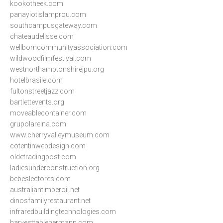
kookotheek.com
panayiotislamprou.com
southcampusgateway.com
chateaudelisse.com
wellborncommunityassociation.com
wildwoodfilmfestival.com
westnorthamptonshirejpu.org
hotelbrasile.com
fultonstreetjazz.com
bartlettevents.org
moveablecontainer.com
grupolareina.com
www.cherryvalleymuseum.com
cotentinwebdesign.com
oldetradingpost.com
ladiesunderconstruction.org
bebeslectores.com
australiantimberoil.net
dinosfamilyrestaurant.net
infraredbuildingtechnologies.com
harvesttablehermann.com