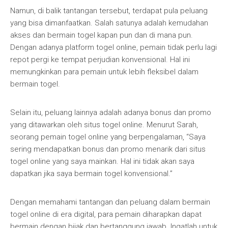
Namun, di balik tantangan tersebut, terdapat pula peluang
yang bisa dimanfaatkan. Salah satunya adalah kemudahan
akses dan bermain togel kapan pun dan di mana pun.
Dengan adanya platform togel online, pemain tidak perlu lagi
repot pergi ke tempat perjudian konvensional. Hal ini
memungkinkan para pemain untuk lebih fleksibel dalam
bermain togel.
Selain itu, peluang lainnya adalah adanya bonus dan promo
yang ditawarkan oleh situs togel online. Menurut Sarah,
seorang pemain togel online yang berpengalaman, “Saya
sering mendapatkan bonus dan promo menarik dari situs
togel online yang saya mainkan. Hal ini tidak akan saya
dapatkan jika saya bermain togel konvensional.”
Dengan memahami tantangan dan peluang dalam bermain
togel online di era digital, para pemain diharapkan dapat
bermain dengan bijak dan bertanggung jawab. Ingatlah untuk