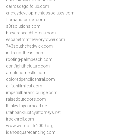
carrosdegolfclub.com
energydevelopmentassociates.com
floraandfarmer.com
s3fsolutions.com
brevardbeachhomes.com
escapefromtheivorytower.com
743southchadwick.com
india-northeast.com
roofing-palmbeach.com
dontfightthefuture.com
arnoldhomesltd.com
coloredpencilcentral.com
cliftonfilmfest.com
imperialbarandlounge.com
raisedoutdoors.com
thinkwithyourheart.net
utahbankruptcyattorneys.net
irocknroll.com
www.wordoflife2000.org
idahosquaredancing.com