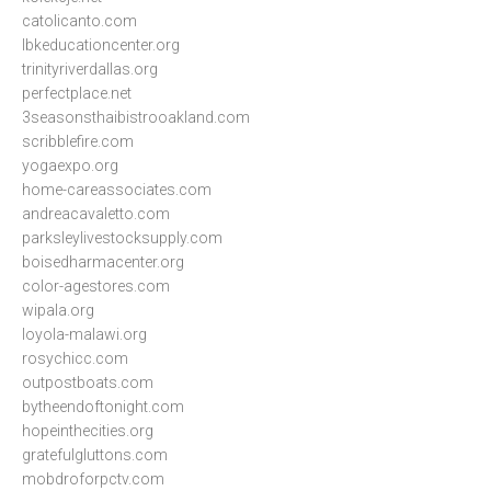
catolicanto.com
lbkeducationcenter.org
trinityriverdallas.org
perfectplace.net
3seasonsthaibistrooakland.com
scribblefire.com
yogaexpo.org
home-careassociates.com
andreacavaletto.com
parksleylivestocksupply.com
boisedharmacenter.org
color-agestores.com
wipala.org
loyola-malawi.org
rosychicc.com
outpostboats.com
bytheendoftonight.com
hopeinthecities.org
gratefulgluttons.com
mobdroforpctv.com