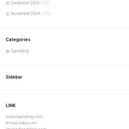
December 2024
(147)
November 2024
(135)
Categories
Gambling
Sidebar
LINK
missclaireshay.com
limras-india.com