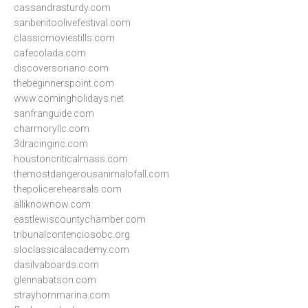
cassandrasturdy.com
sanbenitoolivefestival.com
classicmoviestills.com
cafecolada.com
discoversoriano.com
thebeginnerspoint.com
www.comingholidays.net
sanfranguide.com
charmoryllc.com
3dracinginc.com
houstoncriticalmass.com
themostdangerousanimalofall.com
thepolicerehearsals.com
alliknownow.com
eastlewiscountychamber.com
tribunalcontenciosobc.org
sloclassicalacademy.com
dasilvaboards.com
glennabatson.com
strayhornmarina.com