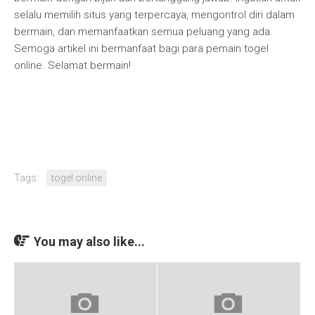
selalu memilih situs yang terpercaya, mengontrol diri dalam
bermain, dan memanfaatkan semua peluang yang ada.
Semoga artikel ini bermanfaat bagi para pemain togel
online. Selamat bermain!
Tags:
togel online
You may also like...