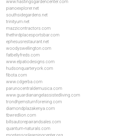
www.hastingsgardencenter.com
pianoexplorer.net
southsidegardens.net
trinityum.net
mazzicontractors.com
thethirdplacesportsbar.com
ephesusrestaurant.net
woodyswellington.com
fatbellyfreds.com
www.elpatiodesigns.com
hudsonquarteryork.com
fibota.com
www.cdgerba.com
parunocentraldemusica.com
www.guardianangelassistedliving.com
trondhjemsturnforening.com
diamondplazakenya.com
tbwredlion.com
billsautorepairandsales.com
quantum-naturals.com
montessorilearningcenter.org