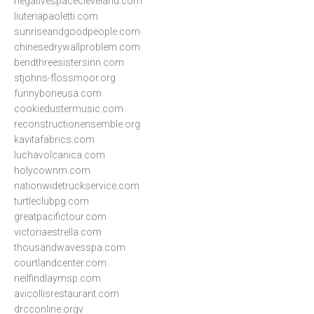
negativespacecleveland.com
liuteriapaoletti.com
sunriseandgoodpeople.com
chinesedrywallproblem.com
bendthreesistersinn.com
stjohns-flossmoor.org
funnyboneusa.com
cookiedustermusic.com
reconstructionensemble.org
kavitafabrics.com
luchavolcanica.com
holycownm.com
nationwidetruckservice.com
turtleclubpg.com
greatpacifictour.com
victoriaestrella.com
thousandwavesspa.com
courtlandcenter.com
neilfindlaymsp.com
avicollisrestaurant.com
drcconline.org
v