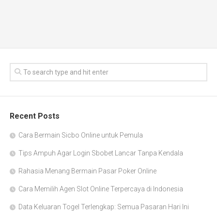
Recent Posts
Cara Bermain Sicbo Online untuk Pemula
Tips Ampuh Agar Login Sbobet Lancar Tanpa Kendala
Rahasia Menang Bermain Pasar Poker Online
Cara Memilih Agen Slot Online Terpercaya di Indonesia
Data Keluaran Togel Terlengkap: Semua Pasaran Hari Ini