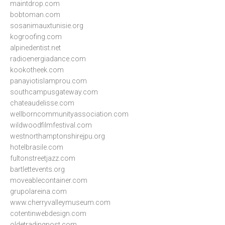
maintdrop.com
bobtoman.com
sosanimauxtunisie.org
kogroofing.com
alpinedentist.net
radioenergiadance.com
kookotheek.com
panayiotislamprou.com
southcampusgateway.com
chateaudelisse.com
wellborncommunityassociation.com
wildwoodfilmfestival.com
westnorthamptonshirejpu.org
hotelbrasile.com
fultonstreetjazz.com
bartlettevents.org
moveablecontainer.com
grupolareina.com
www.cherryvalleymuseum.com
cotentinwebdesign.com
oldetradingpost.com