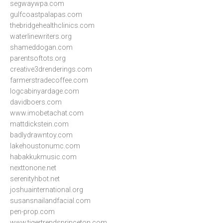
segwaywpa.com
gulfcoastpalapas.com
thebridgehealthclinics.com
waterlinewriters.org
shameddogan.com
parentsoftots.org
creative3drenderings.com
farmerstradecoffee.com
logcabinyardage.com
davidboers.com
www.imobetachat.com
mattdickstein.com
badlydrawntoy.com
lakehoustonumc.com
habakkukmusic.com
nexttonone.net
serenityhbot.net
joshuainternational.org
susansnailandfacial.com
pen-prop.com
www.tigertrendsprinceton.com