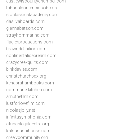
eastlewiscountychamber.com
tribunalcontenciosobc.org
sloclassicalacademy.com
dasilvaboards.com
glennabatson.com
strayhornmarina.com
flaglerproductions.com
brawndefinition.com
continentalicecream.com
crazycreekquilts.com
binkdavies.com
christchurchpdx.org
kenabrahambooks.com
commune-kitchen.com
amuthefilm.com
lustforlovefilm.com
nicolasjolly.net
infinitasymphonia.com
africanlegalcentre.org
katsusushihouse.com
greelycommunity.org