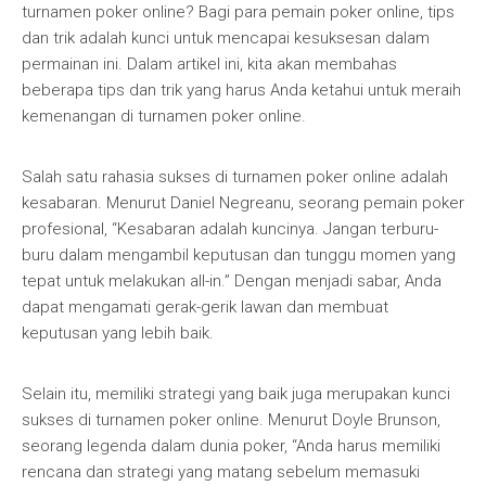
turnamen poker online? Bagi para pemain poker online, tips
dan trik adalah kunci untuk mencapai kesuksesan dalam
permainan ini. Dalam artikel ini, kita akan membahas
beberapa tips dan trik yang harus Anda ketahui untuk meraih
kemenangan di turnamen poker online.
Salah satu rahasia sukses di turnamen poker online adalah
kesabaran. Menurut Daniel Negreanu, seorang pemain poker
profesional, “Kesabaran adalah kuncinya. Jangan terburu-
buru dalam mengambil keputusan dan tunggu momen yang
tepat untuk melakukan all-in.” Dengan menjadi sabar, Anda
dapat mengamati gerak-gerik lawan dan membuat
keputusan yang lebih baik.
Selain itu, memiliki strategi yang baik juga merupakan kunci
sukses di turnamen poker online. Menurut Doyle Brunson,
seorang legenda dalam dunia poker, “Anda harus memiliki
rencana dan strategi yang matang sebelum memasuki