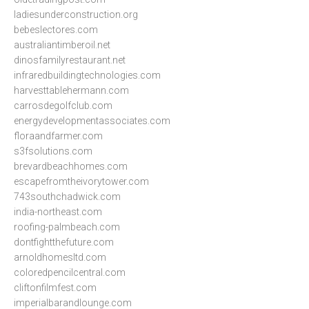
ladiesunderconstruction.org
bebeslectores.com
australiantimberoil.net
dinosfamilyrestaurant.net
infraredbuildingtechnologies.com
harvesttablehermann.com
carrosdegolfclub.com
energydevelopmentassociates.com
floraandfarmer.com
s3fsolutions.com
brevardbeachhomes.com
escapefromtheivorytower.com
743southchadwick.com
india-northeast.com
roofing-palmbeach.com
dontfightthefuture.com
arnoldhomesltd.com
coloredpencilcentral.com
cliftonfilmfest.com
imperialbarandlounge.com