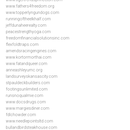
www.fathers4freedom.org
www.topperlyngundogs.com
runningoftheelkhalf.com
jeffdunaheerealty.com
peacestrengthyoga.com
freedomfinancialsolutionsinc.com
flexfoldtraps.com
amendsracingengines.com
www.kortormorthai.com
www.fatandqueer.com
anneashleyumc.org
landsurveyskansascity.com
stpauldeckbuilders.com
footingsunlimited.com
runsnoqualmie.com
www.docsdrugs.com
www.margiesdiner.com
fdlchowder.com
www.needlepointsltd.com
bullandbirdsteakhouse.com