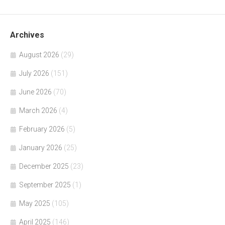
Archives
August 2026
(29)
July 2026
(151)
June 2026
(70)
March 2026
(4)
February 2026
(5)
January 2026
(25)
December 2025
(23)
September 2025
(1)
May 2025
(105)
April 2025
(146)