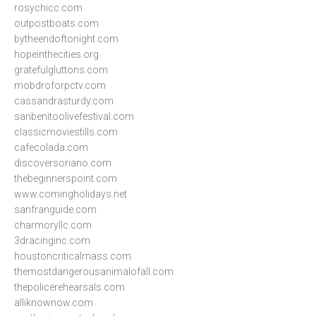
rosychicc.com
outpostboats.com
bytheendoftonight.com
hopeinthecities.org
gratefulgluttons.com
mobdroforpctv.com
cassandrasturdy.com
sanbenitoolivefestival.com
classicmoviestills.com
cafecolada.com
discoversoriano.com
thebeginnerspoint.com
www.comingholidays.net
sanfranguide.com
charmoryllc.com
3dracinginc.com
houstoncriticalmass.com
themostdangerousanimalofall.com
thepolicerehearsals.com
alliknownow.com