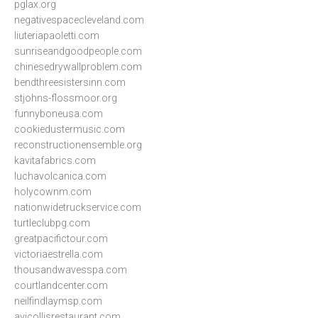
pglax.org
negativespacecleveland.com
liuteriapaoletti.com
sunriseandgoodpeople.com
chinesedrywallproblem.com
bendthreesistersinn.com
stjohns-flossmoor.org
funnyboneusa.com
cookiedustermusic.com
reconstructionensemble.org
kavitafabrics.com
luchavolcanica.com
holycownm.com
nationwidetruckservice.com
turtleclubpg.com
greatpacifictour.com
victoriaestrella.com
thousandwavesspa.com
courtlandcenter.com
neilfindlaymsp.com
avicollisrestaurant.com