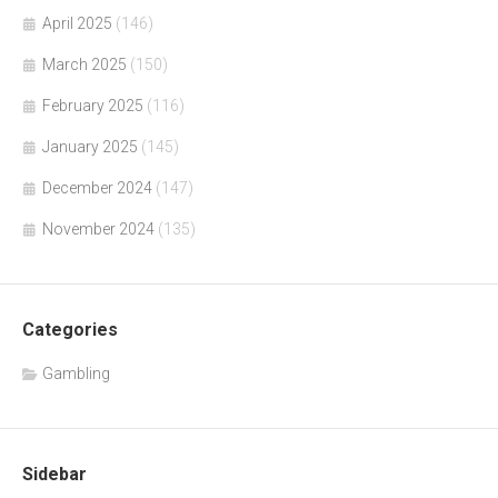
April 2025
(146)
March 2025
(150)
February 2025
(116)
January 2025
(145)
December 2024
(147)
November 2024
(135)
Categories
Gambling
Sidebar