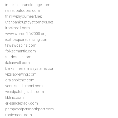
imperialbarandlounge.com
raisedoutdoors.com
thinkwithyourheart.net
utahbankruptcyattorneys.net
irocknroll.com
www.wordoflife2000.org
idahosquaredancing.com
tawawcabins.com
folksemantic.com
sardosbar.com
italianvolt.com
berkshirealarmssystems.com
vizslabrewing.com
dralanbittner.com
yannisandlemoni.com
weedpatchgazette.com
kblinc.com
eriesingletrack.com
pamperedpetsnorthport.com
rosiemade.com