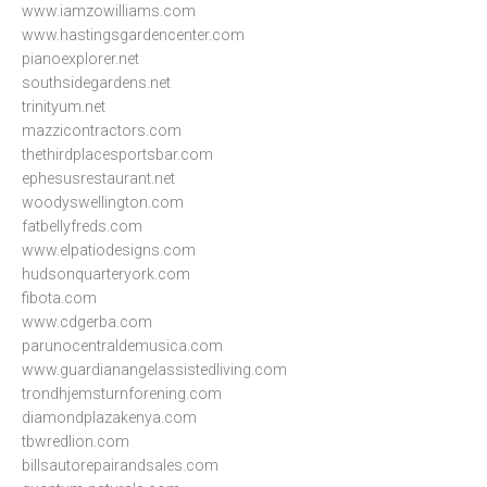
www.iamzowilliams.com
www.hastingsgardencenter.com
pianoexplorer.net
southsidegardens.net
trinityum.net
mazzicontractors.com
thethirdplacesportsbar.com
ephesusrestaurant.net
woodyswellington.com
fatbellyfreds.com
www.elpatiodesigns.com
hudsonquarteryork.com
fibota.com
www.cdgerba.com
parunocentraldemusica.com
www.guardianangelassistedliving.com
trondhjemsturnforening.com
diamondplazakenya.com
tbwredlion.com
billsautorepairandsales.com