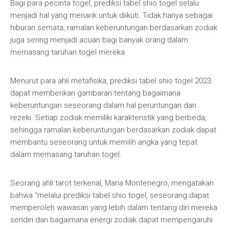
Bagi para pecinta togel, prediksi tabel shio togel selalu
menjadi hal yang menarik untuk diikuti. Tidak hanya sebagai
hiburan semata, ramalan keberuntungan berdasarkan zodiak
juga sering menjadi acuan bagi banyak orang dalam
memasang taruhan togel mereka.
Menurut para ahli metafisika, prediksi tabel shio togel 2023
dapat memberikan gambaran tentang bagaimana
keberuntungan seseorang dalam hal peruntungan dan
rezeki. Setiap zodiak memiliki karakteristik yang berbeda,
sehingga ramalan keberuntungan berdasarkan zodiak dapat
membantu seseorang untuk memilih angka yang tepat
dalam memasang taruhan togel.
Seorang ahli tarot terkenal, Maria Montenegro, mengatakan
bahwa “melalui prediksi tabel shio togel, seseorang dapat
memperoleh wawasan yang lebih dalam tentang diri mereka
sendiri dan bagaimana energi zodiak dapat mempengaruhi