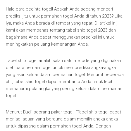
Halo para pecinta togel! Apakah Anda sedang mencari
prediksi jitu untuk permainan togel Anda di tahun 2023? Jika
iya, maka Anda berada di tempat yang tepat! Di artikel ini,
kami akan membahas tentang tabel shio togel 2023 dan
bagaimana Anda dapat menggunakan prediksi ini untuk
meningkatkan peluang kemenangan Anda.
Tabel shio togel adalah salah satu metode yang digunakan
oleh para pemain togel untuk memprediksi angka-angka
yang akan keluar dalam permainan togel. Menurut beberapa
ahli, tabel shio togel dapat membantu Anda untuk lebih
memahami pola angka yang sering keluar dalam permainan
togel.
Menurut Budi, seorang pakar togel, “Tabel shio togel dapat
menjadi acuan yang berguna dalam memilih angka-angka
untuk dipasang dalam permainan togel Anda. Dengan