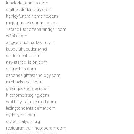
tupelodoughnuts.com
olathekidsdentistry.com
hanleyfuneralhomeinc.com
mejorpaquetesorlando.com
1stand10sportsbarandgrill.com
w4btx.com
angelstouchnaillash.com
kabbalahacademy.net
smilondental.com
newstarcollision.com
sasrentals.com
secondsighttechnology.com
michaelsarver.com
greengeckogrocer.com
hlathome-staging.com
wokteriyakitargetmall.com
lexingtondentalcenter.com
sydneyellis.com
crowndialysis.org
restauranttrainingprogram.com