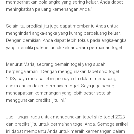
memperhatikan pola angka yang sering keluar, Anda dapat
meningkatkan peluang kemenangan Anda.”
Selain itu, prediksi jitu juga dapat membantu Anda untuk
menghindari angka-angka yang kurang berpeluang keluar.
Dengan demikian, Anda dapat lebih fokus pada angka-angka
yang memiliki potensi untuk keluar dalam permainan togel.
Menurut Maria, seorang pemain togel yang sudah
berpengalaman, “Dengan menggunakan tabel shio togel
2023, saya merasa lebih percaya diri dalam memasang
angka-angka dalam permainan togel. Saya juga sering
mendapatkan kemenangan yang lebih besar setelah
menggunakan prediksi jitu ini.”
Jadi, jangan ragu untuk menggunakan tabel shio togel 2023
dan prediksi jitu untuk permainan togel Anda. Semoga artikel
ini dapat membantu Anda untuk meraih kemenangan dalam