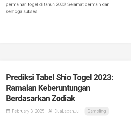
permainan togel di tahun 2023! Selamat bermain dan
semoga sukses!
Prediksi Tabel Shio Togel 2023:
Ramalan Keberuntungan
Berdasarkan Zodiak
February 3, 2025
DuaLapanJuli
Gambling