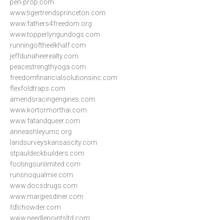
pen-prop.com
www.tigertrendsprinceton.com
www.fathers4freedom.org
www.topperlyngundogs.com
runningoftheelkhalf.com
jeffdunaheerealty.com
peacestrengthyoga.com
freedomfinancialsolutionsinc.com
flexfoldtraps.com
amendsracingengines.com
www.kortormorthai.com
www.fatandqueer.com
anneashleyumc.org
landsurveyskansascity.com
stpauldeckbuilders.com
footingsunlimited.com
runsnoqualmie.com
www.docsdrugs.com
www.margiesdiner.com
fdlchowder.com
www.needlepointsltd.com