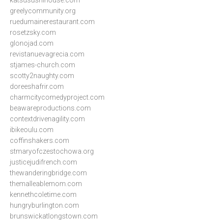
katsusushihouse.com
greelycommunity.org
ruedumainerestaurant.com
rosetzsky.com
glonojad.com
revistanuevagrecia.com
stjames-church.com
scotty2naughty.com
doreeshafrir.com
charmcitycomedyproject.com
beawareproductions.com
contextdrivenagility.com
ibikeoulu.com
coffinshakers.com
stmaryofczestochowa.org
justicejudifrench.com
thewanderingbridge.com
themalleablemom.com
kennethcoletime.com
hungryburlington.com
brunswickatlongstown.com