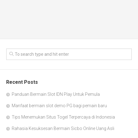
Recent Posts
Panduan Bermain Slot IDN Play Untuk Pemula
Manfaat bermain slot demo PG bagi pemain baru
Tips Menemukan Situs Togel Terpercaya di Indonesia
Rahasia Kesuksesan Bermain Sicbo Online Uang Asli