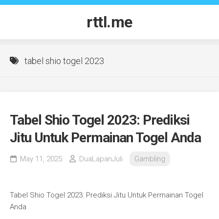
Skip
to
rttl.me
content
tabel shio togel 2023
Tabel Shio Togel 2023: Prediksi
Jitu Untuk Permainan Togel Anda
May 11, 2025
DuaLapanJuli
Gambling
Tabel Shio Togel 2023: Prediksi Jitu Untuk Permainan Togel
Anda