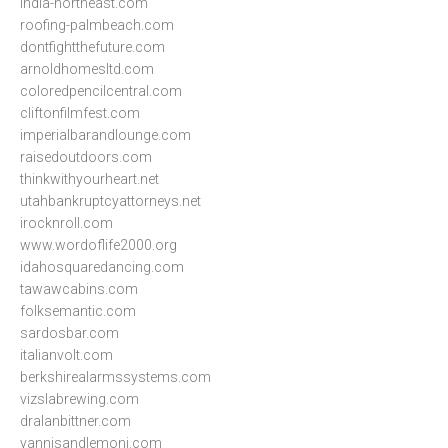
india-northeast.com
roofing-palmbeach.com
dontfightthefuture.com
arnoldhomesltd.com
coloredpencilcentral.com
cliftonfilmfest.com
imperialbarandlounge.com
raisedoutdoors.com
thinkwithyourheart.net
utahbankruptcyattorneys.net
irocknroll.com
www.wordoflife2000.org
idahosquaredancing.com
tawawcabins.com
folksemantic.com
sardosbar.com
italianvolt.com
berkshirealarmssystems.com
vizslabrewing.com
dralanbittner.com
yannisandlemoni.com