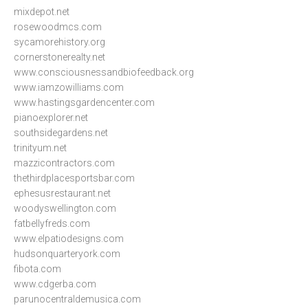
mixdepot.net
rosewoodmcs.com
sycamorehistory.org
cornerstonerealty.net
www.consciousnessandbiofeedback.org
www.iamzowilliams.com
www.hastingsgardencenter.com
pianoexplorer.net
southsidegardens.net
trinityum.net
mazzicontractors.com
thethirdplacesportsbar.com
ephesusrestaurant.net
woodyswellington.com
fatbellyfreds.com
www.elpatiodesigns.com
hudsonquarteryork.com
fibota.com
www.cdgerba.com
parunocentraldemusica.com