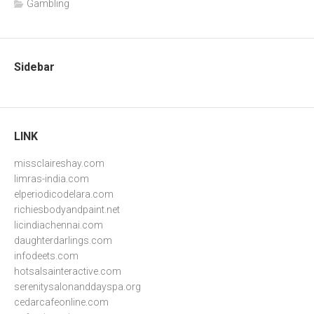
Gambling
Sidebar
LINK
missclaireshay.com
limras-india.com
elperiodicodelara.com
richiesbodyandpaint.net
licindiachennai.com
daughterdarlings.com
infodeets.com
hotsalsainteractive.com
serenitysalonanddayspa.org
cedarcafeonline.com