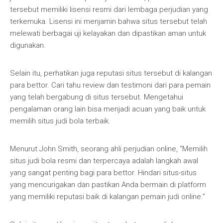
tersebut memiliki lisensi resmi dari lembaga perjudian yang
terkemuka. Lisensi ini menjamin bahwa situs tersebut telah
melewati berbagai uji kelayakan dan dipastikan aman untuk
digunakan.
Selain itu, perhatikan juga reputasi situs tersebut di kalangan
para bettor. Cari tahu review dan testimoni dari para pemain
yang telah bergabung di situs tersebut. Mengetahui
pengalaman orang lain bisa menjadi acuan yang baik untuk
memilih situs judi bola terbaik.
Menurut John Smith, seorang ahli perjudian online, “Memilih
situs judi bola resmi dan terpercaya adalah langkah awal
yang sangat penting bagi para bettor. Hindari situs-situs
yang mencurigakan dan pastikan Anda bermain di platform
yang memiliki reputasi baik di kalangan pemain judi online.”