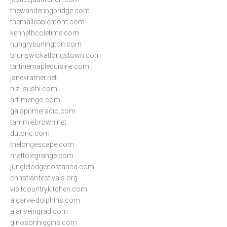
thewanderingbridge.com
themalleablemom.com
kennethcoletime.com
hungryburlington.com
brunswickatlongstown.com
tartinemaplecuisine.com
janekramer.net
nizi-sushi.com
art-mengo.com
gaiaprimeradio.com
tammiebrown.net
dutonc.com
thelongescape.com
mattolegrange.com
junglelodgecostarica.com
christianfestivals.org
visitcountrykitchen.com
algarve-dolphins.com
alanveingrad.com
ginosonhiggins.com