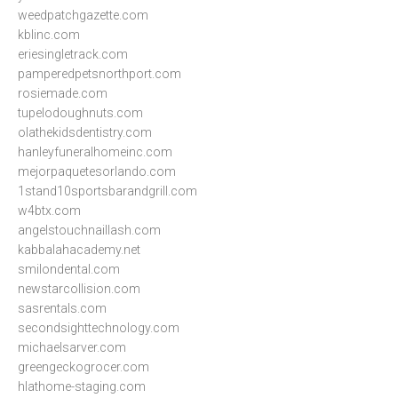
weedpatchgazette.com
kblinc.com
eriesingletrack.com
pamperedpetsnorthport.com
rosiemade.com
tupelodoughnuts.com
olathekidsdentistry.com
hanleyfuneralhomeinc.com
mejorpaquetesorlando.com
1stand10sportsbarandgrill.com
w4btx.com
angelstouchnaillash.com
kabbalahacademy.net
smilondental.com
newstarcollision.com
sasrentals.com
secondsighttechnology.com
michaelsarver.com
greengeckogrocer.com
hlathome-staging.com