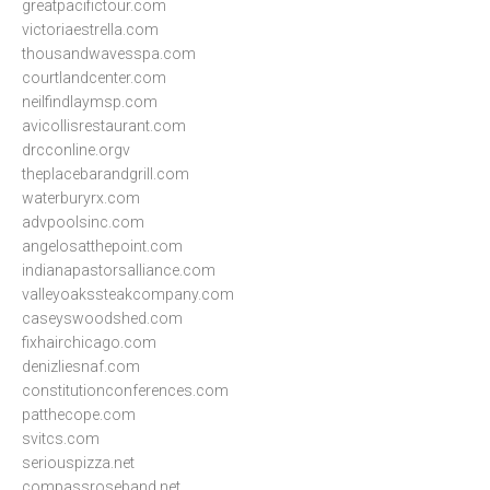
greatpacifictour.com
victoriaestrella.com
thousandwavesspa.com
courtlandcenter.com
neilfindlaymsp.com
avicollisrestaurant.com
drcconline.org
v
theplacebarandgrill.com
waterburyrx.com
advpoolsinc.com
angelosatthepoint.com
indianapastorsalliance.com
valleyoakssteakcompany.com
caseyswoodshed.com
fixhairchicago.com
denizliesnaf.com
constitutionconferences.com
patthecope.com
svitcs.com
seriouspizza.net
compassroseband.net