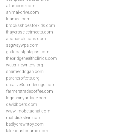
altumcore.com
animal-drive.com
tnamag.com
brooksshoesforkids.com
thayersselectmeats.com
aporiasolutions.com
segwaywpa.com
gulfcoastpalapas.com
thebridgehealthclinics.com
waterlinewriters.org
shameddogan.com
parentsoftots.org
creative3drenderings.com
farmerstradecoffee.com
logcabinyardage.com
davidboers.com
www.imobetachat.com
mattdickstein.com
badlydrawntoy.com
lakehoustonumc.com