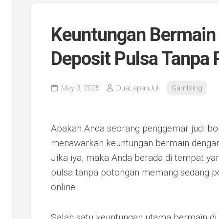
Keuntungan Bermain d
Deposit Pulsa Tanpa
May 3, 2025
DuaLapanJuli
Gambling
Apakah Anda seorang penggemar judi bola
menawarkan keuntungan bermain dengan 
Jika iya, maka Anda berada di tempat yang
pulsa tanpa potongan memang sedang pop
online.
Salah satu keuntungan utama bermain di s