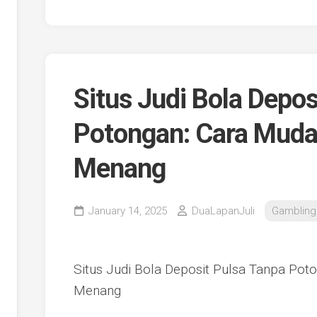
Situs Judi Bola Depos
Potongan: Cara Muda
Menang
January 14, 2025
DuaLapanJuli
Gambling
Situs Judi Bola Deposit Pulsa Tanpa Po
Menang