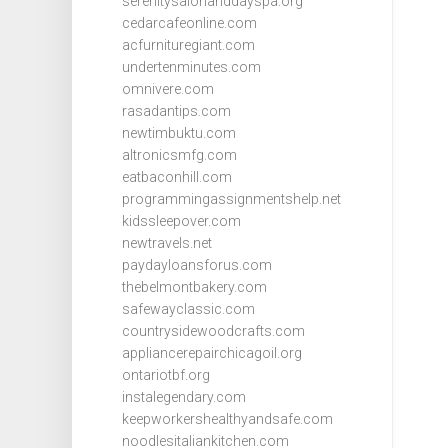
serenitysalonanddayspa.org
cedarcafeonline.com
acfurnituregiant.com
undertenminutes.com
omnivere.com
rasadantips.com
newtimbuktu.com
altronicsmfg.com
eatbaconhill.com
programmingassignmentshelp.net
kidssleepover.com
newtravels.net
paydayloansforus.com
thebelmontbakery.com
safewayclassic.com
countrysidewoodcrafts.com
appliancerepairchicagoil.org
ontariotbf.org
instalegendary.com
keepworkershealthyandsafe.com
noodlesitaliankitchen.com