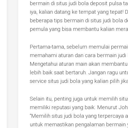
bermain di situs judi bola deposit pulsa
iya, kalian datang ke tempat yang tepat! 
beberapa tips bermain di situs judi bola 
pemula yang bisa membantu kalian mer
Pertama-tama, sebelum memulai permaina
memahami aturan dan cara bermain judi 
Mengetahui aturan main akan membantu 
lebih baik saat bertaruh. Jangan ragu u
service situs judi bola yang kalian pilih ji
Selain itu, penting juga untuk memilih sit
memiliki reputasi yang baik. Menurut Joh
“Memilih situs judi bola yang terpercaya
untuk memastikan pengalaman bermain 