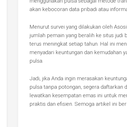
menggunakan pulsa sebagai metode transa
akan kebocoran data pribadi atau inform
Menurut survei yang dilakukan oleh Asosia
jumlah pemain yang beralih ke situs judi
terus meningkat setiap tahun. Hal ini 
menyadari keuntungan dan kemudahan yan
pulsa.
Jadi, jika Anda ingin merasakan keuntunga
pulsa tanpa potongan, segera daftarkan d
lewatkan kesempatan emas ini untuk meni
praktis dan efisien. Semoga artikel ini 