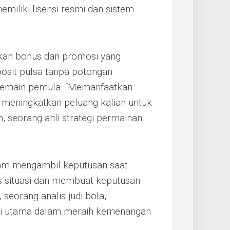
memiliki lisensi resmi dan sistem
kan bonus dan promosi yang
eposit pulsa tanpa potongan
 pemain pemula. “Memanfaatkan
 meningkatkan peluang kalian untuk
 seorang ahli strategi permainan
dalam mengambil keputusan saat
s situasi dan membuat keputusan
 seorang analis judi bola,
nci utama dalam meraih kemenangan