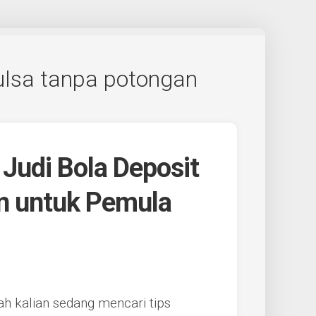
pulsa tanpa potongan
 Judi Bola Deposit
n untuk Pemula
 kalian sedang mencari tips