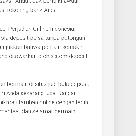
ksi, Anda tidak perlu khawatir
asi rekening bank Anda.
si Perjudian Online Indonesia,
 bola deposit pulsa tanpa potongan
menunjukkan bahwa pemain semakin
g ditawarkan oleh sistem deposit
n bermain di situs judi bola deposit
iri Anda sekarang juga! Jangan
kmati taruhan online dengan lebih
bermanfaat dan selamat bermain!