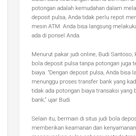
potongan adalah kemudahan dalam melak
deposit pulsa, Anda tidak perlu repot me
mesin ATM. Anda bisa langsung melakuka
ada di ponsel Anda.
Menurut pakar judi online, Budi Santoso, 
bola deposit pulsa tanpa potongan juga te
biaya. “Dengan deposit pulsa, Anda bisa 
menunggu proses transfer bank yang kad
tidak ada potongan biaya transaksi yang 
bank,” ujar Budi.
Selain itu, bermain di situs judi bola dep
memberikan keamanan dan kenyamanan 