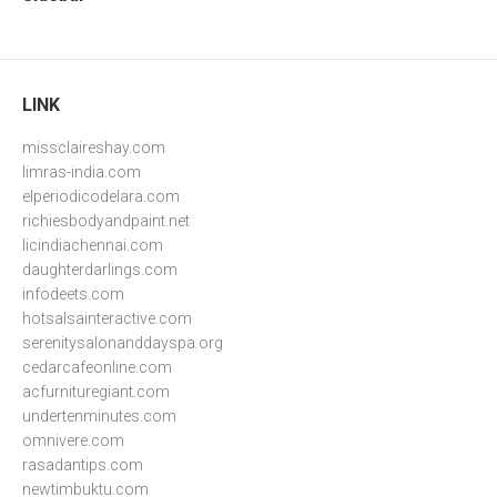
LINK
missclaireshay.com
limras-india.com
elperiodicodelara.com
richiesbodyandpaint.net
licindiachennai.com
daughterdarlings.com
infodeets.com
hotsalsainteractive.com
serenitysalonanddayspa.org
cedarcafeonline.com
acfurnituregiant.com
undertenminutes.com
omnivere.com
rasadantips.com
newtimbuktu.com