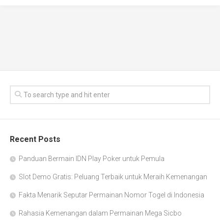
Recent Posts
Panduan Bermain IDN Play Poker untuk Pemula
Slot Demo Gratis: Peluang Terbaik untuk Meraih Kemenangan
Fakta Menarik Seputar Permainan Nomor Togel di Indonesia
Rahasia Kemenangan dalam Permainan Mega Sicbo