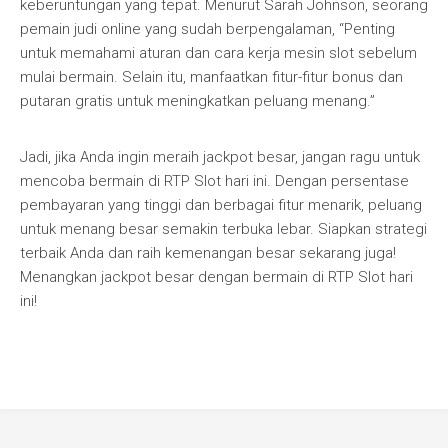
keberuntungan yang tepat. Menurut Sarah Johnson, seorang
pemain judi online yang sudah berpengalaman, “Penting
untuk memahami aturan dan cara kerja mesin slot sebelum
mulai bermain. Selain itu, manfaatkan fitur-fitur bonus dan
putaran gratis untuk meningkatkan peluang menang.”
Jadi, jika Anda ingin meraih jackpot besar, jangan ragu untuk
mencoba bermain di RTP Slot hari ini. Dengan persentase
pembayaran yang tinggi dan berbagai fitur menarik, peluang
untuk menang besar semakin terbuka lebar. Siapkan strategi
terbaik Anda dan raih kemenangan besar sekarang juga!
Menangkan jackpot besar dengan bermain di RTP Slot hari
ini!