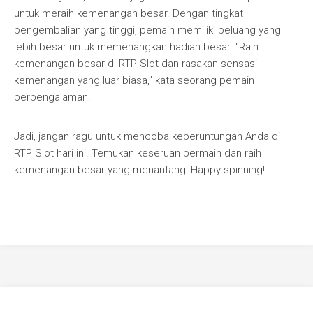
untuk meraih kemenangan besar. Dengan tingkat
pengembalian yang tinggi, pemain memiliki peluang yang
lebih besar untuk memenangkan hadiah besar. “Raih
kemenangan besar di RTP Slot dan rasakan sensasi
kemenangan yang luar biasa,” kata seorang pemain
berpengalaman.
Jadi, jangan ragu untuk mencoba keberuntungan Anda di
RTP Slot hari ini. Temukan keseruan bermain dan raih
kemenangan besar yang menantang! Happy spinning!