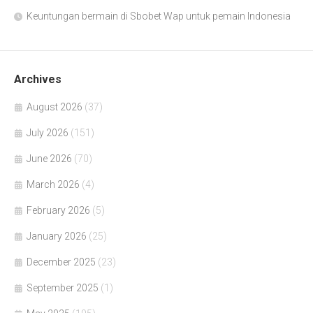
Keuntungan bermain di Sbobet Wap untuk pemain Indonesia
Archives
August 2026
(37)
July 2026
(151)
June 2026
(70)
March 2026
(4)
February 2026
(5)
January 2026
(25)
December 2025
(23)
September 2025
(1)