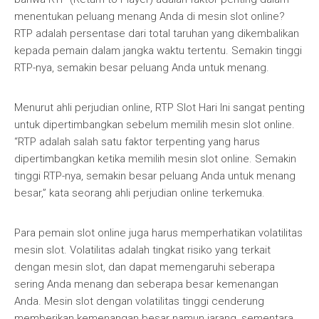
menentukan peluang menang Anda di mesin slot online?
RTP adalah persentase dari total taruhan yang dikembalikan
kepada pemain dalam jangka waktu tertentu. Semakin tinggi
RTP-nya, semakin besar peluang Anda untuk menang.
Menurut ahli perjudian online, RTP Slot Hari Ini sangat penting
untuk dipertimbangkan sebelum memilih mesin slot online.
“RTP adalah salah satu faktor terpenting yang harus
dipertimbangkan ketika memilih mesin slot online. Semakin
tinggi RTP-nya, semakin besar peluang Anda untuk menang
besar,” kata seorang ahli perjudian online terkemuka.
Para pemain slot online juga harus memperhatikan volatilitas
mesin slot. Volatilitas adalah tingkat risiko yang terkait
dengan mesin slot, dan dapat memengaruhi seberapa
sering Anda menang dan seberapa besar kemenangan
Anda. Mesin slot dengan volatilitas tinggi cenderung
memberikan kemenangan besar namun jarang, sementara