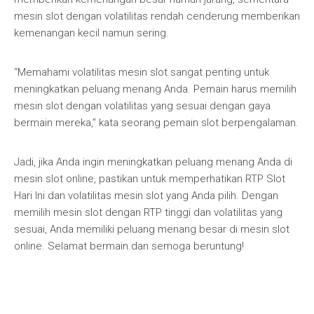
mesin slot dengan volatilitas rendah cenderung memberikan
kemenangan kecil namun sering.
“Memahami volatilitas mesin slot sangat penting untuk
meningkatkan peluang menang Anda. Pemain harus memilih
mesin slot dengan volatilitas yang sesuai dengan gaya
bermain mereka,” kata seorang pemain slot berpengalaman.
Jadi, jika Anda ingin meningkatkan peluang menang Anda di
mesin slot online, pastikan untuk memperhatikan RTP Slot
Hari Ini dan volatilitas mesin slot yang Anda pilih. Dengan
memilih mesin slot dengan RTP tinggi dan volatilitas yang
sesuai, Anda memiliki peluang menang besar di mesin slot
online. Selamat bermain dan semoga beruntung!