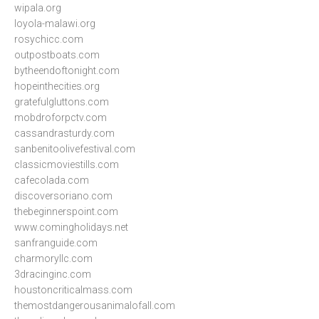
wipala.org
loyola-malawi.org
rosychicc.com
outpostboats.com
bytheendoftonight.com
hopeinthecities.org
gratefulgluttons.com
mobdroforpctv.com
cassandrasturdy.com
sanbenitoolivefestival.com
classicmoviestills.com
cafecolada.com
discoversoriano.com
thebeginnerspoint.com
www.comingholidays.net
sanfranguide.com
charmoryllc.com
3dracinginc.com
houstoncriticalmass.com
themostdangerousanimalofall.com