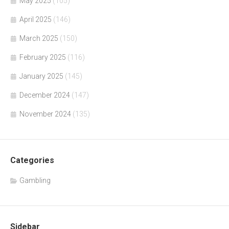
May 2025
(105)
April 2025
(146)
March 2025
(150)
February 2025
(116)
January 2025
(145)
December 2024
(147)
November 2024
(135)
Categories
Gambling
Sidebar