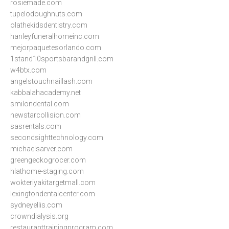
rosiemade.com
tupelodoughnuts.com
olathekidsdentistry.com
hanleyfuneralhomeinc.com
mejorpaquetesorlando.com
1stand10sportsbarandgrill.com
w4btx.com
angelstouchnaillash.com
kabbalahacademy.net
smilondental.com
newstarcollision.com
sasrentals.com
secondsighttechnology.com
michaelsarver.com
greengeckogrocer.com
hlathome-staging.com
wokteriyakitargetmall.com
lexingtondentalcenter.com
sydneyellis.com
crowndialysis.org
restauranttrainingprogram.com