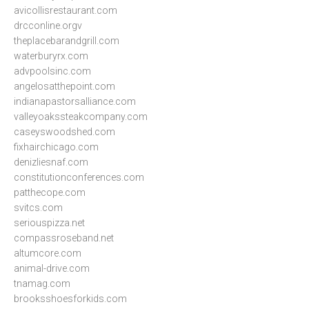
avicollisrestaurant.com
drcconline.org
v
theplacebarandgrill.com
waterburyrx.com
advpoolsinc.com
angelosatthepoint.com
indianapastorsalliance.com
valleyoakssteakcompany.com
caseyswoodshed.com
fixhairchicago.com
denizliesnaf.com
constitutionconferences.com
patthecope.com
svitcs.com
seriouspizza.net
compassroseband.net
altumcore.com
animal-drive.com
tnamag.com
brooksshoesforkids.com