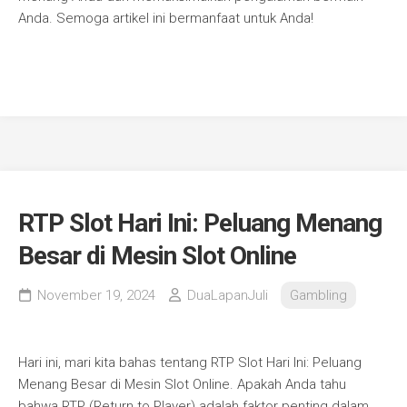
Anda. Semoga artikel ini bermanfaat untuk Anda!
RTP Slot Hari Ini: Peluang Menang
Besar di Mesin Slot Online
November 19, 2024
DuaLapanJuli
Gambling
Hari ini, mari kita bahas tentang RTP Slot Hari Ini: Peluang
Menang Besar di Mesin Slot Online. Apakah Anda tahu
bahwa RTP (Return to Player) adalah faktor penting dalam