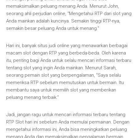
memaksimalkan peluang menang Anda. Menurut John,
seorang ahli perjudian online, “Mengetahui RTP dari slot yang
Anda mainkan adalah kuncinya. Semakin tinggi RTP-nya,
semakin besar peluang Anda untuk menang.”
Hari ini, banyak situs judi online yang menawarkan berbagai
macam slot dengan RTP yang berbeda-beda. Oleh karena
itu, penting bagi Anda untuk selalu mencari informasi terbaru
tentang slot yang ingin Anda mainkan. Menurut Sarah,
seorang pemain slot yang berpengalaman, “Saya selalu
memeriksa RTP sebelum memutuskan untuk bermain. Itu
membantu saya untuk memilih slot yang memberikan
peluang menang terbaik.”
Jadi, jangan ragu untuk mencari informasi terbaru tentang
RTP Slot hari ini sebelum Anda memulai permainan. Dengan
mengetahui informasi ini, Anda bisa meningkatkan peluang
menang Anda dan memaksimalkan pengalaman bermain