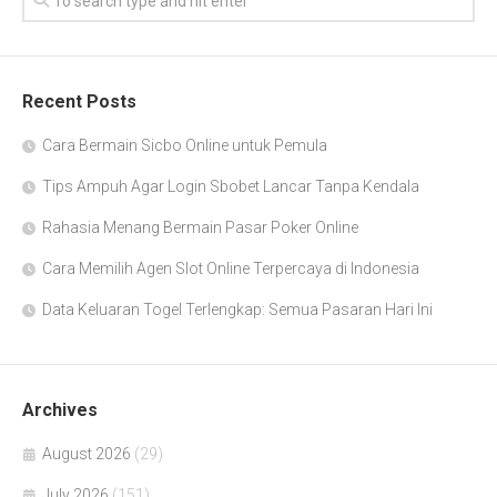
Recent Posts
Cara Bermain Sicbo Online untuk Pemula
Tips Ampuh Agar Login Sbobet Lancar Tanpa Kendala
Rahasia Menang Bermain Pasar Poker Online
Cara Memilih Agen Slot Online Terpercaya di Indonesia
Data Keluaran Togel Terlengkap: Semua Pasaran Hari Ini
Archives
August 2026
(29)
July 2026
(151)