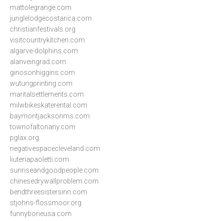
mattolegrange.com
junglelodgecostarica.com
christianfestivals.org
visitcountrykitchen.com
algarve-dolphins.com
alanveingrad.com
ginosonhiggins.com
wutungprinting.com
maritalsettlements.com
milwbikeskaterental.com
baymontjacksonms.com
townofaltonany.com
pglax.org
negativespacecleveland.com
liuteriapaoletti.com
sunriseandgoodpeople.com
chinesedrywallproblem.com
bendthreesistersinn.com
stjohns-flossmoor.org
funnyboneusa.com