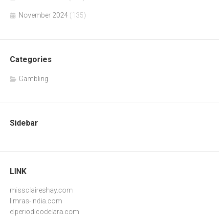
November 2024
(135)
Categories
Gambling
Sidebar
LINK
missclaireshay.com
limras-india.com
elperiodicodelara.com