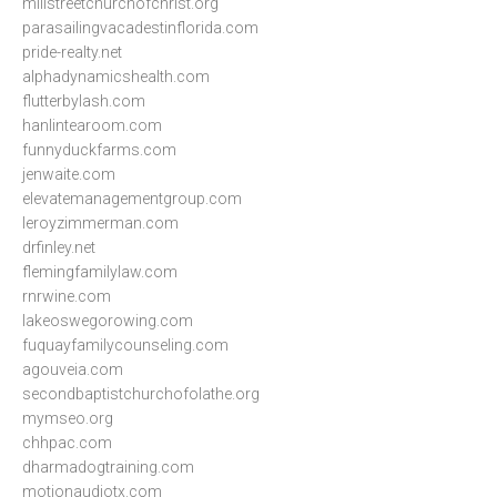
millstreetchurchofchrist.org
parasailingvacadestinflorida.com
pride-realty.net
alphadynamicshealth.com
flutterbylash.com
hanlintearoom.com
funnyduckfarms.com
jenwaite.com
elevatemanagementgroup.com
leroyzimmerman.com
drfinley.net
flemingfamilylaw.com
rnrwine.com
lakeoswegorowing.com
fuquayfamilycounseling.com
agouveia.com
secondbaptistchurchofolathe.org
mymseo.org
chhpac.com
dharmadogtraining.com
motionaudiotx.com