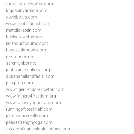
farmerstradecoffee.com
logcabinyardage.com
davidboers.com
www.imobetachat.com
mattdickstein.com
badlydrawntoy.com
lakehoustonumc.com
habakkukmusic.com
nexttonone.net
serenityhbot.net
joshuainternational.org
susansnailandfacial.com
pen-prop.com
www.tigertrendsprinceton.com
www.fathers4freedom.org
www.topperlyngundogs.com
runningoftheelkhalf.com
jeffdunaheerealty.com
peacestrengthyoga.com
freedomfinancialsolutionsinc.com