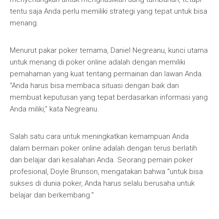
tentu saja Anda perlu memiliki strategi yang tepat untuk bisa
menang.
Menurut pakar poker ternama, Daniel Negreanu, kunci utama
untuk menang di poker online adalah dengan memiliki
pemahaman yang kuat tentang permainan dan lawan Anda.
“Anda harus bisa membaca situasi dengan baik dan
membuat keputusan yang tepat berdasarkan informasi yang
Anda miliki,” kata Negreanu.
Salah satu cara untuk meningkatkan kemampuan Anda
dalam bermain poker online adalah dengan terus berlatih
dan belajar dari kesalahan Anda. Seorang pemain poker
profesional, Doyle Brunson, mengatakan bahwa “untuk bisa
sukses di dunia poker, Anda harus selalu berusaha untuk
belajar dan berkembang.”