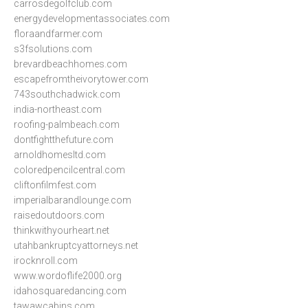
carrosdegolfclub.com
energydevelopmentassociates.com
floraandfarmer.com
s3fsolutions.com
brevardbeachhomes.com
escapefromtheivorytower.com
743southchadwick.com
india-northeast.com
roofing-palmbeach.com
dontfightthefuture.com
arnoldhomesltd.com
coloredpencilcentral.com
cliftonfilmfest.com
imperialbarandlounge.com
raisedoutdoors.com
thinkwithyourheart.net
utahbankruptcyattorneys.net
irocknroll.com
www.wordoflife2000.org
idahosquaredancing.com
tawawcabins.com