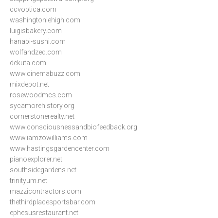
ccvoptica.com
washingtonlehigh.com
luigisbakery.com
hanabi-sushi.com
wolfandzed.com
dekuta.com
www.cinemabuzz.com
mixdepot.net
rosewoodmcs.com
sycamorehistory.org
cornerstonerealty.net
www.consciousnessandbiofeedback.org
www.iamzowilliams.com
www.hastingsgardencenter.com
pianoexplorer.net
southsidegardens.net
trinityum.net
mazzicontractors.com
thethirdplacesportsbar.com
ephesusrestaurant.net