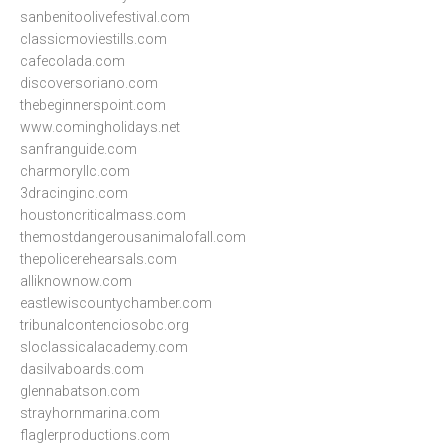
sanbenitoolivefestival.com
classicmoviestills.com
cafecolada.com
discoversoriano.com
thebeginnerspoint.com
www.comingholidays.net
sanfranguide.com
charmoryllc.com
3dracinginc.com
houstoncriticalmass.com
themostdangerousanimalofall.com
thepolicerehearsals.com
alliknownow.com
eastlewiscountychamber.com
tribunalcontenciosobc.org
sloclassicalacademy.com
dasilvaboards.com
glennabatson.com
strayhornmarina.com
flaglerproductions.com