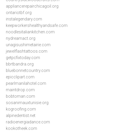
appliancerepairchicagoil.org
ontariotbf.org
instalegendary.com
keepworkershealthyandsafe.com
noodlesitaliankitchen.com
nydreamact.org
unagisushimetairie.com
jewelflashtattoos.com
getpcfixtoday.com
bbrtbandra.org
bluebonnetcountry.com
epicclipart.com
pearlmanilahotel.com
maintdrop.com
bobtoman.com
sosanimauxtunisie.org
kogroofing.com
alpinedentist.net
radioenergiadance.com
kookotheek.com