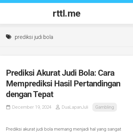
Skip
to
rttl.me
content
prediksi judi bola
Prediksi Akurat Judi Bola: Cara
Memprediksi Hasil Pertandingan
dengan Tepat
December 19, 2024
DuaLapanJuli
Gambling
Prediksi akurat judi bola memang menjadi hal yang sangat