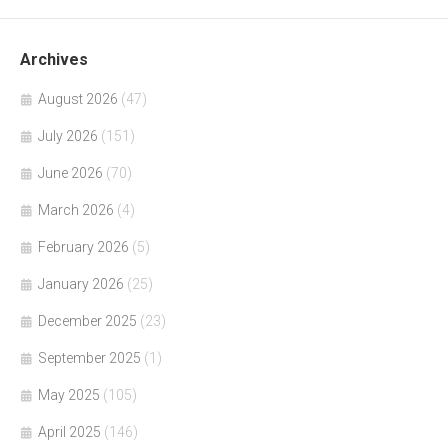
Archives
August 2026
(47)
July 2026
(151)
June 2026
(70)
March 2026
(4)
February 2026
(5)
January 2026
(25)
December 2025
(23)
September 2025
(1)
May 2025
(105)
April 2025
(146)