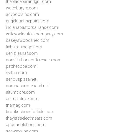
theplacebarandgrill.com
waterburyrx.com
advpoolsinc.com
angelosatthepoint.com
indianapastorsalliance.com
valleyoakssteakcompany.com
caseyswoodshed.com
fixhairchicago.com
denizliesnaf.com
constitutionconferences.com
patthecope.com
svitcs.com
seriouspizza.net
compassroseband.net
altumcore.com
animal-drive.com
tnamag.com
brooksshoesforkids.com
thayersselectmeats.com
aporiasolutions.com
segwaywpa.com