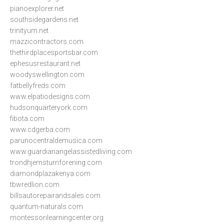
pianoexplorer.net
southsidegardens.net
trinityum.net
mazzicontractors.com
thethirdplacesportsbar.com
ephesusrestaurant.net
woodyswellington.com
fatbellyfreds.com
www.elpatiodesigns.com
hudsonquarteryork.com
fibota.com
www.cdgerba.com
parunocentraldemusica.com
www.guardianangelassistedliving.com
trondhjemsturnforening.com
diamondplazakenya.com
tbwredlion.com
billsautorepairandsales.com
quantum-naturals.com
montessorilearningcenter.org