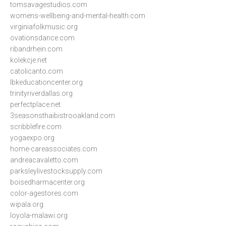
tomsavagestudios.com
womens-wellbeing-and-mental-health.com
virginiafolkmusic.org
ovationsdance.com
ribandrhein.com
kolekcje.net
catolicanto.com
lbkeducationcenter.org
trinityriverdallas.org
perfectplace.net
3seasonsthaibistrooakland.com
scribblefire.com
yogaexpo.org
home-careassociates.com
andreacavaletto.com
parksleylivestocksupply.com
boisedharmacenter.org
color-agestores.com
wipala.org
loyola-malawi.org