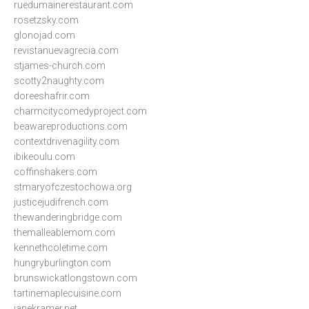
ruedumainerestaurant.com
rosetzsky.com
glonojad.com
revistanuevagrecia.com
stjames-church.com
scotty2naughty.com
doreeshafrir.com
charmcitycomedyproject.com
beawareproductions.com
contextdrivenagility.com
ibikeoulu.com
coffinshakers.com
stmaryofczestochowa.org
justicejudifrench.com
thewanderingbridge.com
themalleablemom.com
kennethcoletime.com
hungryburlington.com
brunswickatlongstown.com
tartinemaplecuisine.com
janekramer.net