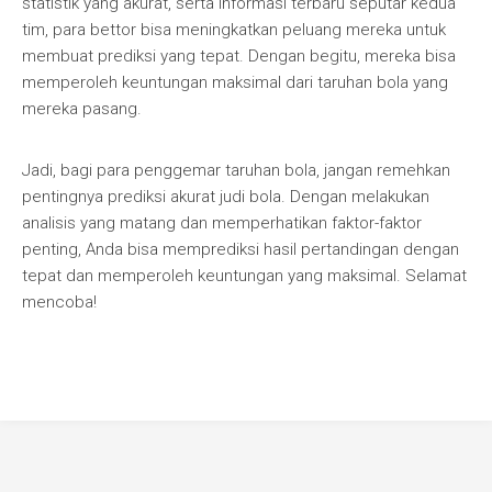
statistik yang akurat, serta informasi terbaru seputar kedua
tim, para bettor bisa meningkatkan peluang mereka untuk
membuat prediksi yang tepat. Dengan begitu, mereka bisa
memperoleh keuntungan maksimal dari taruhan bola yang
mereka pasang.
Jadi, bagi para penggemar taruhan bola, jangan remehkan
pentingnya prediksi akurat judi bola. Dengan melakukan
analisis yang matang dan memperhatikan faktor-faktor
penting, Anda bisa memprediksi hasil pertandingan dengan
tepat dan memperoleh keuntungan yang maksimal. Selamat
mencoba!