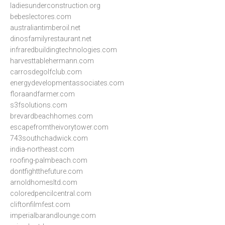
ladiesunderconstruction.org
bebeslectores.com
australiantimberoil.net
dinosfamilyrestaurant.net
infraredbuildingtechnologies.com
harvesttablehermann.com
carrosdegolfclub.com
energydevelopmentassociates.com
floraandfarmer.com
s3fsolutions.com
brevardbeachhomes.com
escapefromtheivorytower.com
743southchadwick.com
india-northeast.com
roofing-palmbeach.com
dontfightthefuture.com
arnoldhomesltd.com
coloredpencilcentral.com
cliftonfilmfest.com
imperialbarandlounge.com