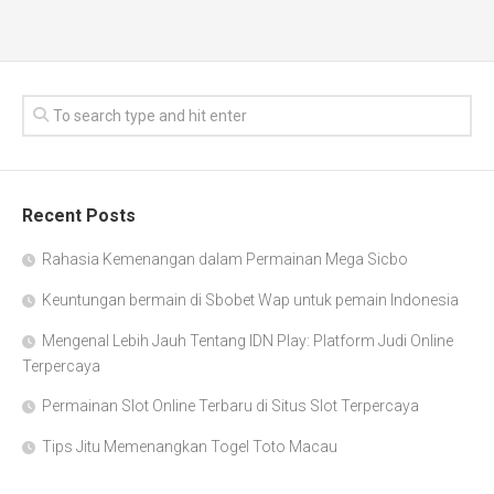
Recent Posts
Rahasia Kemenangan dalam Permainan Mega Sicbo
Keuntungan bermain di Sbobet Wap untuk pemain Indonesia
Mengenal Lebih Jauh Tentang IDN Play: Platform Judi Online
Terpercaya
Permainan Slot Online Terbaru di Situs Slot Terpercaya
Tips Jitu Memenangkan Togel Toto Macau