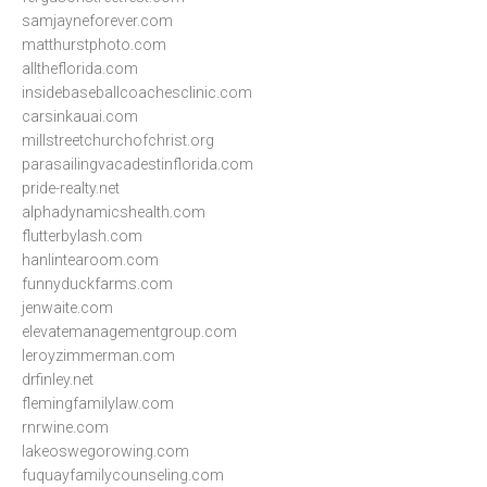
samjayneforever.com
matthurstphoto.com
alltheflorida.com
insidebaseballcoachesclinic.com
carsinkauai.com
millstreetchurchofchrist.org
parasailingvacadestinflorida.com
pride-realty.net
alphadynamicshealth.com
flutterbylash.com
hanlintearoom.com
funnyduckfarms.com
jenwaite.com
elevatemanagementgroup.com
leroyzimmerman.com
drfinley.net
flemingfamilylaw.com
rnrwine.com
lakeoswegorowing.com
fuquayfamilycounseling.com