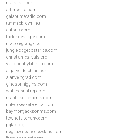
nizi-sushi.com
art-mengo.com
gaiaprimeradio.com
tammiebrown.net
dutonc.com
thelongescape.com
mattolegrange.com
junglelodgecostarica.com
christianfestivals.org
visitcountrykitchen.com
algarve-dolphins.com
alanveingrad.com
ginosonhiggins.com
wutungprinting.com
maritalsettlements.com
milwbikeskaterental.com
baymontjacksonms.com
townofaltonany.com
pglax.org
negativespacecleveland.com