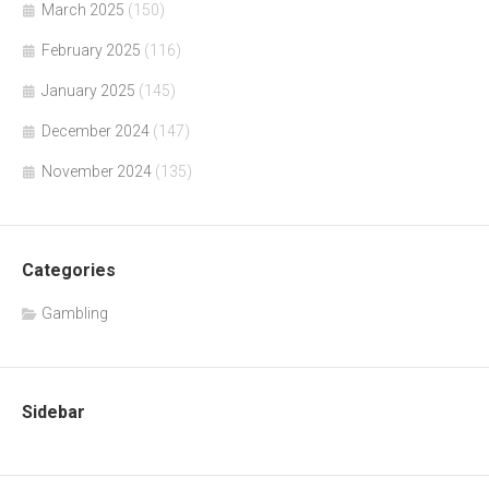
March 2025
(150)
February 2025
(116)
January 2025
(145)
December 2024
(147)
November 2024
(135)
Categories
Gambling
Sidebar