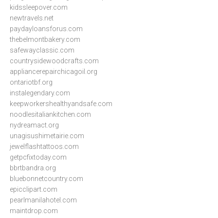
kidssleepover.com
newtravels.net
paydayloansforus.com
thebelmontbakery.com
safewayclassic.com
countrysidewoodcrafts.com
appliancerepairchicagoil.org
ontariotbf.org
instalegendary.com
keepworkershealthyandsafe.com
noodlesitaliankitchen.com
nydreamact.org
unagisushimetairie.com
jewelflashtattoos.com
getpcfixtoday.com
bbrtbandra.org
bluebonnetcountry.com
epicclipart.com
pearlmanilahotel.com
maintdrop.com