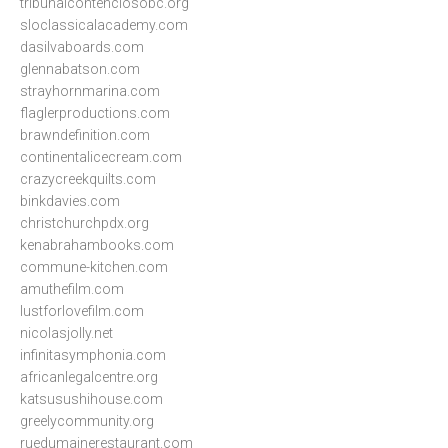
tribunalcontenciosobc.org
sloclassicalacademy.com
dasilvaboards.com
glennabatson.com
strayhornmarina.com
flaglerproductions.com
brawndefinition.com
continentalicecream.com
crazycreekquilts.com
binkdavies.com
christchurchpdx.org
kenabrahambooks.com
commune-kitchen.com
amuthefilm.com
lustforlovefilm.com
nicolasjolly.net
infinitasymphonia.com
africanlegalcentre.org
katsusushihouse.com
greelycommunity.org
ruedumainerestaurant.com