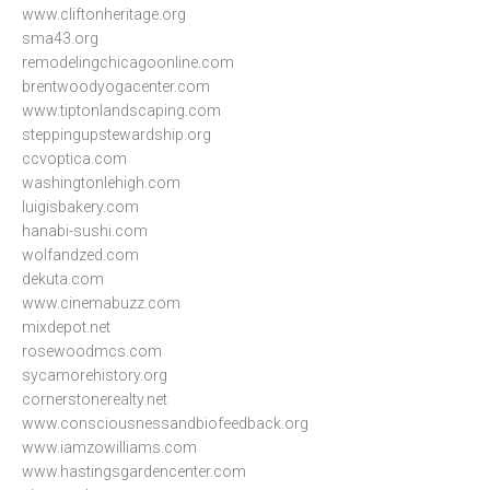
www.cliftonheritage.org
sma43.org
remodelingchicagoonline.com
brentwoodyogacenter.com
www.tiptonlandscaping.com
steppingupstewardship.org
ccvoptica.com
washingtonlehigh.com
luigisbakery.com
hanabi-sushi.com
wolfandzed.com
dekuta.com
www.cinemabuzz.com
mixdepot.net
rosewoodmcs.com
sycamorehistory.org
cornerstonerealty.net
www.consciousnessandbiofeedback.org
www.iamzowilliams.com
www.hastingsgardencenter.com