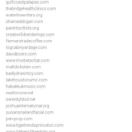
gulfcoastpalapas.com
thebridgehealthclinics.com
waterlinewriters.org
shameddogan.com
parentsoftots.org
creative3drenderings.com
farmerstradecoffee.com
logcabinyardage.com
davidboers.com
www.imobetachat.com
mattdickstein.com
badlydrawntoy.com
lakehoustonumc.com
habakkukmusic.com
nexttonone.net
serenityhbot.net
joshuainternational.org
susansnailandfacial.com
pen-prop.com
www.tigertrendsprinceton.com
www.fathers4freedom.org