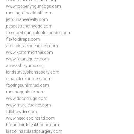
www.topperlyngundogs.com
runningoftheelkhalf.com
jeffdunaheerealty.com
peacestrengthyoga.com
freedomfinancialsolutionsinc.com
flexfoldtraps.com
amendsracingengines.com
www.kortormorthai.com
www.fatandqueer.com
anneashleyumc.org
landsurveyskansascity.com
stpauldeckbuilders.com
footingsunlimited.com
runsnoqualmie.com
www.docsdrugs.com
www.margiesdiner.com
fdlchowder.com
www.needlepointsltd.com
bullandbirdsteakhouse.com
lascolinasplasticsurgery.com