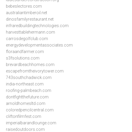
bebeslectores.com
australiantimberoil.net
dinosfamilyrestaurant.net
infraredbuildingtechnologies.com
harvesttablehermann.com
carrosdegolfclub.com
energydevelopmentassociates.com
floraandfarmer.com
s3fsolutions.com
brevardbeachhomes.com
escapefromtheivorytower.com
743southchadwick.com
india-northeast.com
roofing-palmbeach.com
dontfightthefuture.com
arnoldhomesltd.com
coloredpencilcentral.com
cliftonfilmfest.com
imperialbarandlounge.com
raisedoutdoors.com