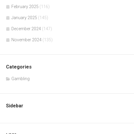
February 2025
(116)
January 2025
(145)
December 2024
(147)
November 2024
(135)
Categories
Gambling
Sidebar