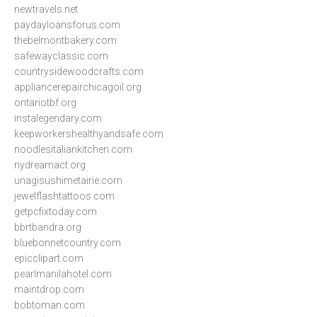
newtravels.net
paydayloansforus.com
thebelmontbakery.com
safewayclassic.com
countrysidewoodcrafts.com
appliancerepairchicagoil.org
ontariotbf.org
instalegendary.com
keepworkershealthyandsafe.com
noodlesitaliankitchen.com
nydreamact.org
unagisushimetairie.com
jewelflashtattoos.com
getpcfixtoday.com
bbrtbandra.org
bluebonnetcountry.com
epicclipart.com
pearlmanilahotel.com
maintdrop.com
bobtoman.com