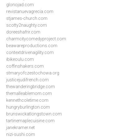
glonojad.com
revistanuevagrecia.com
stjames-church.com
scotty2naughty.com
doreeshafrir.com
charmcitycomedyproject.com
beawareproductions.com
contextdrivenagility.com
ibikeoulu.com
coffinshakers.com
stmaryofczestochowa.org
justicejudifrench.com
thewanderingbridge.com
themalleablemom.com
kennethcoletime.com
hungryburlington.com
brunswickatlongstown.com
tartinemaplecuisine.com
janekramer.net
nizi-sushi.com