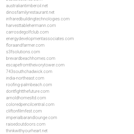
australiantimberoil.net
dinosfamilyrestaurant.net
infraredbuildingtechnologies.com
harvesttablehermann.com
carrosdegolfclub.com
energydevelopmentassociates.com
floraandfarmer.com
s3fsolutions.com
brevardbeachhomes.com
escapefromtheivorytower.com
743southchadwick.com
india-northeast.com
roofing-palmbeach.com
dontfightthefuture.com
arnoldhomesltd.com
coloredpencilcentral.com
cliftonfilmfest.com
imperialbarandlounge.com
raisedoutdoors.com
thinkwithyourheart.net