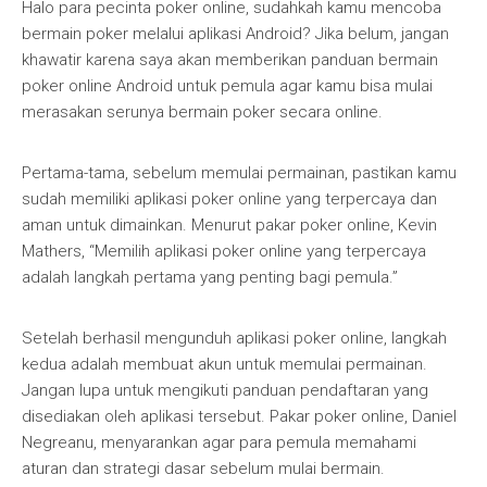
Halo para pecinta poker online, sudahkah kamu mencoba
bermain poker melalui aplikasi Android? Jika belum, jangan
khawatir karena saya akan memberikan panduan bermain
poker online Android untuk pemula agar kamu bisa mulai
merasakan serunya bermain poker secara online.
Pertama-tama, sebelum memulai permainan, pastikan kamu
sudah memiliki aplikasi poker online yang terpercaya dan
aman untuk dimainkan. Menurut pakar poker online, Kevin
Mathers, “Memilih aplikasi poker online yang terpercaya
adalah langkah pertama yang penting bagi pemula.”
Setelah berhasil mengunduh aplikasi poker online, langkah
kedua adalah membuat akun untuk memulai permainan.
Jangan lupa untuk mengikuti panduan pendaftaran yang
disediakan oleh aplikasi tersebut. Pakar poker online, Daniel
Negreanu, menyarankan agar para pemula memahami
aturan dan strategi dasar sebelum mulai bermain.