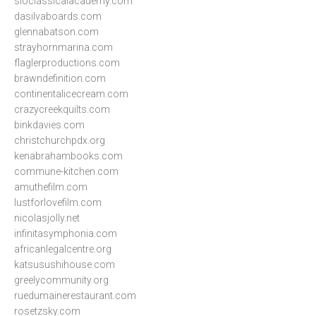
sloclassicalacademy.com
dasilvaboards.com
glennabatson.com
strayhornmarina.com
flaglerproductions.com
brawndefinition.com
continentalicecream.com
crazycreekquilts.com
binkdavies.com
christchurchpdx.org
kenabrahambooks.com
commune-kitchen.com
amuthefilm.com
lustforlovefilm.com
nicolasjolly.net
infinitasymphonia.com
africanlegalcentre.org
katsusushihouse.com
greelycommunity.org
ruedumainerestaurant.com
rosetzsky.com