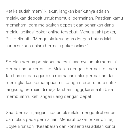
Ketika sudah memiliki akun, langkah berikutnya adalah
melakukan deposit untuk memulai permainan. Pastikan kamu
memahami cara melakukan deposit dan penarikan dana
melalui aplikasi poker online tersebut. Menurut ahli poker,
Phil Hellmuth, “Mengelola keuangan dengan baik adalah
kunci sukses dalam bermain poker online.”
Setelah semua persiapan selesai, saatnya untuk memulai
permainan poker online. Mulailah dengan bermain di meja
taruhan rendah agar bisa memahami alur permainan dan
meningkatkan kemampuanmu. Jangan terburu-buru untuk
langsung bermain di meja taruhan tinggi, karena itu bisa
membuatmu kehilangan uang dengan cepat.
Saat bermain, jangan lupa untuk selalu mengontrol emosi
dan fokus pada permainan. Menurut pakar poker online,
Doyle Brunson, “Kesabaran dan konsentrasi adalah kunci