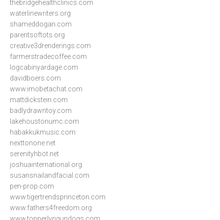
thebridgehealthclinics.com
waterlinewriters.org
shameddogan.com
parentsoftots.org
creative3drenderings.com
farmerstradecoffee.com
logcabinyardage.com
davidboers.com
www.imobetachat.com
mattdickstein.com
badlydrawntoy.com
lakehoustonumc.com
habakkukmusic.com
nexttonone.net
serenityhbot.net
joshuainternational.org
susansnailandfacial.com
pen-prop.com
www.tigertrendsprinceton.com
www.fathers4freedom.org
www.topperlyngundogs.com