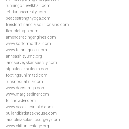
runningoftheelkhalf.com
jeffdunaheerealty.com
peacestrengthyoga.com
freedomfinancialsolutionsinc.com
flexfoldtraps.com
amendsracingengines.com
www.kortormorthai.com
www.fatandqueer.com
anneashleyumc.org
landsurveyskansascity.com
stpauldeckbuilders.com
footingsunlimited.com
runsnoqualmie.com
www.docsdrugs.com
www.margiesdiner.com
fdlchowder.com
www.needlepointsltd.com
bullandbirdsteakhouse.com
lascolinasplasticsurgery.com
www.cliftonheritage.org