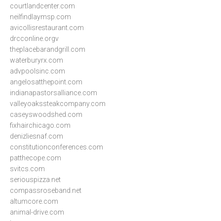
courtlandcenter.com
neilfindlaymsp.com
avicollisrestaurant.com
drcconline.org
v
theplacebarandgrill.com
waterburyrx.com
advpoolsinc.com
angelosatthepoint.com
indianapastorsalliance.com
valleyoakssteakcompany.com
caseyswoodshed.com
fixhairchicago.com
denizliesnaf.com
constitutionconferences.com
patthecope.com
svitcs.com
seriouspizza.net
compassroseband.net
altumcore.com
animal-drive.com