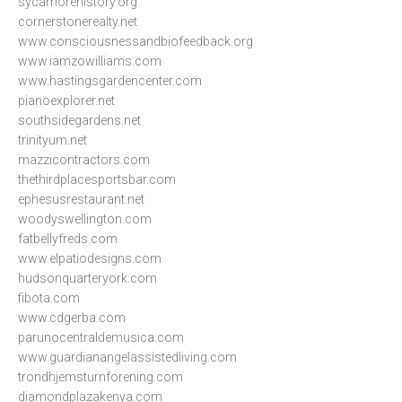
sycamorehistory.org
cornerstonerealty.net
www.consciousnessandbiofeedback.org
www.iamzowilliams.com
www.hastingsgardencenter.com
pianoexplorer.net
southsidegardens.net
trinityum.net
mazzicontractors.com
thethirdplacesportsbar.com
ephesusrestaurant.net
woodyswellington.com
fatbellyfreds.com
www.elpatiodesigns.com
hudsonquarteryork.com
fibota.com
www.cdgerba.com
parunocentraldemusica.com
www.guardianangelassistedliving.com
trondhjemsturnforening.com
diamondplazakenya.com