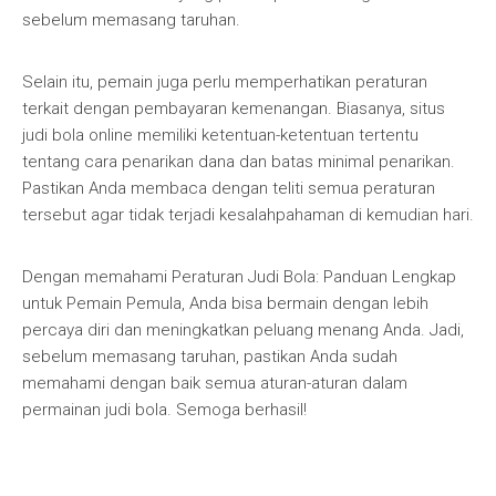
sebelum memasang taruhan.
Selain itu, pemain juga perlu memperhatikan peraturan
terkait dengan pembayaran kemenangan. Biasanya, situs
judi bola online memiliki ketentuan-ketentuan tertentu
tentang cara penarikan dana dan batas minimal penarikan.
Pastikan Anda membaca dengan teliti semua peraturan
tersebut agar tidak terjadi kesalahpahaman di kemudian hari.
Dengan memahami Peraturan Judi Bola: Panduan Lengkap
untuk Pemain Pemula, Anda bisa bermain dengan lebih
percaya diri dan meningkatkan peluang menang Anda. Jadi,
sebelum memasang taruhan, pastikan Anda sudah
memahami dengan baik semua aturan-aturan dalam
permainan judi bola. Semoga berhasil!