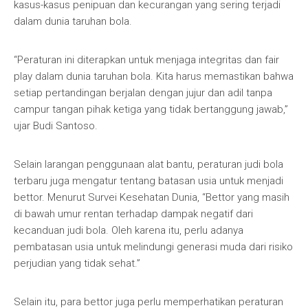
kasus-kasus penipuan dan kecurangan yang sering terjadi
dalam dunia taruhan bola.
“Peraturan ini diterapkan untuk menjaga integritas dan fair
play dalam dunia taruhan bola. Kita harus memastikan bahwa
setiap pertandingan berjalan dengan jujur dan adil tanpa
campur tangan pihak ketiga yang tidak bertanggung jawab,”
ujar Budi Santoso.
Selain larangan penggunaan alat bantu, peraturan judi bola
terbaru juga mengatur tentang batasan usia untuk menjadi
bettor. Menurut Survei Kesehatan Dunia, “Bettor yang masih
di bawah umur rentan terhadap dampak negatif dari
kecanduan judi bola. Oleh karena itu, perlu adanya
pembatasan usia untuk melindungi generasi muda dari risiko
perjudian yang tidak sehat.”
Selain itu, para bettor juga perlu memperhatikan peraturan