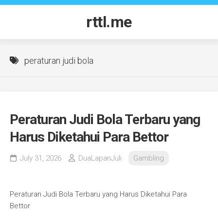
Skip
to
rttl.me
content
peraturan judi bola
Peraturan Judi Bola Terbaru yang
Harus Diketahui Para Bettor
July 31, 2026
DuaLapanJuli
Gambling
Peraturan Judi Bola Terbaru yang Harus Diketahui Para
Bettor