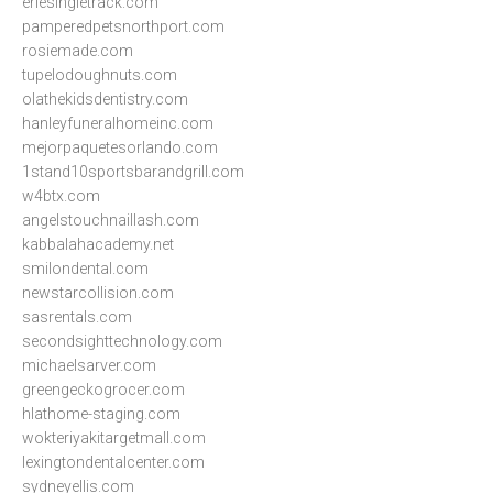
eriesingletrack.com
pamperedpetsnorthport.com
rosiemade.com
tupelodoughnuts.com
olathekidsdentistry.com
hanleyfuneralhomeinc.com
mejorpaquetesorlando.com
1stand10sportsbarandgrill.com
w4btx.com
angelstouchnaillash.com
kabbalahacademy.net
smilondental.com
newstarcollision.com
sasrentals.com
secondsighttechnology.com
michaelsarver.com
greengeckogrocer.com
hlathome-staging.com
wokteriyakitargetmall.com
lexingtondentalcenter.com
sydneyellis.com