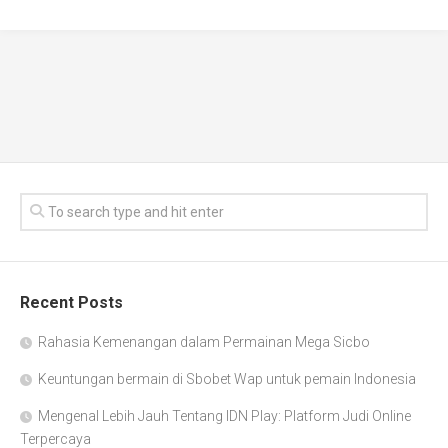
Recent Posts
Rahasia Kemenangan dalam Permainan Mega Sicbo
Keuntungan bermain di Sbobet Wap untuk pemain Indonesia
Mengenal Lebih Jauh Tentang IDN Play: Platform Judi Online
Terpercaya