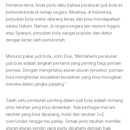
Pertama-tama, Anda perlu tahu bahwa peraturan judi bola ini
berbeda-beda di setiap negara. Misalnya, di Indonesia,
perjudian bola online dilarang keras dan bisa mendapatkan
sanksi hukum. Namun, di negara-negara lain seperti Inggris
atau Spanyol, perjudian bola sangat populer dan diatur
dengan ketat oleh pemerintah.
Menurut pakar judi bola, John Doe, “Memahami peraturan
judi bola adalah langkah pertama yang penting bagi pemain
pemula. Dengan mengetahui aturan-aturan tersebut, pemain
bisa menghindari kesalahan-kesalahan yang bisa merugikan
mereka dalam jangka panjang.”
Salah satu peraturan penting dalam judi bola adalah tentang
jenis taruhan yang bisa dimainkan. Ada berbagai macam
taruhan yang bisa dipasang, mulai dari taruhan 1×2,
over/under, hingga mix parlay. Setiap jenis taruhan memiliki
aturan-aturan sendiri yang perlu dipahami dengan baik