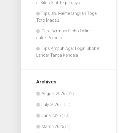
di Situs Slot Terpercaya
Tips Jitu Memenangkan Togel
Toto Macau
Cara Bermain Sicbo Online
untuk Pemula
Tips Ampuh Agar Login Sbobet
Lancar Tanpa Kendala
Archives
August 2026
(32)
July 2026
(151)
June 2026
(70)
March 2026
(4)