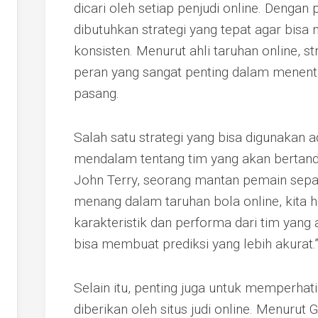
dicari oleh setiap penjudi online. Dengan
dibutuhkan strategi yang tepat agar bis
konsisten. Menurut ahli taruhan online, s
peran yang sangat penting dalam menentuk
pasang.
Salah satu strategi yang bisa digunakan 
mendalam tentang tim yang akan bertandi
John Terry, seorang mantan pemain sepakb
menang dalam taruhan bola online, kita
karakteristik dan performa dari tim yang 
bisa membuat prediksi yang lebih akurat.
Selain itu, penting juga untuk memperhati
diberikan oleh situs judi online. Menurut 