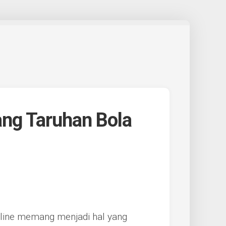
ng Taruhan Bola
line memang menjadi hal yang