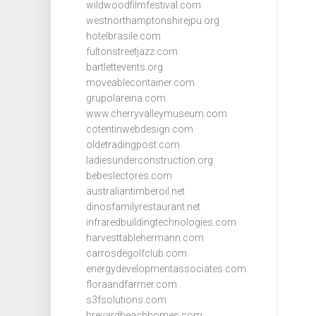
wildwoodfilmfestival.com
westnorthamptonshirejpu.org
hotelbrasile.com
fultonstreetjazz.com
bartlettevents.org
moveablecontainer.com
grupolareina.com
www.cherryvalleymuseum.com
cotentinwebdesign.com
oldetradingpost.com
ladiesunderconstruction.org
bebeslectores.com
australiantimberoil.net
dinosfamilyrestaurant.net
infraredbuildingtechnologies.com
harvesttablehermann.com
carrosdegolfclub.com
energydevelopmentassociates.com
floraandfarmer.com
s3fsolutions.com
brevardbeachhomes.com