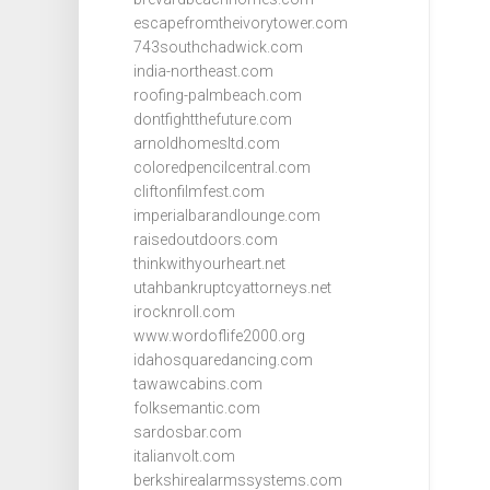
escapefromtheivorytower.com
743southchadwick.com
india-northeast.com
roofing-palmbeach.com
dontfightthefuture.com
arnoldhomesltd.com
coloredpencilcentral.com
cliftonfilmfest.com
imperialbarandlounge.com
raisedoutdoors.com
thinkwithyourheart.net
utahbankruptcyattorneys.net
irocknroll.com
www.wordoflife2000.org
idahosquaredancing.com
tawawcabins.com
folksemantic.com
sardosbar.com
italianvolt.com
berkshirealarmssystems.com