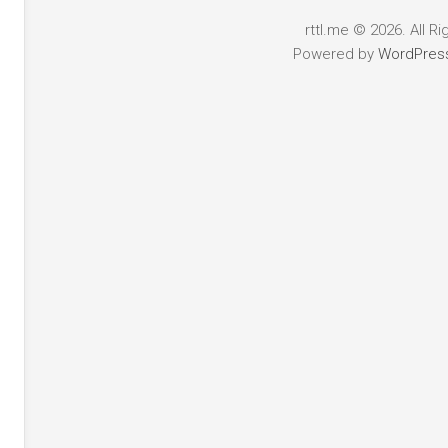
rttl.me © 2026. All R
Powered by
WordPres