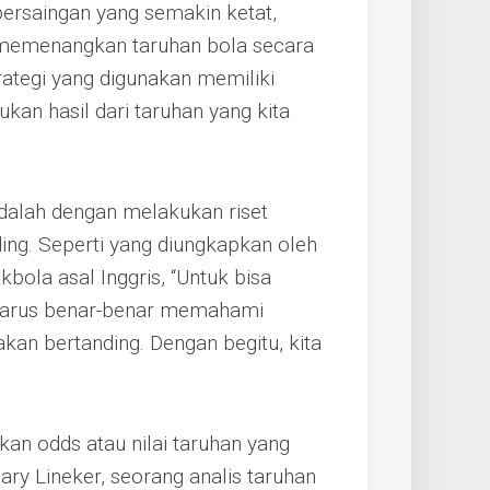
 persaingan yang semakin ketat,
a memenangkan taruhan bola secara
trategi yang digunakan memiliki
an hasil dari taruhan yang kita
adalah dengan melakukan riset
ng. Seperti yang diungkapkan oleh
ola asal Inggris, “Untuk bisa
 harus benar-benar memahami
akan bertanding. Dengan begitu, kita
”
kan odds atau nilai taruhan yang
Gary Lineker, seorang analis taruhan