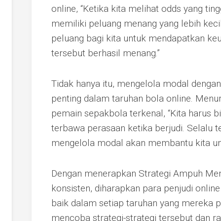
online, “Ketika kita melihat odds yang ting
memiliki peluang menang yang lebih kecil
peluang bagi kita untuk mendapatkan keun
tersebut berhasil menang.”
Tidak hanya itu, mengelola modal dengan
penting dalam taruhan bola online. Menur
pemain sepakbola terkenal, “Kita harus 
terbawa perasaan ketika berjudi. Selalu t
mengelola modal akan membantu kita untu
Dengan menerapkan Strategi Ampuh Mena
konsisten, diharapkan para penjudi onlin
baik dalam setiap taruhan yang mereka pa
mencoba strategi-strategi tersebut dan 