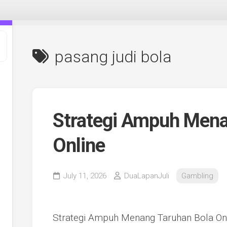
pasang judi bola
Strategi Ampuh Mena
Online
July 11, 2026
DuaLapanJuli
Gambling
Strategi Ampuh Menang Taruhan Bola On