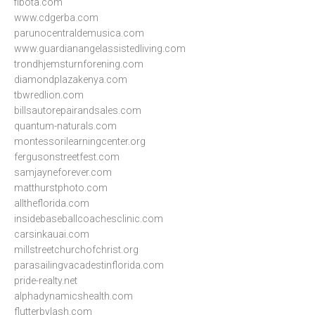
fibota.com
www.cdgerba.com
parunocentraldemusica.com
www.guardianangelassistedliving.com
trondhjemsturnforening.com
diamondplazakenya.com
tbwredlion.com
billsautorepairandsales.com
quantum-naturals.com
montessorilearningcenter.org
fergusonstreetfest.com
samjayneforever.com
matthurstphoto.com
alltheflorida.com
insidebaseballcoachesclinic.com
carsinkauai.com
millstreetchurchofchrist.org
parasailingvacadestinflorida.com
pride-realty.net
alphadynamicshealth.com
flutterbylash.com