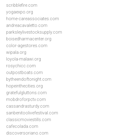
scribblefire.com
yogaexpo.org
home-careassociates.com
andreacavaletto.com
parksleylivestocksupply.com
boisedharmacenter.org
color-agestores.com
wipala.org
loyola-malawi.org
rosychicc.com
outpostboats.com
bytheendoftonight.com
hopeinthecities.org
gratefulgluttons.com
mobdroforpctv.com
cassandrasturdy.com
sanbenitoolivefestival.com
classicmoviestills.com
cafecolada.com
discoversoriano.com