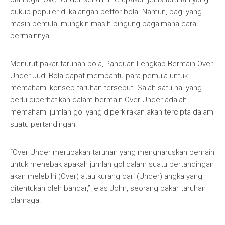
cukup populer di kalangan bettor bola. Namun, bagi yang
masih pemula, mungkin masih bingung bagaimana cara
bermainnya.
Menurut pakar taruhan bola, Panduan Lengkap Bermain Over
Under Judi Bola dapat membantu para pemula untuk
memahami konsep taruhan tersebut. Salah satu hal yang
perlu diperhatikan dalam bermain Over Under adalah
memahami jumlah gol yang diperkirakan akan tercipta dalam
suatu pertandingan.
“Over Under merupakan taruhan yang mengharuskan pemain
untuk menebak apakah jumlah gol dalam suatu pertandingan
akan melebihi (Over) atau kurang dari (Under) angka yang
ditentukan oleh bandar,” jelas John, seorang pakar taruhan
olahraga.