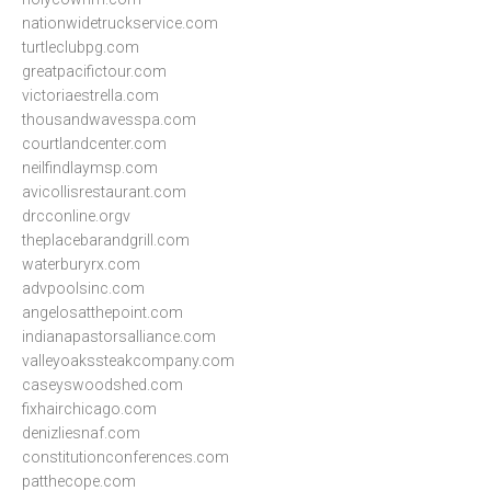
nationwidetruckservice.com
turtleclubpg.com
greatpacifictour.com
victoriaestrella.com
thousandwavesspa.com
courtlandcenter.com
neilfindlaymsp.com
avicollisrestaurant.com
drcconline.org
v
theplacebarandgrill.com
waterburyrx.com
advpoolsinc.com
angelosatthepoint.com
indianapastorsalliance.com
valleyoakssteakcompany.com
caseyswoodshed.com
fixhairchicago.com
denizliesnaf.com
constitutionconferences.com
patthecope.com