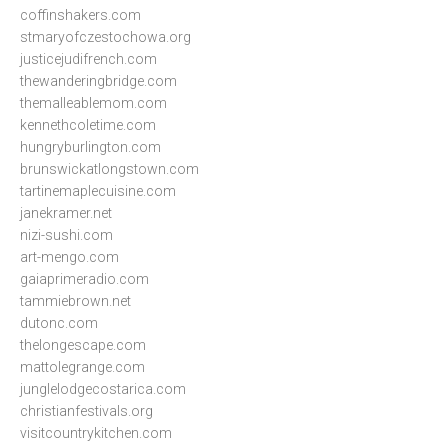
coffinshakers.com
stmaryofczestochowa.org
justicejudifrench.com
thewanderingbridge.com
themalleablemom.com
kennethcoletime.com
hungryburlington.com
brunswickatlongstown.com
tartinemaplecuisine.com
janekramer.net
nizi-sushi.com
art-mengo.com
gaiaprimeradio.com
tammiebrown.net
dutonc.com
thelongescape.com
mattolegrange.com
junglelodgecostarica.com
christianfestivals.org
visitcountrykitchen.com