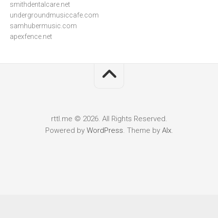
smithdentalcare.net
undergroundmusiccafe.com
samhubermusic.com
apexfence.net
rttl.me © 2026. All Rights Reserved.
Powered by
WordPress
. Theme by
Alx
.