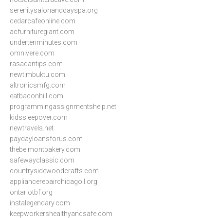
serenitysalonanddayspa.org
cedarcafeonline.com
acfurnituregiant.com
undertenminutes.com
omnivere.com
rasadantips.com
newtimbuktu.com
altronicsmfg.com
eatbaconhill.com
programmingassignmentshelp.net
kidssleepover.com
newtravels.net
paydayloansforus.com
thebelmontbakery.com
safewayclassic.com
countrysidewoodcrafts.com
appliancerepairchicagoil.org
ontariotbf.org
instalegendary.com
keepworkershealthyandsafe.com