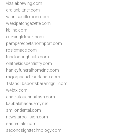
vizslabrewing.com
dralanbittner.com
yannisandlemoni.com
weedpatchgazette.com
kblinc.com
eriesingletrack.com
pamperedpetsnorthport.com
rosiemade.com
tupelodoughnuts.com
olathekidsdentistry.com
hanleyfuneralhomeinc.com
mejorpaquetesorlando.com
1stand10sportsbarandgrill.com
w4btx.com
angelstouchnaillash.com
kabbalahacademy.net
smilondental.com
newstarcollision.com
sasrentals.com
secondsighttechnology.com