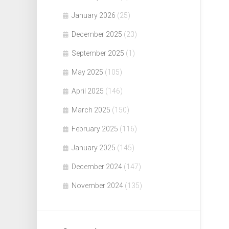
January 2026
(25)
December 2025
(23)
September 2025
(1)
May 2025
(105)
April 2025
(146)
March 2025
(150)
February 2025
(116)
January 2025
(145)
December 2024
(147)
November 2024
(135)