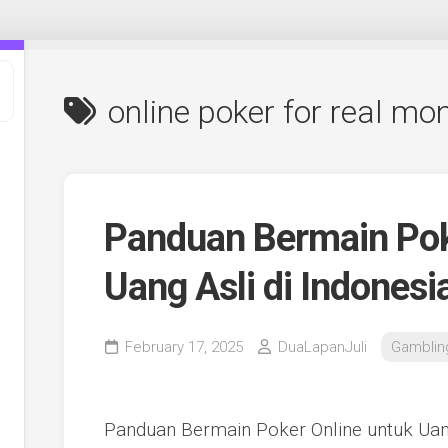
online poker for real mo
Panduan Bermain Pok
Uang Asli di Indonesi
February 17, 2025
DuaLapanJuli
Gamblin
Panduan Bermain Poker Online untuk Uan