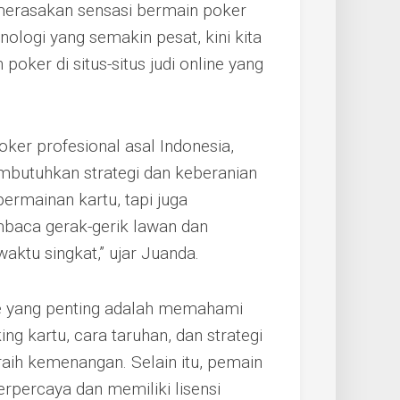
 merasakan sensasi bermain poker
ologi yang semakin pesat, kini kita
ker di situs-situs judi online yang
er profesional asal Indonesia,
mbutuhkan strategi dan keberanian
permainan kartu, tapi juga
mbaca gerak-gerik lawan dan
ktu singkat,” ujar Juanda.
ne yang penting adalah memahami
ng kartu, cara taruhan, dan strategi
aih kemenangan. Selain itu, pemain
terpercaya dan memiliki lisensi