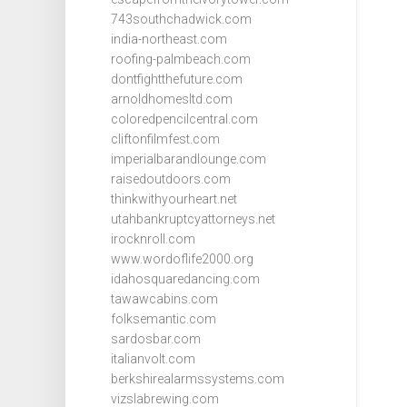
743southchadwick.com
india-northeast.com
roofing-palmbeach.com
dontfightthefuture.com
arnoldhomesltd.com
coloredpencilcentral.com
cliftonfilmfest.com
imperialbarandlounge.com
raisedoutdoors.com
thinkwithyourheart.net
utahbankruptcyattorneys.net
irocknroll.com
www.wordoflife2000.org
idahosquaredancing.com
tawawcabins.com
folksemantic.com
sardosbar.com
italianvolt.com
berkshirealarmssystems.com
vizslabrewing.com