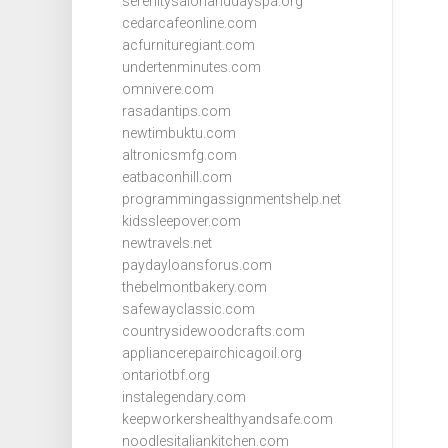
serenitysalonanddayspa.org
cedarcafeonline.com
acfurnituregiant.com
undertenminutes.com
omnivere.com
rasadantips.com
newtimbuktu.com
altronicsmfg.com
eatbaconhill.com
programmingassignmentshelp.net
kidssleepover.com
newtravels.net
paydayloansforus.com
thebelmontbakery.com
safewayclassic.com
countrysidewoodcrafts.com
appliancerepairchicagoil.org
ontariotbf.org
instalegendary.com
keepworkershealthyandsafe.com
noodlesitaliankitchen.com