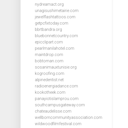
nydreamact.org
unagisushimetairie.com
jewelflashtattoos.com
getpcfixtoday.com
bbrtbandra.org
bluebonnetcountry.com
epicclipart.com
pearlmanilahotel.com
maintdrop.com
bobtoman.com
sosanimauxtunisie.org
kogroofing.com
alpinedentist.net
radioenergiadance.com
kookotheek.com
panayiotislamprou.com
southcampusgateway.com
chateaudelisse.com
wellborncommunityassociation.com
wildwoodfilmfestival.com