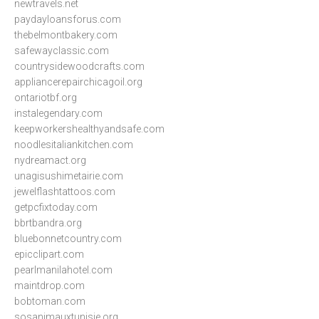
newtravels.net
paydayloansforus.com
thebelmontbakery.com
safewayclassic.com
countrysidewoodcrafts.com
appliancerepairchicagoil.org
ontariotbf.org
instalegendary.com
keepworkershealthyandsafe.com
noodlesitaliankitchen.com
nydreamact.org
unagisushimetairie.com
jewelflashtattoos.com
getpcfixtoday.com
bbrtbandra.org
bluebonnetcountry.com
epicclipart.com
pearlmanilahotel.com
maintdrop.com
bobtoman.com
sosanimauxtunisie.org