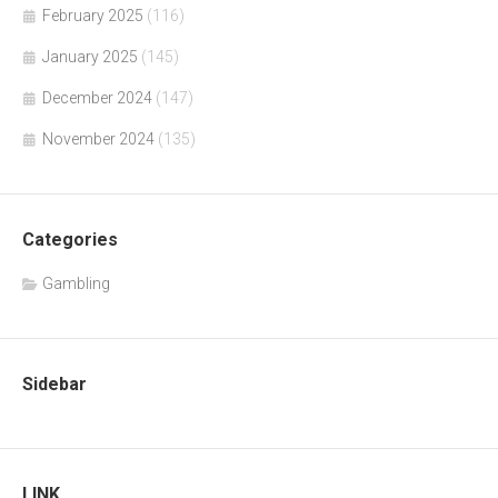
February 2025
(116)
January 2025
(145)
December 2024
(147)
November 2024
(135)
Categories
Gambling
Sidebar
LINK