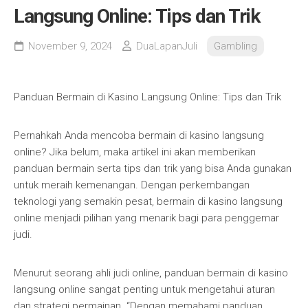
Langsung Online: Tips dan Trik
November 9, 2024
DuaLapanJuli
Gambling
Panduan Bermain di Kasino Langsung Online: Tips dan Trik
Pernahkah Anda mencoba bermain di kasino langsung
online? Jika belum, maka artikel ini akan memberikan
panduan bermain serta tips dan trik yang bisa Anda gunakan
untuk meraih kemenangan. Dengan perkembangan
teknologi yang semakin pesat, bermain di kasino langsung
online menjadi pilihan yang menarik bagi para penggemar
judi.
Menurut seorang ahli judi online, panduan bermain di kasino
langsung online sangat penting untuk mengetahui aturan
dan strategi permainan. “Dengan memahami panduan