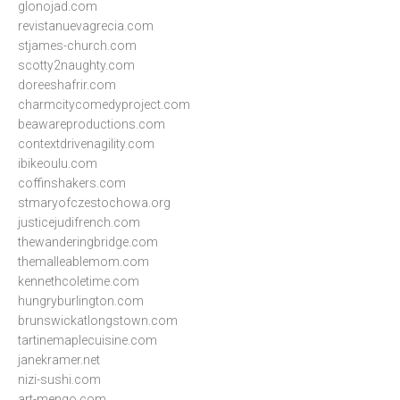
glonojad.com
revistanuevagrecia.com
stjames-church.com
scotty2naughty.com
doreeshafrir.com
charmcitycomedyproject.com
beawareproductions.com
contextdrivenagility.com
ibikeoulu.com
coffinshakers.com
stmaryofczestochowa.org
justicejudifrench.com
thewanderingbridge.com
themalleablemom.com
kennethcoletime.com
hungryburlington.com
brunswickatlongstown.com
tartinemaplecuisine.com
janekramer.net
nizi-sushi.com
art-mengo.com