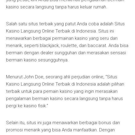
kasino secara langsung tanpa harus keluar rumah.
Salah satu situs terbaik yang patut Anda coba adalah Situs
Kasino Langsung Online Terbaik di Indonesia. Situs ini
menawarkan berbagai permainan kasino yang seru dan
menarik, seperti blackjack, roulette, dan baccarat. Anda bisa
bermain dengan dealer sungguhan dan merasakan sensasi
bermain kasino sesungguhnya.
Menurut John Doe, seorang ahli perjudian online, “Situs
Kasino Langsung Online Terbaik di Indonesia adalah pilihan
terbaik untuk para pemain kasino yang ingin merasakan
pengalaman bermain kasino secara langsung tanpa harus
pergi ke kasino fisik.”
Selain itu, situs ini juga menawarkan berbagai bonus dan
promosi menarik yang bisa Anda manfaatkan. Dengan