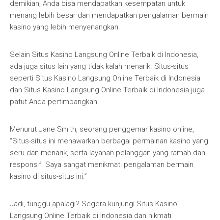
demikian, Anda bisa mendapatkan kesempatan untuk
menang lebih besar dan mendapatkan pengalaman bermain
kasino yang lebih menyenangkan.
Selain Situs Kasino Langsung Online Terbaik di Indonesia,
ada juga situs lain yang tidak kalah menarik. Situs-situs
seperti Situs Kasino Langsung Online Terbaik di Indonesia
dan Situs Kasino Langsung Online Terbaik di Indonesia juga
patut Anda pertimbangkan.
Menurut Jane Smith, seorang penggemar kasino online,
“Situs-situs ini menawarkan berbagai permainan kasino yang
seru dan menarik, serta layanan pelanggan yang ramah dan
responsif. Saya sangat menikmati pengalaman bermain
kasino di situs-situs ini.”
Jadi, tunggu apalagi? Segera kunjungi Situs Kasino
Langsung Online Terbaik di Indonesia dan nikmati