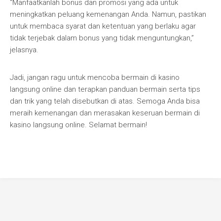
“Manfaatkanlah bonus dan promosi yang ada untuk
meningkatkan peluang kemenangan Anda. Namun, pastikan
untuk membaca syarat dan ketentuan yang berlaku agar
tidak terjebak dalam bonus yang tidak menguntungkan,”
jelasnya.
Jadi, jangan ragu untuk mencoba bermain di kasino
langsung online dan terapkan panduan bermain serta tips
dan trik yang telah disebutkan di atas. Semoga Anda bisa
meraih kemenangan dan merasakan keseruan bermain di
kasino langsung online. Selamat bermain!