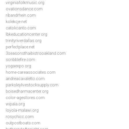
virginiafolkmusic.org
ovationsdance.com
ribandrhein.com
kolekcje.net
catolicanto.com
lbkeducationcenter.org
trinityriverdallas.org
perfectplace.net
3seasonsthaibistrooakland.com
scribblefire.com
yogaexpo.org
home-careassociates.com
andreacavaletto.com
parksleylivestocksupply.com
boisedharmacenter.org
color-agestores.com
wipala.org
loyola-malawi.org
rosychicc.com
outpostboats.com