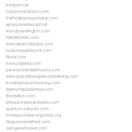
trinityum.net
mazzicontractors.com
thethirdplacesportsbar.com
ephesusrestaurant.net
woodyswellington.com
fatbellyfreds.com
www.elpatiodesigns.com
hudsonquarteryork.com
fibota.com
www.cdgerba.com
parunocentraldemusica.com
www.guardianangelassistedliving.com
trondhjemsturnforening.com
diamondplazakenya.com
tbwredlion.com
billsautorepairandsales.com
quantum-naturals.com
montessorilearningcenter.org
fergusonstreetfest.com
samjayneforever.com