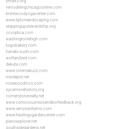
sma43.org
remodelingchicagoonline.com
brentwoodyogacenter.com
www.tiptonlandscaping.com
steppingupstewardship.org
ccvoptica.com
washingtonlehigh.com
luigisbakery.com
hanabi-sushi.com
wolfandzed.com
dekuta.com
www.cinemabuzz.com
mixdepot.net
rosewoodmcs.com
sycamorehistory.org
cornerstonerealty.net
www.consciousnessandbiofeedback.org
www.iamzowilliams.com
www.hastingsgardencenter.com
pianoexplorer.net
southsidegardens.net