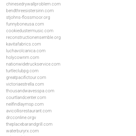
chinesedrywallproblem.com
bendthreesistersinn.com
stjohns-flossmoor.org
funnyboneusa.com
cookiedustermusic.com
reconstructionensemble.org
kavitafabrics.com
luchavolcanica.com
holycownm.com
nationwidetruckservice.com
turtleclubpg.com
greatpacifictour.com
victoriaestrella.com
thousandwavesspa.com
courtlandcenter.com
neilfindlaymsp.com
avicollisrestaurant.com
drcconline.org
v
theplacebarandgrill.com
waterburyrx.com