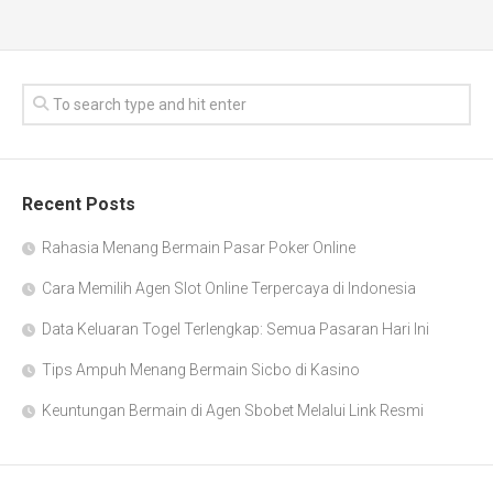
Recent Posts
Rahasia Menang Bermain Pasar Poker Online
Cara Memilih Agen Slot Online Terpercaya di Indonesia
Data Keluaran Togel Terlengkap: Semua Pasaran Hari Ini
Tips Ampuh Menang Bermain Sicbo di Kasino
Keuntungan Bermain di Agen Sbobet Melalui Link Resmi