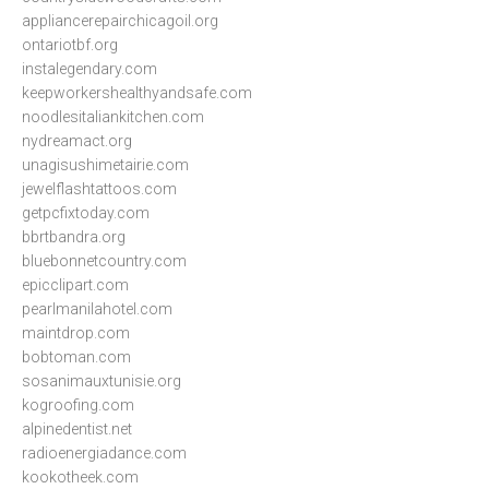
appliancerepairchicagoil.org
ontariotbf.org
instalegendary.com
keepworkershealthyandsafe.com
noodlesitaliankitchen.com
nydreamact.org
unagisushimetairie.com
jewelflashtattoos.com
getpcfixtoday.com
bbrtbandra.org
bluebonnetcountry.com
epicclipart.com
pearlmanilahotel.com
maintdrop.com
bobtoman.com
sosanimauxtunisie.org
kogroofing.com
alpinedentist.net
radioenergiadance.com
kookotheek.com