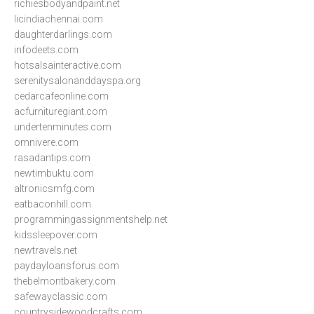
richiesbodyandpaint.net
licindiachennai.com
daughterdarlings.com
infodeets.com
hotsalsainteractive.com
serenitysalonanddayspa.org
cedarcafeonline.com
acfurnituregiant.com
undertenminutes.com
omnivere.com
rasadantips.com
newtimbuktu.com
altronicsmfg.com
eatbaconhill.com
programmingassignmentshelp.net
kidssleepover.com
newtravels.net
paydayloansforus.com
thebelmontbakery.com
safewayclassic.com
countrysidewoodcrafts.com