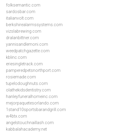
folksemantic.com
sardosbar.com
italianvolt.com
berkshirealarmssystems.com
vizslabrewing.com
dralanbittner.com
yannisandlemoni.com
weedpatchgazette.com
kblinc.com
eriesingletrack.com
pamperedpetsnorthport.com
rosiemade.com
tupelodoughnuts.com
olathekidsdentistry.com
hanleyfuneralhomeinc.com
mejorpaquetesorlando.com
1stand10sportsbarandgrill.com
w4btx.com
angelstouchnaillash.com
kabbalahacademy.net