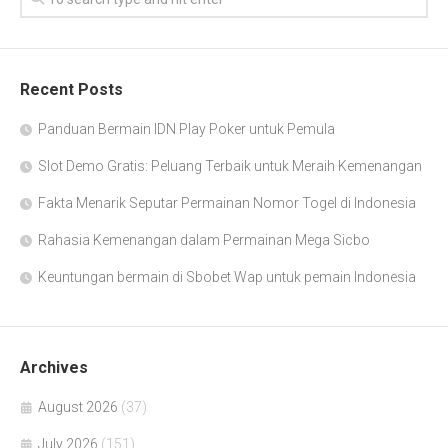
Recent Posts
Panduan Bermain IDN Play Poker untuk Pemula
Slot Demo Gratis: Peluang Terbaik untuk Meraih Kemenangan
Fakta Menarik Seputar Permainan Nomor Togel di Indonesia
Rahasia Kemenangan dalam Permainan Mega Sicbo
Keuntungan bermain di Sbobet Wap untuk pemain Indonesia
Archives
August 2026
(37)
July 2026
(151)