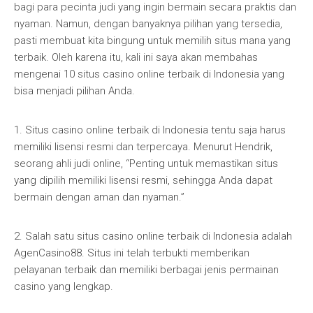
bagi para pecinta judi yang ingin bermain secara praktis dan
nyaman. Namun, dengan banyaknya pilihan yang tersedia,
pasti membuat kita bingung untuk memilih situs mana yang
terbaik. Oleh karena itu, kali ini saya akan membahas
mengenai 10 situs casino online terbaik di Indonesia yang
bisa menjadi pilihan Anda.
1. Situs casino online terbaik di Indonesia tentu saja harus
memiliki lisensi resmi dan terpercaya. Menurut Hendrik,
seorang ahli judi online, “Penting untuk memastikan situs
yang dipilih memiliki lisensi resmi, sehingga Anda dapat
bermain dengan aman dan nyaman.”
2. Salah satu situs casino online terbaik di Indonesia adalah
AgenCasino88. Situs ini telah terbukti memberikan
pelayanan terbaik dan memiliki berbagai jenis permainan
casino yang lengkap.