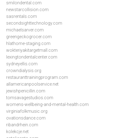
smilondental.com
newstarcollision.com
sasrentals.com
secondsighttechnology.com
michaelsarver.com
greengeckogrocer.com
hlathome-staging.com
wokteriyakitargetmall.com
lexingtondentalcenter.com
sydneyellis.com
crowndialysis.org
restauranttrainingprogram.com
allamericanpoolservice.net
jewishpenicillin.com
tomsavagestudios.com
womens-wellbeing-and-mental-health.com
virginiafolkmusic.org
ovationsdance.com
ribandrhein.com
kolekcje.net