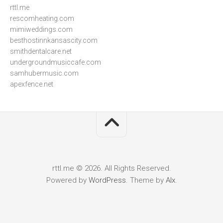
rttl.me
rescomheating.com
mimiweddings.com
besthostinnkansascity.com
smithdentalcare.net
undergroundmusiccafe.com
samhubermusic.com
apexfence.net
rttl.me © 2026. All Rights Reserved.
Powered by
WordPress
. Theme by
Alx
.