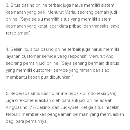
3. Situs casino online terbaik juga harus memiliki sistem
keamanan yang baik. Menurut Maria, seorang pemain judi
online, “Saya selalu memilih situs yang memiliki sistem
keamanan yang ketat, agar data pribadi dan transaksi saya
tetap aman.”
4. Selain itu, situs casino online terbaik juga harus memiliki
layanan customer service yang responsif. Menurut Andi,
seorang pemain judi online, “Saya senang bermain di situs
yang memiliki customer service yang ramah dan siap
membantu kapan pun dibutuhkan.”
5. Beberapa situs casino online terbaik di Indonesia yang
juga direkomendasikan oleh para ahli judi online adalah
KingCasino, 777Casino, dan LuckyBet. Ketiga situs ini telah
terbukti memberikan pengalaman bermain yang memuaskan
bagi para pemainnya.