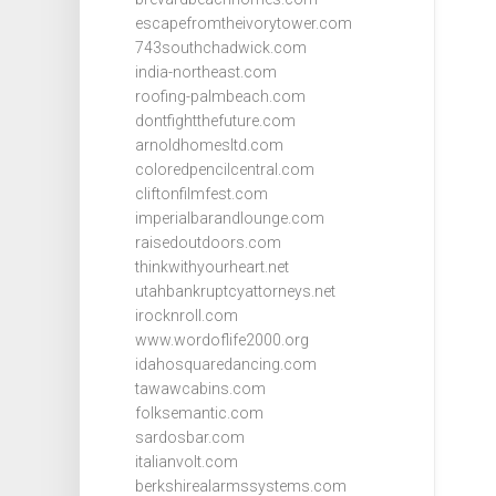
escapefromtheivorytower.com
743southchadwick.com
india-northeast.com
roofing-palmbeach.com
dontfightthefuture.com
arnoldhomesltd.com
coloredpencilcentral.com
cliftonfilmfest.com
imperialbarandlounge.com
raisedoutdoors.com
thinkwithyourheart.net
utahbankruptcyattorneys.net
irocknroll.com
www.wordoflife2000.org
idahosquaredancing.com
tawawcabins.com
folksemantic.com
sardosbar.com
italianvolt.com
berkshirealarmssystems.com