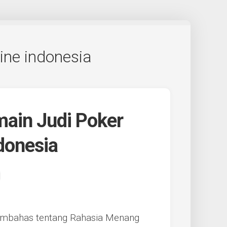
ine indonesia
ain Judi Poker
donesia
 membahas tentang Rahasia Menang