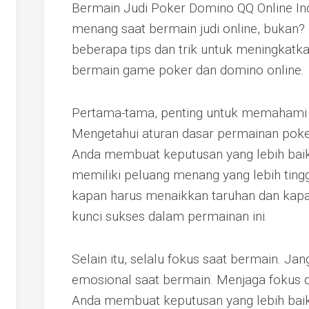
Bermain Judi Poker Domino QQ Online Indo
menang saat bermain judi online, bukan? N
beberapa tips dan trik untuk meningkat
bermain game poker dan domino online.
Pertama-tama, penting untuk memahami a
Mengetahui aturan dasar permainan po
Anda membuat keputusan yang lebih baik
memiliki peluang menang yang lebih ting
kapan harus menaikkan taruhan dan kapan
kunci sukses dalam permainan ini.
Selain itu, selalu fokus saat bermain. Jan
emosional saat bermain. Menjaga fokus 
Anda membuat keputusan yang lebih baik