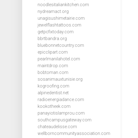
noodlesitaliankitchen.com
nydreamact.org
unagisushimetairie.com
jewelflashtattoos.com
getpcfixtoday.com
bbrtbandra.org
bluebonnetcountry.com
epicclipart.com
pearlmanilahotel.com
maintdrop.com
bobtoman.com
sosanimauxtunisie.org
kogroofing.com
alpinedentist.net
radioenergiadance.com
kookotheek.com
panayiotislamprou.com
southcampusgateway.com
chateaudelisse.com
wellborncommunityassociation.com