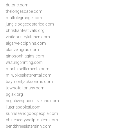
dutonc.com
thelongescape.com
mattolegrange.com
junglelodgecostarica.com
christianfestivals.org
visitcountrykitchen.com
algarve-dolphins.com
alanveingrad.com
ginosonhiggins.com
wutungprinting.com
maritalsettlements.com
milwbikeskaterental.com
baymontjacksonms.com
townofaltonany.com
pglax.org
negativespacecleveland.com
liuteriapaoletti.com
sunriseandgoodpeople.com
chinesedrywallproblem.com
bendthreesistersinn.com