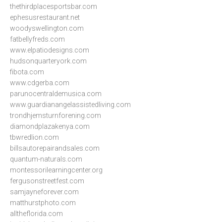
thethirdplacesportsbar.com
ephesusrestaurant.net
woodyswellington.com
fatbellyfreds.com
www.elpatiodesigns.com
hudsonquarteryork.com
fibota.com
www.cdgerba.com
parunocentraldemusica.com
www.guardianangelassistedliving.com
trondhjemsturnforening.com
diamondplazakenya.com
tbwredlion.com
billsautorepairandsales.com
quantum-naturals.com
montessorilearningcenter.org
fergusonstreetfest.com
samjayneforever.com
matthurstphoto.com
alltheflorida.com