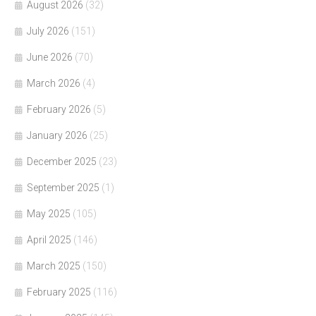
August 2026
(32)
July 2026
(151)
June 2026
(70)
March 2026
(4)
February 2026
(5)
January 2026
(25)
December 2025
(23)
September 2025
(1)
May 2025
(105)
April 2025
(146)
March 2025
(150)
February 2025
(116)