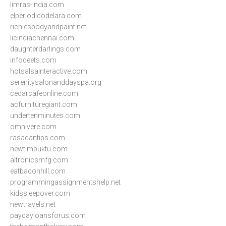
limras-india.com
elperiodicodelara.com
richiesbodyandpaint.net
licindiachennai.com
daughterdarlings.com
infodeets.com
hotsalsainteractive.com
serenitysalonanddayspa.org
cedarcafeonline.com
acfurnituregiant.com
undertenminutes.com
omnivere.com
rasadantips.com
newtimbuktu.com
altronicsmfg.com
eatbaconhill.com
programmingassignmentshelp.net
kidssleepover.com
newtravels.net
paydayloansforus.com