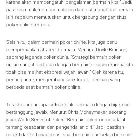
karena akan mempengaruhi pengalaman bermain kita.” Jadi,
pastikan untuk membaca ulasan dan testimonial dari pemain
lain sebelum memutuskan untuk bergabung dengan situs
poker online tertentu.
Selain itu, dalam bermain poker online, kita juga perlu
memperhatikan strategi bermain. Menurut Doyle Brunson,
seorang legenda poker dunia, “Strategi bermain poker
online sangat berbeda dengan bermain di kasino karena kita
tidak bisa melihat ekspresi wajah lawan.” Oleh karena itu,
penting untuk mengembangkan strategi bermain yang
berbeda saat bermain poker online.
Terakhir, jangan lupa untuk selalu bermain dengan bijak dan
bertanggung jawab. Menurut Chris Moneymaker, seorang
juara World Series of Poker, “Bermain poker online adalah
tentang kesabaran dan pengendalian diri.” Jadi, pastikan
untuk tidak terbawa emosi saat bermain dan selalu bermain