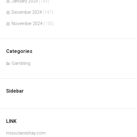
January 2025
(145)
December 2024
(147)
November 2024
(135)
Categories
Gambling
Sidebar
LINK
missclaireshay.com