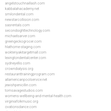
angelstouchnaillash.com
kabbalahacademy.net
smilondental.com
newstarcollision.com
sasrentals.com
secondsighttechnology.com
michaelsarver.com
greengeckogrocer.com
hlathome-staging.com
wokteriyakitargetmall.com
lexingtondentalcenter.com
sydneyellis.com
crowndialysis.org
restauranttrainingprogram.com
allamericanpoolservice.net
jewishpenicillin.com
tomsavagestudios.com
womens-wellbeing-and-mental-health.com
virginiafolkmusic.org
ovationsdance.com