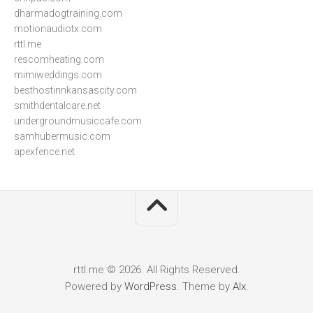
dharmadogtraining.com
motionaudiotx.com
rttl.me
rescomheating.com
mimiweddings.com
besthostinnkansascity.com
smithdentalcare.net
undergroundmusiccafe.com
samhubermusic.com
apexfence.net
rttl.me © 2026. All Rights Reserved.
Powered by
WordPress
. Theme by
Alx
.