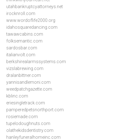
utahbankruptcyattorneys.net
irocknroll.com
www.wordoflife2000.org
idahosquaredancing.com
tawawcabins.com
folksemantic.com
sardosbar.com
italianvolt.com
berkshirealarmssystems.com
vizslabrewing.com
dralanbittner.com
yannisandlemoni.com
weedpatchgazette.com
kblinc.com
eriesingletrack.com
pamperedpetsnorthport.com
rosiemade.com
tupelodoughnuts.com
olathekidsdentistry.com
hanleyfuneralhomeinc.com