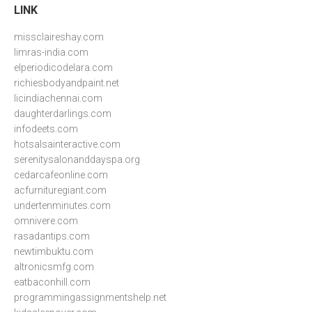
LINK
missclaireshay.com
limras-india.com
elperiodicodelara.com
richiesbodyandpaint.net
licindiachennai.com
daughterdarlings.com
infodeets.com
hotsalsainteractive.com
serenitysalonanddayspa.org
cedarcafeonline.com
acfurnituregiant.com
undertenminutes.com
omnivere.com
rasadantips.com
newtimbuktu.com
altronicsmfg.com
eatbaconhill.com
programmingassignmentshelp.net