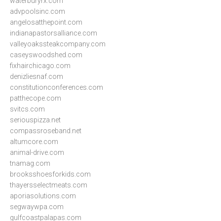
waterburyrx.com
advpoolsinc.com
angelosatthepoint.com
indianapastorsalliance.com
valleyoakssteakcompany.com
caseyswoodshed.com
fixhairchicago.com
denizliesnaf.com
constitutionconferences.com
patthecope.com
svitcs.com
seriouspizza.net
compassroseband.net
altumcore.com
animal-drive.com
tnamag.com
brooksshoesforkids.com
thayersselectmeats.com
aporiasolutions.com
segwaywpa.com
gulfcoastpalapas.com