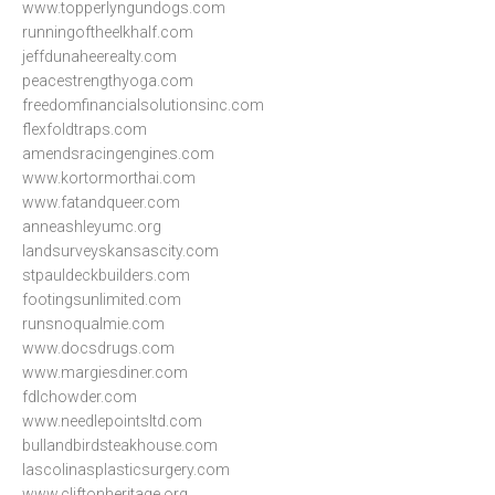
www.topperlyngundogs.com
runningoftheelkhalf.com
jeffdunaheerealty.com
peacestrengthyoga.com
freedomfinancialsolutionsinc.com
flexfoldtraps.com
amendsracingengines.com
www.kortormorthai.com
www.fatandqueer.com
anneashleyumc.org
landsurveyskansascity.com
stpauldeckbuilders.com
footingsunlimited.com
runsnoqualmie.com
www.docsdrugs.com
www.margiesdiner.com
fdlchowder.com
www.needlepointsltd.com
bullandbirdsteakhouse.com
lascolinasplasticsurgery.com
www.cliftonheritage.org