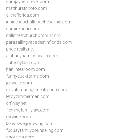
samjayneforever.com
matthurstphoto.com
alltheflorida.com
insidebaseballcoachesclinic.com
carsinkauai.com
millstreetchurchofchrist.org
parasailingvacadestinflorida.com
pride-realty.net
alphadynamicshealth.com
flutterbylash.com
hanlintearoom.com
funnyduckfarms.com
jenwaite.com
elevatemanagementgroup.com
leroyzimmerman.com
drfinley.net
flemingfamilylaw.com
rnrwine.com
lakeoswegorowing.com
fuquayfamilycounseling.com
agouveia.com