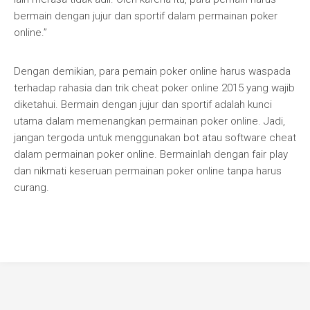
bermain dengan jujur dan sportif dalam permainan poker
online.”
Dengan demikian, para pemain poker online harus waspada
terhadap rahasia dan trik cheat poker online 2015 yang wajib
diketahui. Bermain dengan jujur dan sportif adalah kunci
utama dalam memenangkan permainan poker online. Jadi,
jangan tergoda untuk menggunakan bot atau software cheat
dalam permainan poker online. Bermainlah dengan fair play
dan nikmati keseruan permainan poker online tanpa harus
curang.