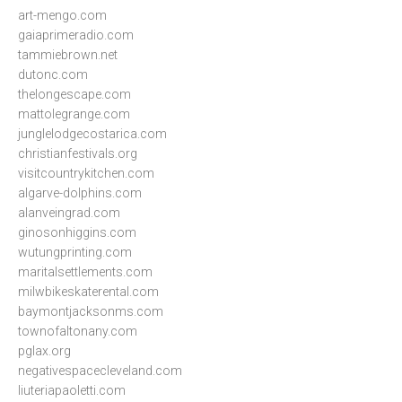
art-mengo.com
gaiaprimeradio.com
tammiebrown.net
dutonc.com
thelongescape.com
mattolegrange.com
junglelodgecostarica.com
christianfestivals.org
visitcountrykitchen.com
algarve-dolphins.com
alanveingrad.com
ginosonhiggins.com
wutungprinting.com
maritalsettlements.com
milwbikeskaterental.com
baymontjacksonms.com
townofaltonany.com
pglax.org
negativespacecleveland.com
liuteriapaoletti.com