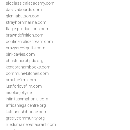
sloclassicalacademy.com
dasilvaboards.com
glennabatson.com
strayhornmarina.com
flaglerproductions.com
brawndefinition.com
continentalicecream.com
crazycreekquilts.com
binkdavies.com
christchurchpdx.org
kenabrahambooks.com
commune-kitchen.com
amuthefilm.com
lustforlovefilm.com
nicolasjolly.net
infinitasymphonia.com
africanlegalcentre.org
katsusushihouse.com
greelycommunity.org
ruedumainerestaurant.com