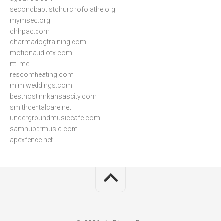
secondbaptistchurchofolathe.org
mymseo.org
chhpac.com
dharmadogtraining.com
motionaudiotx.com
rttl.me
rescomheating.com
mimiweddings.com
besthostinnkansascity.com
smithdentalcare.net
undergroundmusiccafe.com
samhubermusic.com
apexfence.net