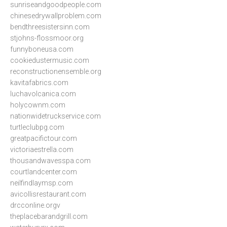
sunriseandgoodpeople.com
chinesedrywallproblem.com
bendthreesistersinn.com
stjohns-flossmoor.org
funnyboneusa.com
cookiedustermusic.com
reconstructionensemble.org
kavitafabrics.com
luchavolcanica.com
holycownm.com
nationwidetruckservice.com
turtleclubpg.com
greatpacifictour.com
victoriaestrella.com
thousandwavesspa.com
courtlandcenter.com
neilfindlaymsp.com
avicollisrestaurant.com
drcconline.org
v
theplacebarandgrill.com