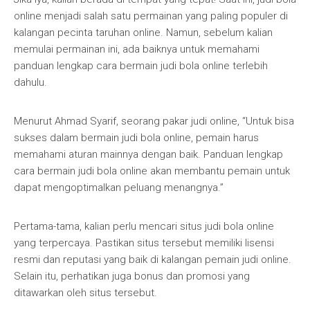
online menjadi salah satu permainan yang paling populer di
kalangan pecinta taruhan online. Namun, sebelum kalian
memulai permainan ini, ada baiknya untuk memahami
panduan lengkap cara bermain judi bola online terlebih
dahulu.
Menurut Ahmad Syarif, seorang pakar judi online, “Untuk bisa
sukses dalam bermain judi bola online, pemain harus
memahami aturan mainnya dengan baik. Panduan lengkap
cara bermain judi bola online akan membantu pemain untuk
dapat mengoptimalkan peluang menangnya.”
Pertama-tama, kalian perlu mencari situs judi bola online
yang terpercaya. Pastikan situs tersebut memiliki lisensi
resmi dan reputasi yang baik di kalangan pemain judi online.
Selain itu, perhatikan juga bonus dan promosi yang
ditawarkan oleh situs tersebut.