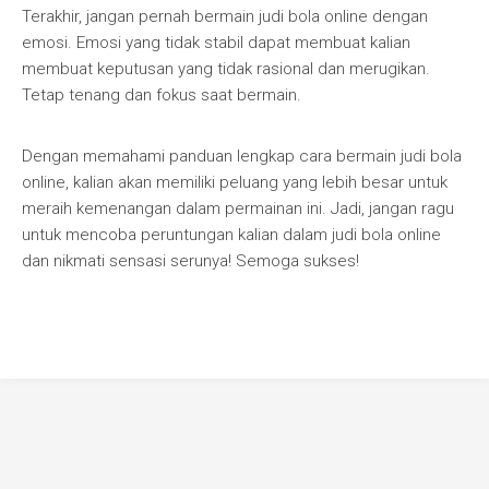
Terakhir, jangan pernah bermain judi bola online dengan
emosi. Emosi yang tidak stabil dapat membuat kalian
membuat keputusan yang tidak rasional dan merugikan.
Tetap tenang dan fokus saat bermain.
Dengan memahami panduan lengkap cara bermain judi bola
online, kalian akan memiliki peluang yang lebih besar untuk
meraih kemenangan dalam permainan ini. Jadi, jangan ragu
untuk mencoba peruntungan kalian dalam judi bola online
dan nikmati sensasi serunya! Semoga sukses!