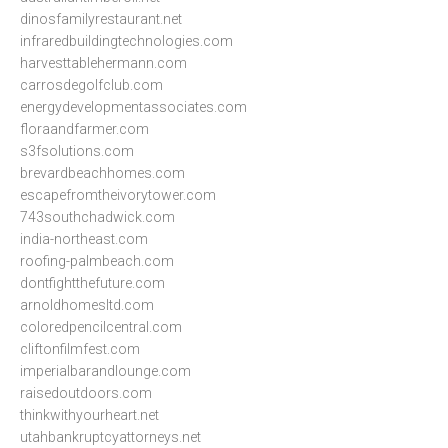
dinosfamilyrestaurant.net
infraredbuildingtechnologies.com
harvesttablehermann.com
carrosdegolfclub.com
energydevelopmentassociates.com
floraandfarmer.com
s3fsolutions.com
brevardbeachhomes.com
escapefromtheivorytower.com
743southchadwick.com
india-northeast.com
roofing-palmbeach.com
dontfightthefuture.com
arnoldhomesltd.com
coloredpencilcentral.com
cliftonfilmfest.com
imperialbarandlounge.com
raisedoutdoors.com
thinkwithyourheart.net
utahbankruptcyattorneys.net