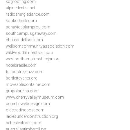
kogroofing.com
alpinedentist.net
radioenergiadance.com
kookotheek.com
panayiotislamprou.com
southcampusgateway.com
chateaudelisse.com
wellborncommunityassociation.com
wildwoodfilmfestival.com
westnorthamptonshirejpu.org
hotelbrasile.com
fultonstreetjazz.com
bartlettevents.org
moveablecontainer.com
grupolareina.com
www.cherryvalleymuseum.com
cotentinwebdesign.com
oldetradingpost.com
ladiesunderconstruction.org
bebeslectores.com
australiantimberoil.net