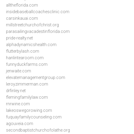
alltheflorida.com
insidebaseballcoachesclinic.com
carsinkauai.com
millstreetchurchofchrist.org
parasailingvacadestinflorida.com
pride-realty.net
alphadynamicshealth.com
flutterbylash.com
hanlintearoom.com
funnyduckfarms.com
jenwaite.com
elevatemanagementgroup.com
leroyzimmerman.com
drfinley.net
flemingfamilylaw.com
rnrwine.com
lakeoswegorowing.com
fuquayfamilycounseling.com
agouveia.com
secondbaptistchurchofolathe.org