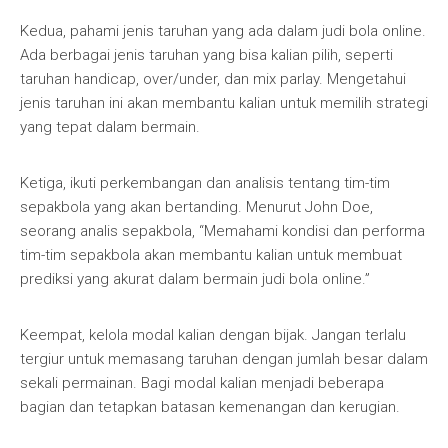
Kedua, pahami jenis taruhan yang ada dalam judi bola online.
Ada berbagai jenis taruhan yang bisa kalian pilih, seperti
taruhan handicap, over/under, dan mix parlay. Mengetahui
jenis taruhan ini akan membantu kalian untuk memilih strategi
yang tepat dalam bermain.
Ketiga, ikuti perkembangan dan analisis tentang tim-tim
sepakbola yang akan bertanding. Menurut John Doe,
seorang analis sepakbola, “Memahami kondisi dan performa
tim-tim sepakbola akan membantu kalian untuk membuat
prediksi yang akurat dalam bermain judi bola online.”
Keempat, kelola modal kalian dengan bijak. Jangan terlalu
tergiur untuk memasang taruhan dengan jumlah besar dalam
sekali permainan. Bagi modal kalian menjadi beberapa
bagian dan tetapkan batasan kemenangan dan kerugian.