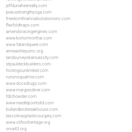
jeffdunaheerealty.com
peacestrengthyoga.com
freedomfinancialsolutionsinc.com
flexfoldtraps.com
amendsracingengines.com
www.kortormorthai.com
www.fatandqueer.com
anneashleyumc.org
landsurveyskansascity.com
stpauldeckbuilders.com
footingsunlimited.com
runsnoqualmie.com
www.docsdrugs.com
www.margiesdiner.com
fdlchowder.com
www.needlepointsltd.com
bullandbirdsteakhouse.com
lascolinasplasticsurgery.com
www.cliftonheritage.org
sma43.org