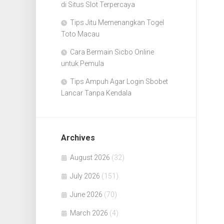
di Situs Slot Terpercaya
Tips Jitu Memenangkan Togel
Toto Macau
Cara Bermain Sicbo Online
untuk Pemula
Tips Ampuh Agar Login Sbobet
Lancar Tanpa Kendala
Archives
August 2026
(32)
July 2026
(151)
June 2026
(70)
March 2026
(4)