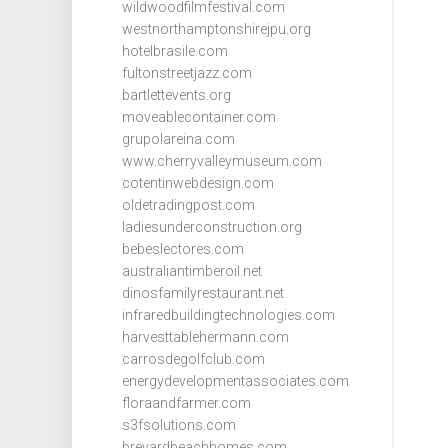
wildwoodfilmfestival.com
westnorthamptonshirejpu.org
hotelbrasile.com
fultonstreetjazz.com
bartlettevents.org
moveablecontainer.com
grupolareina.com
www.cherryvalleymuseum.com
cotentinwebdesign.com
oldetradingpost.com
ladiesunderconstruction.org
bebeslectores.com
australiantimberoil.net
dinosfamilyrestaurant.net
infraredbuildingtechnologies.com
harvesttablehermann.com
carrosdegolfclub.com
energydevelopmentassociates.com
floraandfarmer.com
s3fsolutions.com
brevardbeachhomes.com