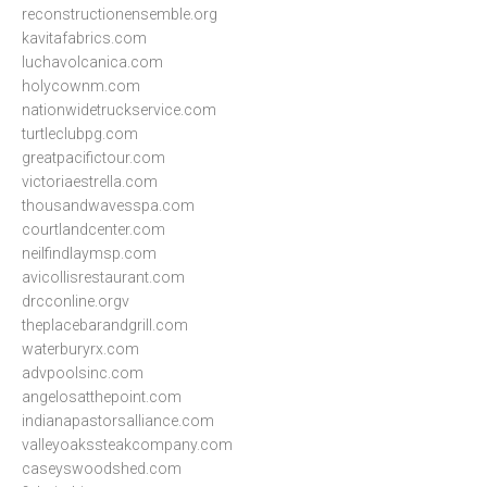
reconstructionensemble.org
kavitafabrics.com
luchavolcanica.com
holycownm.com
nationwidetruckservice.com
turtleclubpg.com
greatpacifictour.com
victoriaestrella.com
thousandwavesspa.com
courtlandcenter.com
neilfindlaymsp.com
avicollisrestaurant.com
drcconline.org
v
theplacebarandgrill.com
waterburyrx.com
advpoolsinc.com
angelosatthepoint.com
indianapastorsalliance.com
valleyoakssteakcompany.com
caseyswoodshed.com