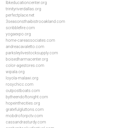
lbkeducationcenter.org
trinityriverdallas.org
perfectplace.net
3seasonsthaibistrooakland.com
scribblefire.com
yogaexpo.org
home-careassociates.com
andreacavaletto.com
parksleylivestocksupply.com
boisedharmacenter.org
color-agestores.com
wipala.org
loyola-malawi.org
rosychicc.com
outpostboats.com
bytheendoftonight.com
hopeinthecities.org
gratefulgluttons.com
mobdroforpctv.com
cassandrasturdy.com