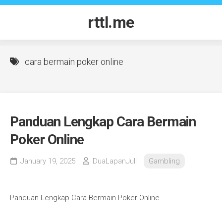
Skip
to
rttl.me
content
cara bermain poker online
Panduan Lengkap Cara Bermain
Poker Online
January 19, 2025
DuaLapanJuli
Gambling
Panduan Lengkap Cara Bermain Poker Online