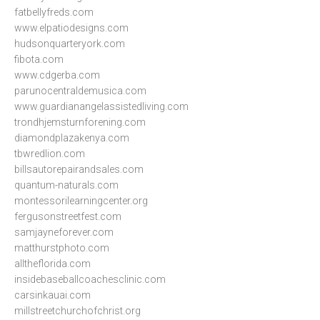
fatbellyfreds.com
www.elpatiodesigns.com
hudsonquarteryork.com
fibota.com
www.cdgerba.com
parunocentraldemusica.com
www.guardianangelassistedliving.com
trondhjemsturnforening.com
diamondplazakenya.com
tbwredlion.com
billsautorepairandsales.com
quantum-naturals.com
montessorilearningcenter.org
fergusonstreetfest.com
samjayneforever.com
matthurstphoto.com
alltheflorida.com
insidebaseballcoachesclinic.com
carsinkauai.com
millstreetchurchofchrist.org