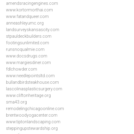
amendsracingengines.com
www.kortormorthai.com
www.fatandqueer.com
anneashleyumc.org
landsurveyskansascity.com
stpauldeckbuilders.com
footingsunlimited.com
runsnoqualmie.com
www.docsdrugs.com
www.margiesdiner.com
fdlchowder.com
www.needlepointsltd.com
bullandbirdsteakhouse.com
lascolinasplasticsurgery.com
www.cliftonheritage.org
sma43.org
remodelingchicagoonline.com
brentwoodyogacenter.com
www.tiptonlandscaping.com
steppingupstewardship.org