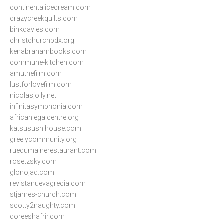
continentalicecream.com
crazycreekquilts.com
binkdavies.com
christchurchpdx.org
kenabrahambooks.com
commune-kitchen.com
amuthefilm.com
lustforlovefilm.com
nicolasjolly.net
infinitasymphonia.com
africanlegalcentre.org
katsusushihouse.com
greelycommunity.org
ruedumainerestaurant.com
rosetzsky.com
glonojad.com
revistanuevagrecia.com
stjames-church.com
scotty2naughty.com
doreeshafrir.com