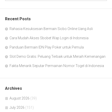
Recent Posts
Rahasia Kesuksesan Bermain Sicbo Online Uang Asli
Cara Mudah Akses Sbobet Wap Login di Indonesia
Panduan Bermain IDN Play Poker untuk Pemula
Slot Demo Gratis: Peluang Terbaik untuk Meraih Kemenangan
Fakta Menarik Seputar Permainan Nomor Togel di Indonesia
Archives
August 2026
(39)
July 2026
(151)