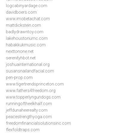
logcabinyardage.com
davidboers.com
www.imobetachat.com
mattdickstein.com
badlydrawntoy.com
lakehoustonumc.com
habakkukmusic.com
nexttonone.net
serenityhbot.net
joshuainternational.org
susansnailandfacial.com
pen-prop.com
www.tigertrendsprinceton.com
www.fathers4freedom.org
www.topperlyngundogs.com
runningoftheelkhalf.com
jeffdunaheerealty.com
peacestrengthyoga.com
freedomfinancialsolutionsinc.com
flexfoldtraps.com