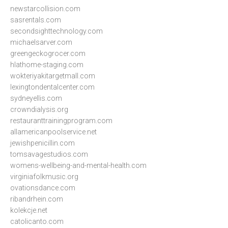
newstarcollision.com
sasrentals.com
secondsighttechnology.com
michaelsarver.com
greengeckogrocer.com
hlathome-staging.com
wokteriyakitargetmall.com
lexingtondentalcenter.com
sydneyellis.com
crowndialysis.org
restauranttrainingprogram.com
allamericanpoolservice.net
jewishpenicillin.com
tomsavagestudios.com
womens-wellbeing-and-mental-health.com
virginiafolkmusic.org
ovationsdance.com
ribandrhein.com
kolekcje.net
catolicanto.com