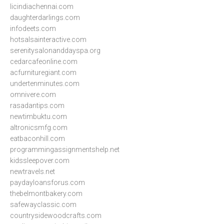
licindiachennai.com
daughterdarlings.com
infodeets.com
hotsalsainteractive.com
serenitysalonanddayspa.org
cedarcafeonline.com
acfurnituregiant.com
undertenminutes.com
omnivere.com
rasadantips.com
newtimbuktu.com
altronicsmfg.com
eatbaconhill.com
programmingassignmentshelp.net
kidssleepover.com
newtravels.net
paydayloansforus.com
thebelmontbakery.com
safewayclassic.com
countrysidewoodcrafts.com