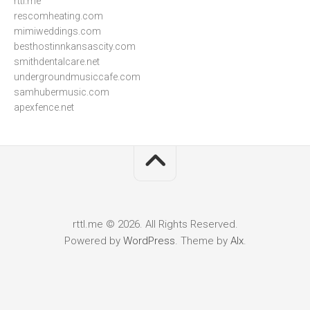
rttl.me
rescomheating.com
mimiweddings.com
besthostinnkansascity.com
smithdentalcare.net
undergroundmusiccafe.com
samhubermusic.com
apexfence.net
rttl.me © 2026. All Rights Reserved.
Powered by
WordPress
. Theme by
Alx
.