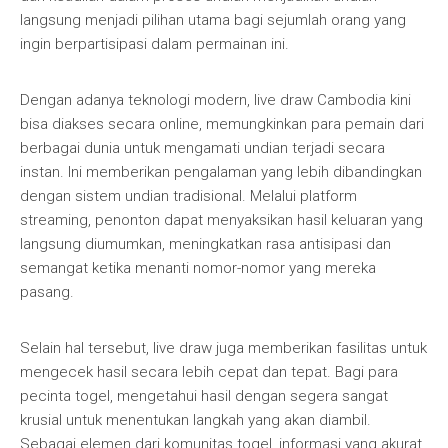
langsung menjadi pilihan utama bagi sejumlah orang yang
ingin berpartisipasi dalam permainan ini.
Dengan adanya teknologi modern, live draw Cambodia kini
bisa diakses secara online, memungkinkan para pemain dari
berbagai dunia untuk mengamati undian terjadi secara
instan. Ini memberikan pengalaman yang lebih dibandingkan
dengan sistem undian tradisional. Melalui platform
streaming, penonton dapat menyaksikan hasil keluaran yang
langsung diumumkan, meningkatkan rasa antisipasi dan
semangat ketika menanti nomor-nomor yang mereka
pasang.
Selain hal tersebut, live draw juga memberikan fasilitas untuk
mengecek hasil secara lebih cepat dan tepat. Bagi para
pecinta togel, mengetahui hasil dengan segera sangat
krusial untuk menentukan langkah yang akan diambil.
Sebagai elemen dari komunitas togel, informasi yang akurat