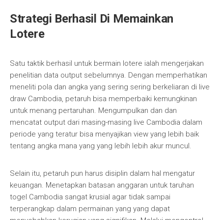
Strategi Berhasil Di Memainkan
Lotere
Satu taktik berhasil untuk bermain lotere ialah mengerjakan
penelitian data output sebelumnya. Dengan memperhatikan
meneliti pola dan angka yang sering sering berkeliaran di live
draw Cambodia, petaruh bisa memperbaiki kemungkinan
untuk menang pertaruhan. Mengumpulkan dan dan
mencatat output dari masing-masing live Cambodia dalam
periode yang teratur bisa menyajikan view yang lebih baik
tentang angka mana yang yang lebih lebih akur muncul.
Selain itu, petaruh pun harus disiplin dalam hal mengatur
keuangan. Menetapkan batasan anggaran untuk taruhan
togel Cambodia sangat krusial agar tidak sampai
terperangkap dalam permainan yang yang dapat