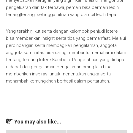
menyebabkan kerugian yang signifikan. Melalui mengontrol
pengeluaran dan tak terbawa, pemain bisa bermain lebih
tenang|tenang, sehingga pilihan yang diambil lebih tepat.
Yang terakhir, ikut serta dengan kelompok penjudi lotere
bisa memberikan insight serta tips yang bermanfaat. Melalui
perbincangan serta membagikan pengalaman, anggota
anggota komunitas bisa saling membantu memahami dalam
tentang tentang lotere Kamboja. Pengetahuan yang didapat
didapat dari pengalaman pengalaman orang lain bisa
memberikan inspirasi untuk menentukan angka serta
menambah kemungkinan berhasil dalam pertaruhan.
You may also like...