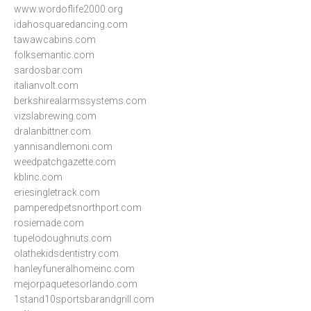
www.wordoflife2000.org
idahosquaredancing.com
tawawcabins.com
folksemantic.com
sardosbar.com
italianvolt.com
berkshirealarmssystems.com
vizslabrewing.com
dralanbittner.com
yannisandlemoni.com
weedpatchgazette.com
kblinc.com
eriesingletrack.com
pamperedpetsnorthport.com
rosiemade.com
tupelodoughnuts.com
olathekidsdentistry.com
hanleyfuneralhomeinc.com
mejorpaquetesorlando.com
1stand10sportsbarandgrill.com