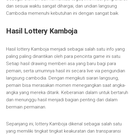
dan sesuai waktu sangat dihargai, dan undian langsung
Cambodia memenuhi kebutuhan ini dengan sangat baik.
Hasil Lottery Kamboja
Hasil lottery Kamboja menjadi sebagai salah satu info yang
paling paling dinantikan oleh para pencinta game ini satu.
Setiap hasil drawing memberi asa yang baru bagi para
pemain, serta umumnya hasil ini secara live via pengundian
langsung cambodia. Dengan mengikuti siaran langsung,
pemain bisa merasakan momen menegangkan saat angka-
angka yang mereka ditarik. Keberanian dalam untuk bertaruh
dan menunggu hasil menjadi bagian penting dari dalam
bermain permainan.
Sepanjang ini, lottery Kamboja dikenal sebagai salah satu
yang memiliki tingkat tingkat keakuratan dan transparansi