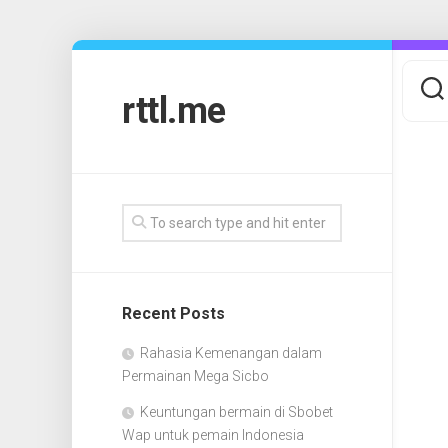
Skip
to
content
rttl.me
Recent Posts
Rahasia Kemenangan dalam
Permainan Mega Sicbo
Keuntungan bermain di Sbobet
Wap untuk pemain Indonesia