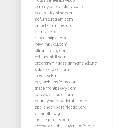
hotsalsainteractive.com
serenitysalonanddayspa.org
cedarcafeonline.com
acfurnituregiant.com
undertenminutes.com
omnivere.com
rasadantips.com
newtimbuktu.com
altronicsmfg.com
eatbaconhill.com
programmingassignmentshelp.net
kidssleepover.com
newtravels.net
paydayloansforus.com
thebelmontbakery.com
safewayclassic.com
countrysidewoodcrafts.com
appliancerepairchicagoil.org
ontariotbf.org
instalegendary.com
keepworkershealthyandsafe.com