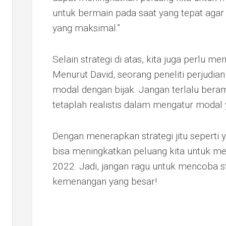
untuk bermain pada saat yang tepat ag
yang maksimal.”
Selain strategi di atas, kita juga perlu m
Menurut David, seorang peneliti perjudian
modal dengan bijak. Jangan terlalu beram
tetaplah realistis dalam mengatur modal ya
Dengan menerapkan strategi jitu seperti ya
bisa meningkatkan peluang kita untuk me
2022. Jadi, jangan ragu untuk mencoba str
kemenangan yang besar!