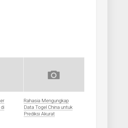
er
Rahasia Mengungkap
 di
Data Togel China untuk
Prediksi Akurat