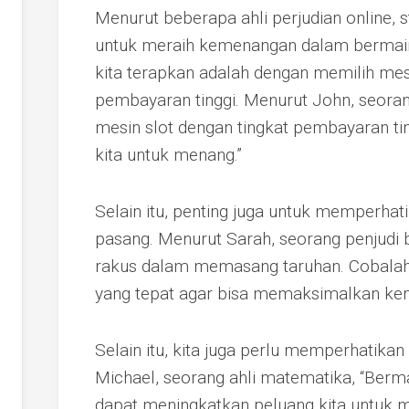
Menurut beberapa ahli perjudian online, s
untuk meraih kemenangan dalam bermain s
kita terapkan adalah dengan memilih mesi
pembayaran tinggi. Menurut John, seorang
mesin slot dengan tingkat pembayaran ti
kita untuk menang.”
Selain itu, penting juga untuk memperhat
pasang. Menurut Sarah, seorang penjudi 
rakus dalam memasang taruhan. Cobalah 
yang tepat agar bisa memaksimalkan kem
Selain itu, kita juga perlu memperhatika
Michael, seorang ahli matematika, “Berma
dapat meningkatkan peluang kita untuk 