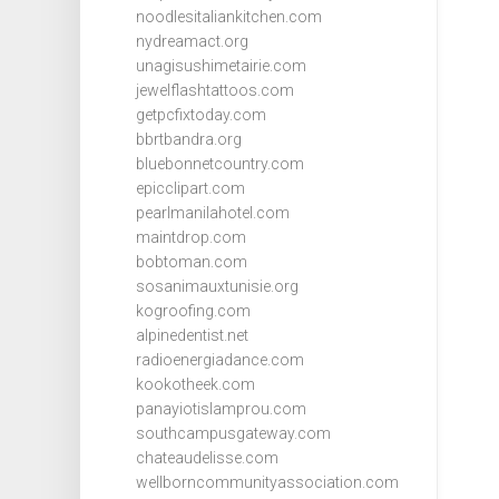
noodlesitaliankitchen.com
nydreamact.org
unagisushimetairie.com
jewelflashtattoos.com
getpcfixtoday.com
bbrtbandra.org
bluebonnetcountry.com
epicclipart.com
pearlmanilahotel.com
maintdrop.com
bobtoman.com
sosanimauxtunisie.org
kogroofing.com
alpinedentist.net
radioenergiadance.com
kookotheek.com
panayiotislamprou.com
southcampusgateway.com
chateaudelisse.com
wellborncommunityassociation.com