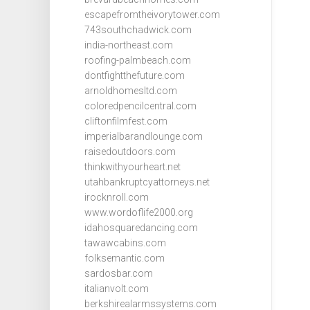
escapefromtheivorytower.com
743southchadwick.com
india-northeast.com
roofing-palmbeach.com
dontfightthefuture.com
arnoldhomesltd.com
coloredpencilcentral.com
cliftonfilmfest.com
imperialbarandlounge.com
raisedoutdoors.com
thinkwithyourheart.net
utahbankruptcyattorneys.net
irocknroll.com
www.wordoflife2000.org
idahosquaredancing.com
tawawcabins.com
folksemantic.com
sardosbar.com
italianvolt.com
berkshirealarmssystems.com