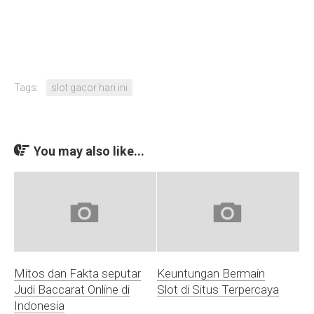
Tags:
slot gacor hari ini
You may also like...
Mitos dan Fakta seputar
Keuntungan Bermain
Judi Baccarat Online di
Slot di Situs Terpercaya
Indonesia