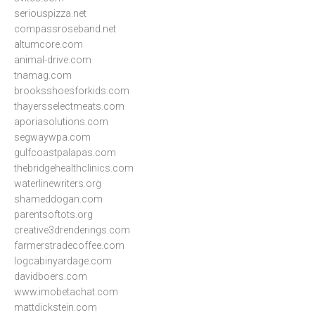
seriouspizza.net
compassroseband.net
altumcore.com
animal-drive.com
tnamag.com
brooksshoesforkids.com
thayersselectmeats.com
aporiasolutions.com
segwaywpa.com
gulfcoastpalapas.com
thebridgehealthclinics.com
waterlinewriters.org
shameddogan.com
parentsoftots.org
creative3drenderings.com
farmerstradecoffee.com
logcabinyardage.com
davidboers.com
www.imobetachat.com
mattdickstein.com