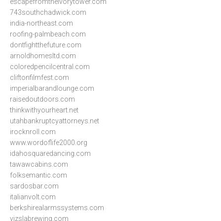
escapefromtheivorytower.com
743southchadwick.com
india-northeast.com
roofing-palmbeach.com
dontfightthefuture.com
arnoldhomesltd.com
coloredpencilcentral.com
cliftonfilmfest.com
imperialbarandlounge.com
raisedoutdoors.com
thinkwithyourheart.net
utahbankruptcyattorneys.net
irocknroll.com
www.wordoflife2000.org
idahosquaredancing.com
tawawcabins.com
folksemantic.com
sardosbar.com
italianvolt.com
berkshirealarmssystems.com
vizslabrewing.com