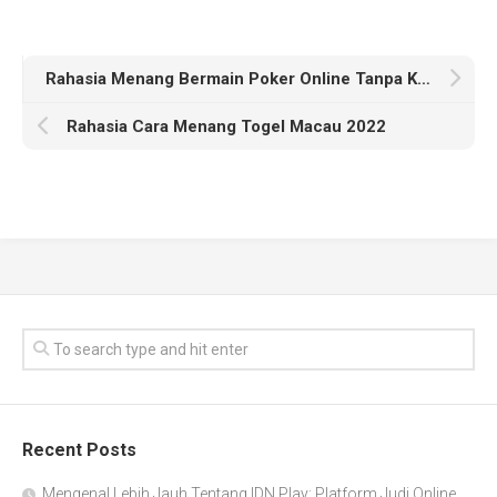
Rahasia Menang Bermain Poker Online Tanpa Kalah
Rahasia Cara Menang Togel Macau 2022
Recent Posts
Mengenal Lebih Jauh Tentang IDN Play: Platform Judi Online