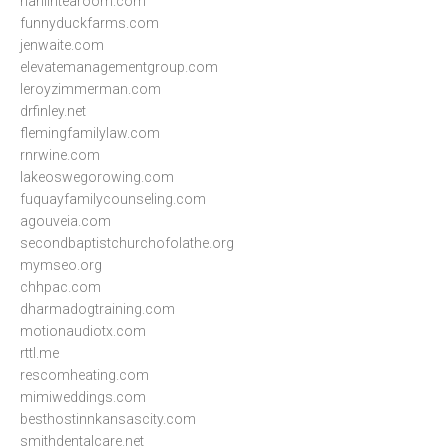
hanlintearoom.com
funnyduckfarms.com
jenwaite.com
elevatemanagementgroup.com
leroyzimmerman.com
drfinley.net
flemingfamilylaw.com
rnrwine.com
lakeoswegorowing.com
fuquayfamilycounseling.com
agouveia.com
secondbaptistchurchofolathe.org
mymseo.org
chhpac.com
dharmadogtraining.com
motionaudiotx.com
rttl.me
rescomheating.com
mimiweddings.com
besthostinnkansascity.com
smithdentalcare.net