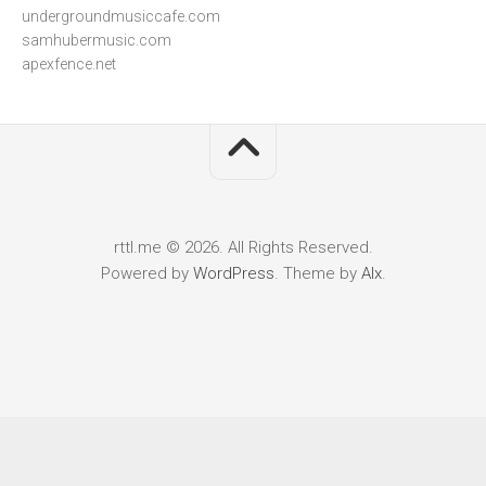
undergroundmusiccafe.com
samhubermusic.com
apexfence.net
rttl.me © 2026. All Rights Reserved.
Powered by
WordPress
. Theme by
Alx
.